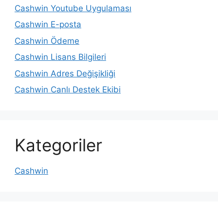
Cashwin Youtube Uygulaması
Cashwin E-posta
Cashwin Ödeme
Cashwin Lisans Bilgileri
Cashwin Adres Değişikliği
Cashwin Canlı Destek Ekibi
Kategoriler
Cashwin