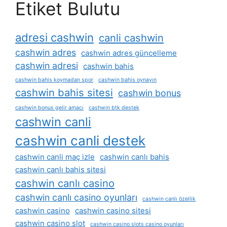
Etiket Bulutu
adresi cashwin
canli cashwin
cashwin adres
cashwin adres güncelleme
cashwin adresi
cashwin bahis
cashwin bahis koymadan spor
cashwin bahis oynayın
cashwin bahis sitesi
cashwin bonus
cashwin bonus gelir amacı
cashwin btk destek
cashwin canli
cashwin canli destek
cashwin canli maç izle
cashwin canlı bahis
cashwin canlı bahis sitesi
cashwin canlı casino
cashwin canlı casino oyunları
cashwin canlı özellik
cashwin casino
cashwin casino sitesi
cashwin casino slot
cashwin casino slots casino oyunları