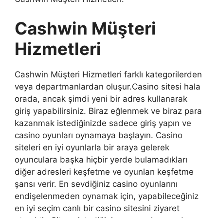
Cashwin Müşteri
Hizmetleri
Cashwin Müşteri Hizmetleri farklı kategorilerden
veya departmanlardan oluşur.Casino sitesi hala
orada, ancak şimdi yeni bir adres kullanarak
giriş yapabilirsiniz. Biraz eğlenmek ve biraz para
kazanmak istediğinizde sadece giriş yapın ve
casino oyunları oynamaya başlayın. Casino
siteleri en iyi oyunlarla bir araya gelerek
oyunculara başka hiçbir yerde bulamadıkları
diğer adresleri keşfetme ve oyunları keşfetme
şansı verir. En sevdiğiniz casino oyunlarını
endişelenmeden oynamak için, yapabileceğiniz
en iyi seçim canlı bir casino sitesini ziyaret