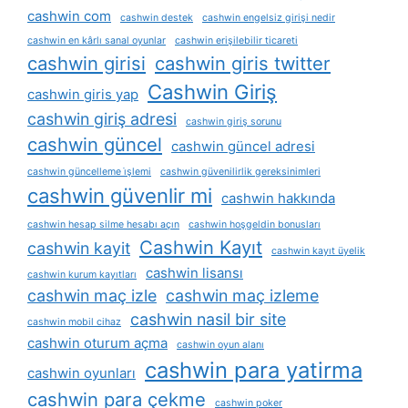
cashwin com
cashwin destek
cashwin engelsiz girişi nedir
cashwin en kârlı sanal oyunlar
cashwin erişilebilir ticareti
cashwin girisi
cashwin giris twitter
Cashwin Giriş
cashwin giris yap
cashwin giriş adresi
cashwin giriş sorunu
cashwin güncel
cashwin güncel adresi
cashwin güncelleme i̇şlemi
cashwin güvenilirlik gereksinimleri
cashwin güvenlir mi
cashwin hakkında
cashwin hesap silme hesabı açın
cashwin hoşgeldin bonusları
Cashwin Kayıt
cashwin kayit
cashwin kayıt üyelik
cashwin lisansı
cashwin kurum kayıtları
cashwin maç izle
cashwin maç izleme
cashwin nasil bir site
cashwin mobil cihaz
cashwin oturum açma
cashwin oyun alanı
cashwin para yatirma
cashwin oyunları
cashwin para çekme
cashwin poker