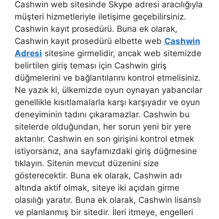
Cashwin web sitesinde Skype adresi aracılığıyla
müşteri hizmetleriyle iletişime geçebilirsiniz.
Cashwin kayıt prosedürü. Buna ek olarak,
Cashwin kayıt prosedürü elbette web
Cashwin
Adresi
sitesine girmelidir, ancak web sitemizde
belirtilen giriş teması için Cashwin giriş
düğmelerini ve bağlantılarını kontrol etmelisiniz.
Ne yazık ki, ülkemizde oyun oynayan yabancılar
genellikle kısıtlamalarla karşı karşıyadır ve oyun
deneyiminin tadını çıkaramazlar. Cashwin bu
sitelerde olduğundan, her sorun yeni bir yere
aktarılır. Cashwin en son girişini kontrol etmek
istiyorsanız, ana sayfamızdaki giriş düğmesine
tıklayın. Sitenin mevcut düzenini size
gösterecektir. Buna ek olarak, Cashwin adı
altında aktif olmak, siteye iki açıdan girme
olasılığı yaratır. Buna ek olarak, Cashwin lisanslı
ve planlanmış bir sitedir. İleri itmeye, engelleri