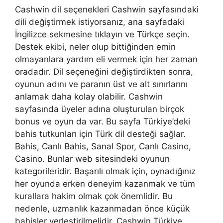
Cashwin dil seçenekleri Cashwin sayfasındaki
dili değiştirmek istiyorsanız, ana sayfadaki
İngilizce sekmesine tıklayın ve Türkçe seçin.
Destek ekibi, neler olup bittiğinden emin
olmayanlara yardım eli vermek için her zaman
oradadır. Dil seçeneğini değiştirdikten sonra,
oyunun adını ve paranın üst ve alt sınırlarını
anlamak daha kolay olabilir. Cashwin
sayfasında üyeler adına oluşturulan birçok
bonus ve oyun da var. Bu sayfa Türkiye’deki
bahis tutkunları için Türk dil desteği sağlar.
Bahis, Canlı Bahis, Sanal Spor, Canlı Casino,
Casino. Bunlar web sitesindeki oyunun
kategorileridir. Başarılı olmak için, oynadığınız
her oyunda erken deneyim kazanmak ve tüm
kurallara hakim olmak çok önemlidir. Bu
nedenle, uzmanlık kazanmadan önce küçük
bahisler yerleştirilmelidir. Cashwin Türkiye