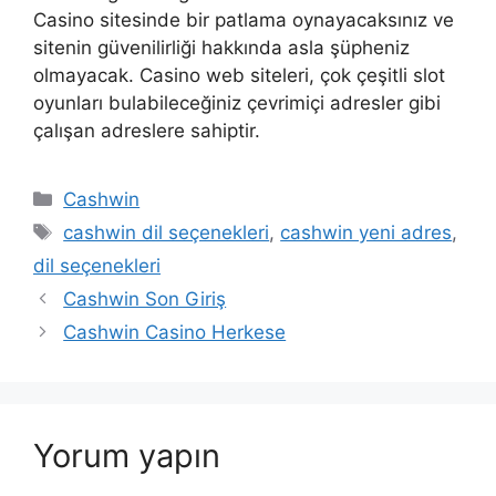
Casino sitesinde bir patlama oynayacaksınız ve
sitenin güvenilirliği hakkında asla şüpheniz
olmayacak. Casino web siteleri, çok çeşitli slot
oyunları bulabileceğiniz çevrimiçi adresler gibi
çalışan adreslere sahiptir.
Kategoriler
Cashwin
Etiketler
cashwin dil seçenekleri
,
cashwin yeni adres
,
dil seçenekleri
Cashwin Son Giriş
Cashwin Casino Herkese
Yorum yapın