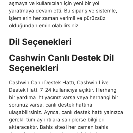
aşmaya ve kullanıcıları için yeni bir yol
yaratmaya devam etti. Bu sipariş ve sistemle,
işlemlerin her zaman verimli ve pürüzsüz
olduğundan emin olabilirsiniz.
Dil Seçenekleri
Cashwin Canlı Destek Dil
Seçenekleri
Cashwin Canlı Destek Hattı, Cashwin Live
Destek Hattı 7-24 kullanıcıya açıktır. Herhangi
bir yardıma ihtiyacınız varsa veya herhangi bir
sorunuz varsa, canlı destek hattına
ulaşabilirsiniz. Ayrıca, canlı destek hattı yalnızca
gerekli tüm ayrıntılara sahiplerse bilgileri
aktaracaktır. Bahis sitesi her zaman bahis