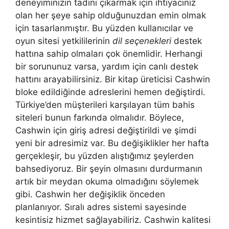
deneyiminizin tadını çıkarmak için ihtiyacınız
olan her şeye sahip olduğunuzdan emin olmak
için tasarlanmıştır. Bu yüzden kullanıcılar ve
oyun sitesi yetkililerinin
dil seçenekleri
destek
hattına sahip olmaları çok önemlidir. Herhangi
bir sorununuz varsa, yardım için canlı destek
hattını arayabilirsiniz. Bir kitap üreticisi Cashwin
bloke edildiğinde adreslerini hemen değiştirdi.
Türkiye’den müşterileri karşılayan tüm bahis
siteleri bunun farkında olmalıdır. Böylece,
Cashwin için giriş adresi değiştirildi ve şimdi
yeni bir adresimiz var. Bu değişiklikler her hafta
gerçekleşir, bu yüzden alıştığımız şeylerden
bahsediyoruz. Bir şeyin olmasını durdurmanın
artık bir meydan okuma olmadığını söylemek
gibi. Cashwin her değişiklik önceden
planlanıyor. Sıralı adres sistemi sayesinde
kesintisiz hizmet sağlayabiliriz. Cashwin kalitesi