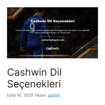
Cashwin Dil
Seçenekleri
Eylül 10, 2025
Yazarı:
admin