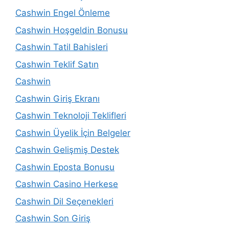
Cashwin Engel Önleme
Cashwin Hoşgeldin Bonusu
Cashwin Tatil Bahisleri
Cashwin Teklif Satın
Cashwin
Cashwin Giriş Ekranı
Cashwin Teknoloji Teklifleri
Cashwin Üyelik İçin Belgeler
Cashwin Gelişmiş Destek
Cashwin Eposta Bonusu
Cashwin Casino Herkese
Cashwin Dil Seçenekleri
Cashwin Son Giriş