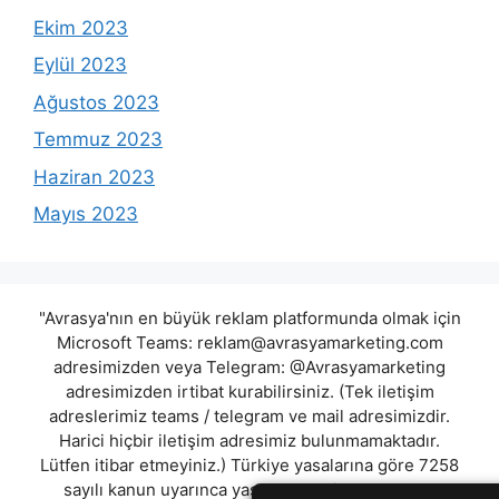
Ekim 2023
Eylül 2023
Ağustos 2023
Temmuz 2023
Haziran 2023
Mayıs 2023
"Avrasya'nın en büyük reklam platformunda olmak için
Microsoft Teams:
reklam@avrasyamarketing.com
adresimizden veya Telegram: @Avrasyamarketing
adresimizden irtibat kurabilirsiniz. (Tek iletişim
adreslerimiz teams / telegram ve mail adresimizdir.
Harici hiçbir iletişim adresimiz bulunmamaktadır.
Lütfen itibar etmeyiniz.) Türkiye yasalarına göre 7258
sayılı kanun uyarınca yasa dışı bahis oynamanın