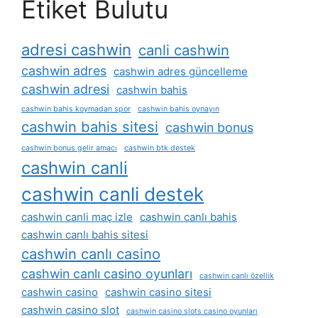
Etiket Bulutu
adresi cashwin
canli cashwin
cashwin adres
cashwin adres güncelleme
cashwin adresi
cashwin bahis
cashwin bahis koymadan spor
cashwin bahis oynayın
cashwin bahis sitesi
cashwin bonus
cashwin bonus gelir amacı
cashwin btk destek
cashwin canli
cashwin canli destek
cashwin canli maç izle
cashwin canlı bahis
cashwin canlı bahis sitesi
cashwin canlı casino
cashwin canlı casino oyunları
cashwin canlı özellik
cashwin casino
cashwin casino sitesi
cashwin casino slot
cashwin casino slots casino oyunları