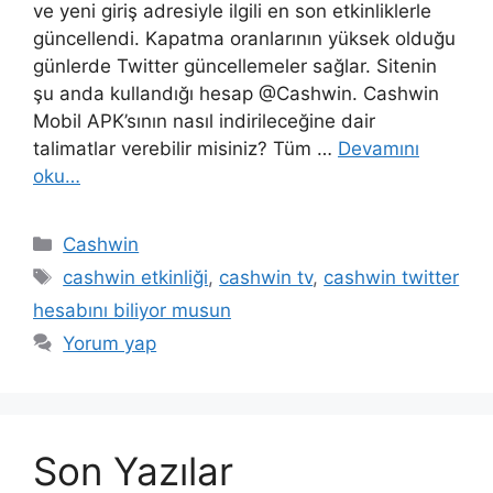
ve yeni giriş adresiyle ilgili en son etkinliklerle
güncellendi. Kapatma oranlarının yüksek olduğu
günlerde Twitter güncellemeler sağlar. Sitenin
şu anda kullandığı hesap @Cashwin. Cashwin
Mobil APK’sının nasıl indirileceğine dair
talimatlar verebilir misiniz? Tüm …
Devamını
oku…
Kategoriler
Cashwin
Etiketler
cashwin etkinliği
,
cashwin tv
,
cashwin twitter
hesabını biliyor musun
Yorum yap
Son Yazılar