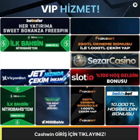
×
Cashwin GİRİŞ İÇİN TIKLAYINIZ!