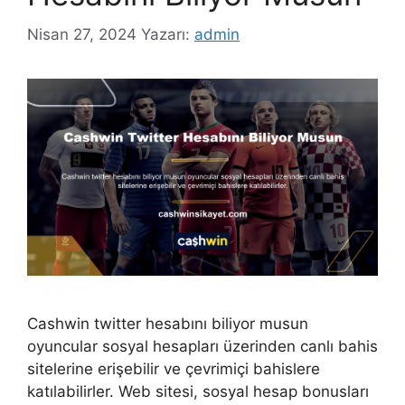
Nisan 27, 2024
Yazarı:
admin
Cashwin twitter hesabını biliyor musun
oyuncular sosyal hesapları üzerinden canlı bahis
sitelerine erişebilir ve çevrimiçi bahislere
katılabilirler. Web sitesi, sosyal hesap bonusları