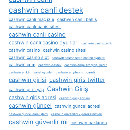
cashwin canli destek
cashwin canli maç izle
cashwin canlı bahis
cashwin canlı bahis sitesi
cashwin canlı casino
cashwin canlı casino oyunları
cashwin canlı özellik
cashwin casino
cashwin casino sitesi
cashwin casino slot
cashwin casino slots casino oyunları
cashwin com
cashwin destek
cashwin engelsiz girişi nedir
cashwin en kârlı sanal oyunlar
cashwin erişilebilir ticareti
cashwin girisi
cashwin giris twitter
Cashwin Giriş
cashwin giris yap
cashwin giriş adresi
cashwin giriş sorunu
cashwin güncel
cashwin güncel adresi
cashwin güncelleme i̇şlemi
cashwin güvenilirlik gereksinimleri
cashwin güvenlir mi
cashwin hakkında