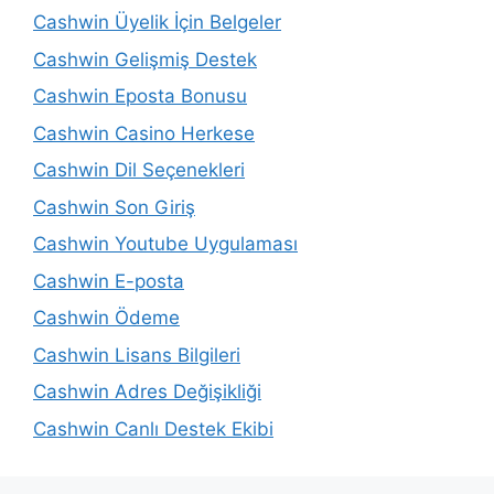
Cashwin Üyelik İçin Belgeler
Cashwin Gelişmiş Destek
Cashwin Eposta Bonusu
Cashwin Casino Herkese
Cashwin Dil Seçenekleri
Cashwin Son Giriş
Cashwin Youtube Uygulaması
Cashwin E-posta
Cashwin Ödeme
Cashwin Lisans Bilgileri
Cashwin Adres Değişikliği
Cashwin Canlı Destek Ekibi