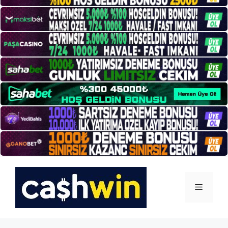
İçeriğe
atla
Menü