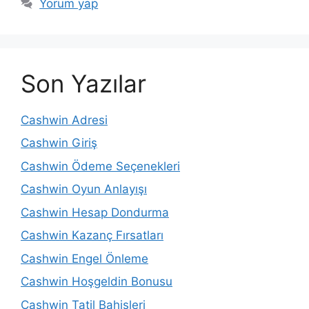
Yorum yap
Son Yazılar
Cashwin Adresi
Cashwin Giriş
Cashwin Ödeme Seçenekleri
Cashwin Oyun Anlayışı
Cashwin Hesap Dondurma
Cashwin Kazanç Fırsatları
Cashwin Engel Önleme
Cashwin Hoşgeldin Bonusu
Cashwin Tatil Bahisleri