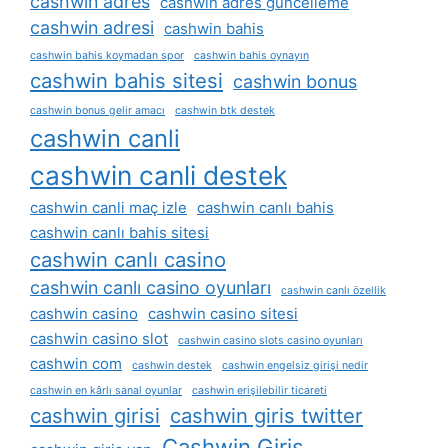
cashwin adres
cashwin adres güncelleme
cashwin adresi
cashwin bahis
cashwin bahis koymadan spor
cashwin bahis oynayın
cashwin bahis sitesi
cashwin bonus
cashwin bonus gelir amacı
cashwin btk destek
cashwin canli
cashwin canli destek
cashwin canli maç izle
cashwin canlı bahis
cashwin canlı bahis sitesi
cashwin canlı casino
cashwin canlı casino oyunları
cashwin canlı özellik
cashwin casino
cashwin casino sitesi
cashwin casino slot
cashwin casino slots casino oyunları
cashwin com
cashwin destek
cashwin engelsiz girişi nedir
cashwin en kârlı sanal oyunlar
cashwin erişilebilir ticareti
cashwin girisi
cashwin giris twitter
Cashwin Giriş