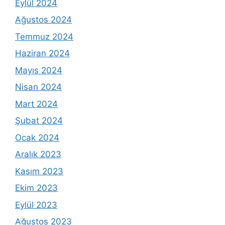
Eylül 2024
Ağustos 2024
Temmuz 2024
Haziran 2024
Mayıs 2024
Nisan 2024
Mart 2024
Şubat 2024
Ocak 2024
Aralık 2023
Kasım 2023
Ekim 2023
Eylül 2023
Ağustos 2023