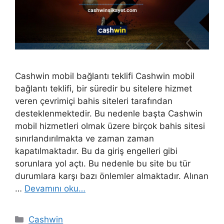
Cashwin mobil bağlantı teklifi Cashwin mobil
bağlantı teklifi, bir süredir bu sitelere hizmet
veren çevrimiçi bahis siteleri tarafından
desteklenmektedir. Bu nedenle başta Cashwin
mobil hizmetleri olmak üzere birçok bahis sitesi
sınırlandırılmakta ve zaman zaman
kapatılmaktadır. Bu da giriş engelleri gibi
sorunlara yol açtı. Bu nedenle bu site bu tür
durumlara karşı bazı önlemler almaktadır. Alınan
…
Devamını oku…
Kategoriler
Cashwin