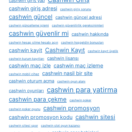
cashwin giris yap
cashwin giriş adresi
cashwin giriş sorunu
cashwin güncel
cashwin güncel adresi
cashwin güncelleme i̇şlemi
cashwin güvenilirlik gereksinimleri
cashwin güvenlir mi
cashwin hakkında
cashwin hesap silme hesabı açın
cashwin hoşgeldin bonusları
Cashwin Kayıt
cashwin kayit
cashwin kayıt üyelik
cashwin lisansı
cashwin kurum kayıtları
cashwin maç izle
cashwin maç izleme
cashwin nasil bir site
cashwin mobil cihaz
cashwin oturum açma
cashwin oyun alanı
cashwin para yatirma
cashwin oyunları
cashwin para çekme
cashwin poker
cashwin promosyon
cashwin poker oyunu
cashwin sitesi
cashwin promosyon kodu
cashwin sitesi spor
cashwin slot oyun kazancı