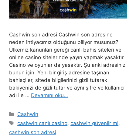
Cashwin son adresi Cashwin son adresine
neden ihtiyacımız olduğunu biliyor musunuz?
Ülkemiz kanunları gereği canlı bahis siteleri ve
online casino sitelerinde yayın yapmak yasaktır.
Casino ve oyunlar da yasaktır. Şu anki adresiniz
bunun için. Yeni bir giriş adresine taşınan
bahisçiler, sitede bilgilerinizi gizli tutarak
bakiyenizi de gizli tutar ve aynı şifre ve kullanıcı
adı ile …
Devamını oku…
Kategoriler
Cashwin
Etiketler
cashwin canlı casino
,
cashwin güvenlir mi
,
cashwin son adresi