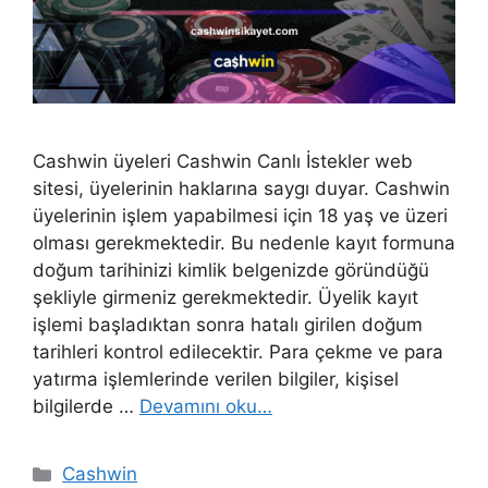
Cashwin üyeleri Cashwin Canlı İstekler web
sitesi, üyelerinin haklarına saygı duyar. Cashwin
üyelerinin işlem yapabilmesi için 18 yaş ve üzeri
olması gerekmektedir. Bu nedenle kayıt formuna
doğum tarihinizi kimlik belgenizde göründüğü
şekliyle girmeniz gerekmektedir. Üyelik kayıt
işlemi başladıktan sonra hatalı girilen doğum
tarihleri ​​kontrol edilecektir. Para çekme ve para
yatırma işlemlerinde verilen bilgiler, kişisel
bilgilerde …
Devamını oku…
Kategoriler
Cashwin