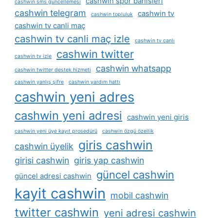
cashwin spor bahisleri
cashwin sms güncellemesi
cashwin telegram
cashwin tv
cashwin topluluk
cashwin tv canli maç
cashwin tv canli maç izle
cashwin tv canlı
cashwin twitter
cashwin tv izle
cashwin whatsapp
cashwin twitter destek hizmeti
cashwin yanlış şifre
cashwin yardım hattı
cashwin yeni adres
cashwin yeni adresi
cashwin yeni giris
cashwin yeni üye kayıt prosedürü
cashwin özgü özellik
giris cashwin
cashwin üyelik
girisi cashwin
giris yap cashwin
güncel cashwin
güncel adresi cashwin
kayit cashwin
mobil cashwin
twitter cashwin
yeni adresi cashwin