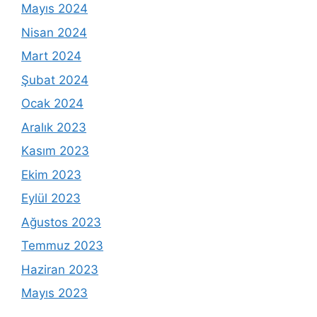
Mayıs 2024
Nisan 2024
Mart 2024
Şubat 2024
Ocak 2024
Aralık 2023
Kasım 2023
Ekim 2023
Eylül 2023
Ağustos 2023
Temmuz 2023
Haziran 2023
Mayıs 2023