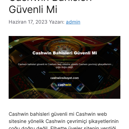
Güvenli Mi
Haziran 17, 2023
Yazarı:
admin
Cashwin bahisleri güvenli mi Cashwin web
sitesine yönelik Cashwin çevrimiçi şikayetlerinin
çoğu doğru değil. Elbette üyeler sitenin verdiği