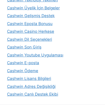
Cashwin Teknoloji Teklifleri
Cashwin Üyelik İçin Belgeler
Cashwin Gelişmiş Destek
Cashwin Eposta Bonusu
Cashwin Casino Herkese
Cashwin Dil Seçenekleri
Cashwin Son Giriş
Cashwin Youtube Uygulaması
Cashwin E-posta
Cashwin Ödeme
Cashwin Lisans Bilgileri
Cashwin Adres Değişikliği
Cashwin Canlı Destek Ekibi