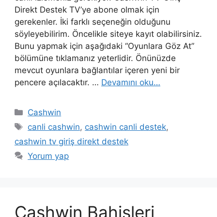
Direkt Destek TV’ye abone olmak için
gerekenler. İki farklı seçeneğin olduğunu
söyleyebilirim. Öncelikle siteye kayıt olabilirsiniz.
Bunu yapmak için aşağıdaki “Oyunlara Göz At”
bölümüne tıklamanız yeterlidir. Önünüzde
mevcut oyunlara bağlantılar içeren yeni bir
pencere açılacaktır. …
Devamını oku…
Kategoriler
Cashwin
Etiketler
canli cashwin
,
cashwin canli destek
,
cashwin tv giriş direkt destek
Yorum yap
Cashwin Bahisleri