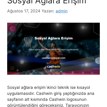
Sosyal Ağlara Erişim
Ağustos 17, 2024
Yazarı:
admin
Sosyal ağlara erişim i̇kinci teknik ise kısayol
uygulamasıdır. Cashwin giriş yaptığınızda ana
sayfanın alt kısmında Cashwin logosunun
görüntülendiğini göreceksiniz. Tarayıcınızın