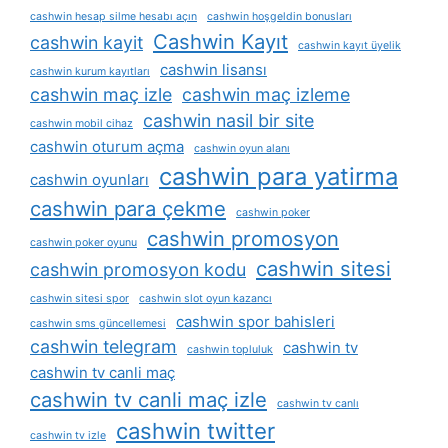
cashwin hesap silme hesabı açın
cashwin hoşgeldin bonusları
Cashwin Kayıt
cashwin kayit
cashwin kayıt üyelik
cashwin lisansı
cashwin kurum kayıtları
cashwin maç izle
cashwin maç izleme
cashwin nasil bir site
cashwin mobil cihaz
cashwin oturum açma
cashwin oyun alanı
cashwin para yatirma
cashwin oyunları
cashwin para çekme
cashwin poker
cashwin promosyon
cashwin poker oyunu
cashwin sitesi
cashwin promosyon kodu
cashwin sitesi spor
cashwin slot oyun kazancı
cashwin spor bahisleri
cashwin sms güncellemesi
cashwin telegram
cashwin tv
cashwin topluluk
cashwin tv canli maç
cashwin tv canli maç izle
cashwin tv canlı
cashwin twitter
cashwin tv izle