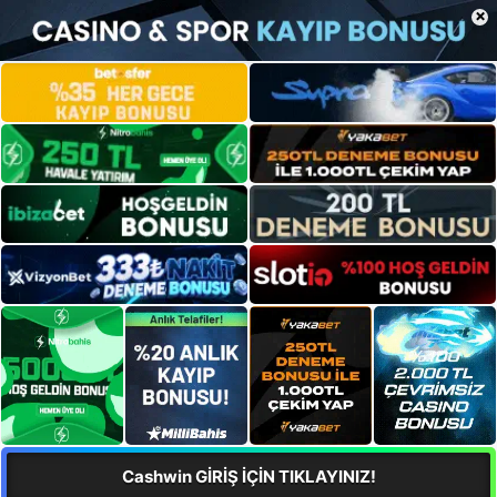
×
Cashwin GİRİŞ İÇİN TIKLAYINIZ!