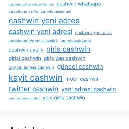
cashwin whatsapp
cashwin twitter destek hizmeti
cashwin yanlış şifre
cashwin yardım hattı
cashwin yeni adres
cashwin yeni adresi
cashwin yeni giris
cashwin yeni üye kayıt prosedürü
cashwin özgü özellik
giris cashwin
cashwin üyelik
girisi cashwin
giris yap cashwin
güncel cashwin
güncel adresi cashwin
kayit cashwin
mobil cashwin
twitter cashwin
yeni adresi cashwin
yeni giris cashwin
yeni cashwin girişleri