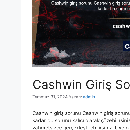
Cashwin Giriş S
Temmuz 31, 2024
Yazarı:
admin
Cashwin giriş sorunu Cashwin giriş sorun
kadar bu sorunu kalıcı olarak çözebilirsin
zahmetsizce gerçekleştirebilirsiniz. Üye o