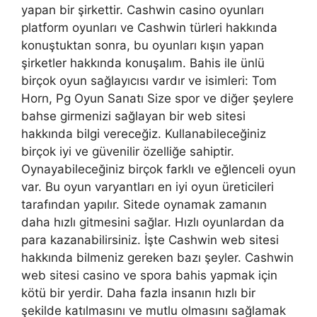
yapan bir şirkettir. Cashwin casino oyunları
platform oyunları ve Cashwin türleri hakkında
konuştuktan sonra, bu oyunları kışın yapan
şirketler hakkında konuşalım. Bahis ile ünlü
birçok oyun sağlayıcısı vardır ve isimleri: Tom
Horn, Pg Oyun Sanatı Size spor ve diğer şeylere
bahse girmenizi sağlayan bir web sitesi
hakkında bilgi vereceğiz. Kullanabileceğiniz
birçok iyi ve güvenilir özelliğe sahiptir.
Oynayabileceğiniz birçok farklı ve eğlenceli oyun
var. Bu oyun varyantları en iyi oyun üreticileri
tarafından yapılır. Sitede oynamak zamanın
daha hızlı gitmesini sağlar. Hızlı oyunlardan da
para kazanabilirsiniz. İşte Cashwin web sitesi
hakkında bilmeniz gereken bazı şeyler. Cashwin
web sitesi casino ve spora bahis yapmak için
kötü bir yerdir. Daha fazla insanın hızlı bir
şekilde katılmasını ve mutlu olmasını sağlamak