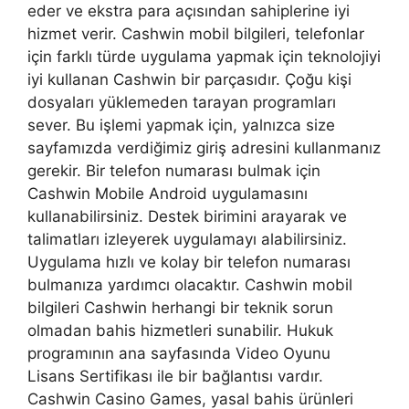
eder ve ekstra para açısından sahiplerine iyi
hizmet verir. Cashwin mobil bilgileri, telefonlar
için farklı türde uygulama yapmak için teknolojiyi
iyi kullanan Cashwin bir parçasıdır. Çoğu kişi
dosyaları yüklemeden tarayan programları
sever. Bu işlemi yapmak için, yalnızca size
sayfamızda verdiğimiz giriş adresini kullanmanız
gerekir. Bir telefon numarası bulmak için
Cashwin Mobile Android uygulamasını
kullanabilirsiniz. Destek birimini arayarak ve
talimatları izleyerek uygulamayı alabilirsiniz.
Uygulama hızlı ve kolay bir telefon numarası
bulmanıza yardımcı olacaktır. Cashwin mobil
bilgileri Cashwin herhangi bir teknik sorun
olmadan bahis hizmetleri sunabilir. Hukuk
programının ana sayfasında Video Oyunu
Lisans Sertifikası ile bir bağlantısı vardır.
Cashwin Casino Games, yasal bahis ürünleri