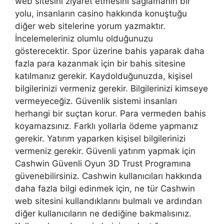
web sitesini ziyaret etmesini sağlamanın bir
yolu, insanların casino hakkında konuştuğu
diğer web sitelerine yorum yazmaktır.
İncelemeleriniz olumlu olduğunuzu
gösterecektir. Spor üzerine bahis yaparak daha
fazla para kazanmak için bir bahis sitesine
katılmanız gerekir. Kaydolduğunuzda, kişisel
bilgilerinizi vermeniz gerekir. Bilgilerinizi kimseye
vermeyeceğiz. Güvenlik sistemi insanları
herhangi bir suçtan korur. Para vermeden bahis
koyamazsınız. Farklı yollarla ödeme yapmanız
gerekir. Yatırım yaparken kişisel bilgilerinizi
vermeniz gerekir. Güvenli yatırım yapmak için
Cashwin Güvenli Oyun 3D Trust Programına
güvenebilirsiniz. Cashwin kullanıcıları hakkında
daha fazla bilgi edinmek için, ne tür Cashwin
web sitesini kullandıklarını bulmalı ve ardından
diğer kullanıcıların ne dediğine bakmalısınız.