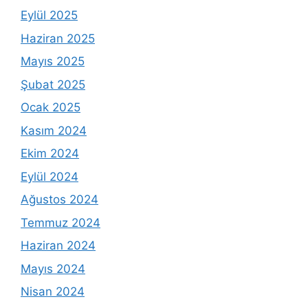
Eylül 2025
Haziran 2025
Mayıs 2025
Şubat 2025
Ocak 2025
Kasım 2024
Ekim 2024
Eylül 2024
Ağustos 2024
Temmuz 2024
Haziran 2024
Mayıs 2024
Nisan 2024