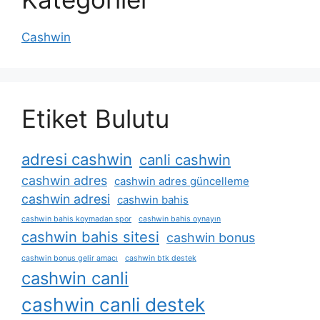
Cashwin
Etiket Bulutu
adresi cashwin
canli cashwin
cashwin adres
cashwin adres güncelleme
cashwin adresi
cashwin bahis
cashwin bahis koymadan spor
cashwin bahis oynayın
cashwin bahis sitesi
cashwin bonus
cashwin bonus gelir amacı
cashwin btk destek
cashwin canli
cashwin canli destek