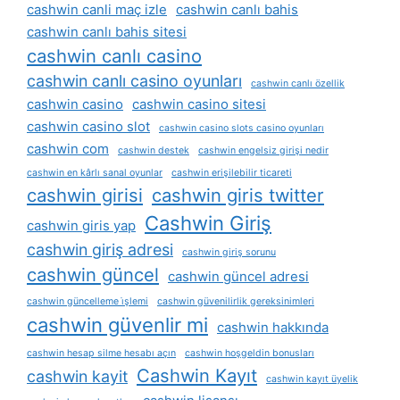
cashwin canli maç izle
cashwin canlı bahis
cashwin canlı bahis sitesi
cashwin canlı casino
cashwin canlı casino oyunları
cashwin canlı özellik
cashwin casino
cashwin casino sitesi
cashwin casino slot
cashwin casino slots casino oyunları
cashwin com
cashwin destek
cashwin engelsiz girişi nedir
cashwin en kârlı sanal oyunlar
cashwin erişilebilir ticareti
cashwin girisi
cashwin giris twitter
Cashwin Giriş
cashwin giris yap
cashwin giriş adresi
cashwin giriş sorunu
cashwin güncel
cashwin güncel adresi
cashwin güncelleme i̇şlemi
cashwin güvenilirlik gereksinimleri
cashwin güvenlir mi
cashwin hakkında
cashwin hesap silme hesabı açın
cashwin hoşgeldin bonusları
Cashwin Kayıt
cashwin kayit
cashwin kayıt üyelik