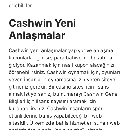
edebilirler.
Cashwin Yeni
Anlaşmalar
Cashwin yeni anlaşmalar yapıyor ve anlaşma
kuponlarla ilgili ise, para bahisçinin hesabına
gidiyor. Kazanmak için nasıl kupon alacağınızı
öğrenebilirsiniz. Cashwin oynamak için, oyunları
seven insanların oynamasına izin veren siteye
gitmeniz gerekir. Bir casino sitesi için lisans
almak istiyorsanız, bu numarayı Cashwin Genel
Bilgileri için lisans sayısını aramak için
kullanabilirsiniz. Cashwin insanların spor
etkinliklerine bahis yapabileceği bir web
sitesidir. Ülkemizde bahis hizmetleri sunan web