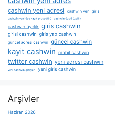
cashwin yeni adres
cashwin yeni adresi
cashwin yeni giris
cashwin yeni üye kayıt prosedürü
cashwin özgü özellik
giris cashwin
cashwin üyelik
girisi cashwin
giris yap cashwin
güncel cashwin
güncel adresi cashwin
kayit cashwin
mobil cashwin
twitter cashwin
yeni adresi cashwin
yeni giris cashwin
yeni cashwin girişleri
Arşivler
Haziran 2026