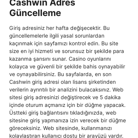
Cashwin Adres
Güncelleme
Giriş adresiniz her hafta değişecektir. Bu
güncellemelerle ilgili yasal sorunlardan
kaçınmak için sayfamızı kontrol edin. Bu site
size en iyi hizmeti ve sorunsuz bir şekilde para
kazanma şansını sunar. Casino oyunlarını
kolayca ve güvenli bir şekilde bahis oynayabilir
ve oynayabilirsiniz. Bu sayfalarda, en son
Cashwin giriş adresi olan lisans şirketinden
verilerin ayrıntılı bir analizini bulacaksınız. Web
sitesi giriş adresinizi değiştirecek ve 5 dakika
içinde oturum açmanız için bir düğme yapacak.
Üstteki giriş bağlantısını tıkladığınızda, web
sitesine giriş yapmanıza izin verecek bir düğme
göreceksiniz. Web sitesinde, kullanmanızı
kolaylaştıran kullanıcı dostu bir arayüzü vardır.