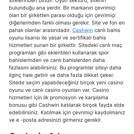
sitelerinden biridir. Oyun sektörü, sitenin
bulunduğu ana yerdir. Bir markanın çevrimiçi
olan bir şirketten parası olduğu için çevrimiçi
diğerlerinden farklı olması gerekir. Site ve fon en
pahalı olanlar arasındadır.
Cashwin
canlı bahis
oyunu lisansı ile yasal ve sertifikalı bahis
hizmetleri sunan bir şirkettir. Sitedeki canlı maç
programları gibi eklentileri kullanarak spor
bahislerinden ve canlı bahislerden daha
fazlasını alabilirsiniz. Bu programlar siteyi daha
ilginç hale getirir ve daha fazla dikkat çeker.
Sitede seçim yapabileceğiniz birçok yeni casino
oyunu ve canlı casino oyunları var. Casino
hizmetleri için ilk promosyon ve karşılama
bonusu gibi Cashwin katılarak birçok fayda elde
edebilirsiniz. Katılmak için çevrimiçi kaydolmanız
ve e -posta adresinizi girmeniz gerekir.