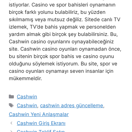
istiyorlar. Casino ve spor bahisleri oynamanın
birçok farklı yolunu bulabiliriz, bu yüzden
sıkılmamış veya mutsuz değiliz. Sitede canlı TV
izlemek, TV’de bahis yapmak ve personelden
yardım almak gibi birçok şey bulabilirsiniz. Bu,
Cashwin casino oyunlarını oynayabileceğiniz
site. Cashwin casino oyunları oynamadan önce,
bu sitenin birçok spor bahis ve casino oyunu
olduğunu söylemek istiyorum. Bu site, spor ve
casino oyunları oynamayı seven insanlar için
mükemmeldir.
Kategoriler
Cashwin
Etiketler
Cashwin
,
cashwin adres güncelleme
,
Cashwin Yeni Anlaşmalar
Cashwin Giriş Ekranı