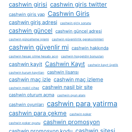
cashwin girisi
cashwin giris twitter
Cashwin Giriş
cashwin giris yap
cashwin giriş adresi
cashwin giriş sorunu
cashwin güncel
cashwin güncel adresi
cashwin güncelleme i̇şlemi
cashwin güvenilirlik gereksinimleri
cashwin güvenlir mi
cashwin hakkında
cashwin hesap silme hesabı açın
cashwin hoşgeldin bonusları
Cashwin Kayıt
cashwin kayit
cashwin kayıt üyelik
cashwin lisansı
cashwin kurum kayıtları
cashwin maç izle
cashwin maç izleme
cashwin nasil bir site
cashwin mobil cihaz
cashwin oturum açma
cashwin oyun alanı
cashwin para yatirma
cashwin oyunları
cashwin para çekme
cashwin poker
cashwin promosyon
cashwin poker oyunu
cashwin sitesi
cashwin promosyon kodu