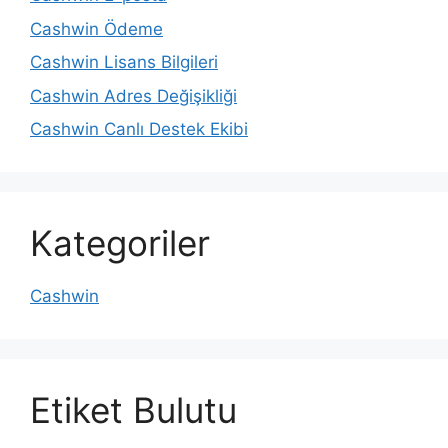
Cashwin Ödeme
Cashwin Lisans Bilgileri
Cashwin Adres Değişikliği
Cashwin Canlı Destek Ekibi
Kategoriler
Cashwin
Etiket Bulutu