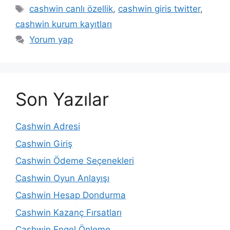
Etiketler
cashwin canlı özellik
,
cashwin giris twitter
,
cashwin kurum kayıtları
Yorum yap
Son Yazılar
Cashwin Adresi
Cashwin Giriş
Cashwin Ödeme Seçenekleri
Cashwin Oyun Anlayışı
Cashwin Hesap Dondurma
Cashwin Kazanç Fırsatları
Cashwin Engel Önleme