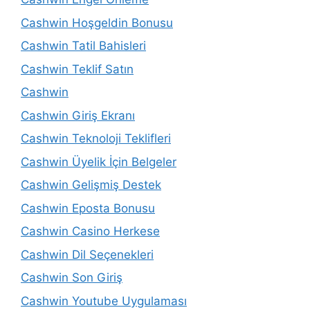
Cashwin Hoşgeldin Bonusu
Cashwin Tatil Bahisleri
Cashwin Teklif Satın
Cashwin
Cashwin Giriş Ekranı
Cashwin Teknoloji Teklifleri
Cashwin Üyelik İçin Belgeler
Cashwin Gelişmiş Destek
Cashwin Eposta Bonusu
Cashwin Casino Herkese
Cashwin Dil Seçenekleri
Cashwin Son Giriş
Cashwin Youtube Uygulaması