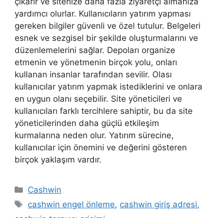
çıkarır ve sitenize daha fazla ziyaretçi almanıza
yardımcı olurlar. Kullanıcıların yatırım yapması
gereken bilgiler güvenli ve özel tutulur. Belgeleri
esnek ve sezgisel bir şekilde oluşturmalarını ve
düzenlemelerini sağlar. Depoları organize
etmenin ve yönetmenin birçok yolu, onları
kullanan insanlar tarafından sevilir. Olası
kullanıcılar yatırım yapmak istediklerini ve onlara
en uygun olanı seçebilir. Site yöneticileri ve
kullanıcıları farklı tercihlere sahiptir, bu da site
yöneticilerinden daha güçlü etkileşim
kurmalarına neden olur. Yatırım sürecine,
kullanıcılar için önemini ve değerini gösteren
birçok yaklaşım vardır.
Kategoriler
Cashwin
Etiketler
cashwin engel önleme
,
cashwin giriş adresi
,