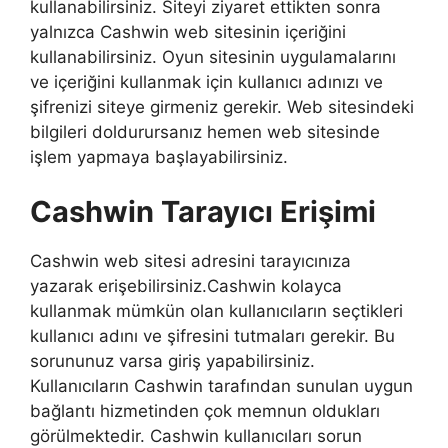
kullanabilirsiniz. Siteyi ziyaret ettikten sonra
yalnızca Cashwin web sitesinin içeriğini
kullanabilirsiniz. Oyun sitesinin uygulamalarını
ve içeriğini kullanmak için kullanıcı adınızı ve
şifrenizi siteye girmeniz gerekir. Web sitesindeki
bilgileri doldurursanız hemen web sitesinde
işlem yapmaya başlayabilirsiniz.
Cashwin Tarayıcı Erişimi
Cashwin web sitesi adresini tarayıcınıza
yazarak erişebilirsiniz.Cashwin kolayca
kullanmak mümkün olan kullanıcıların seçtikleri
kullanıcı adını ve şifresini tutmaları gerekir. Bu
sorununuz varsa giriş yapabilirsiniz.
Kullanıcıların Cashwin tarafından sunulan uygun
bağlantı hizmetinden çok memnun oldukları
görülmektedir. Cashwin kullanıcıları sorun