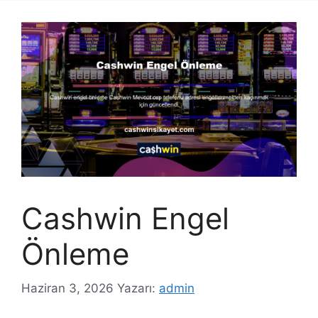
Cashwin Engel
Önleme
Haziran 3, 2026
Yazarı:
admin