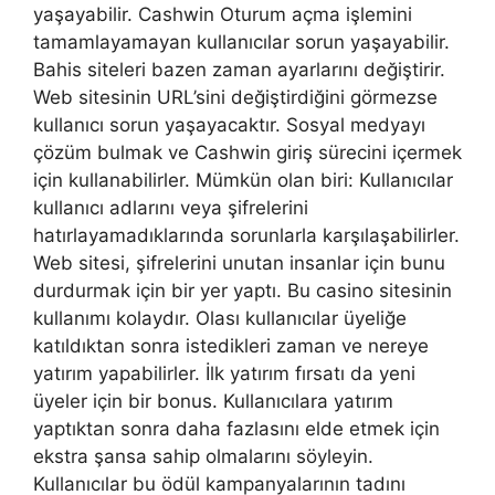
yaşayabilir. Cashwin Oturum açma işlemini
tamamlayamayan kullanıcılar sorun yaşayabilir.
Bahis siteleri bazen zaman ayarlarını değiştirir.
Web sitesinin URL’sini değiştirdiğini görmezse
kullanıcı sorun yaşayacaktır. Sosyal medyayı
çözüm bulmak ve Cashwin giriş sürecini içermek
için kullanabilirler. Mümkün olan biri: Kullanıcılar
kullanıcı adlarını veya şifrelerini
hatırlayamadıklarında sorunlarla karşılaşabilirler.
Web sitesi, şifrelerini unutan insanlar için bunu
durdurmak için bir yer yaptı. Bu casino sitesinin
kullanımı kolaydır. Olası kullanıcılar üyeliğe
katıldıktan sonra istedikleri zaman ve nereye
yatırım yapabilirler. İlk yatırım fırsatı da yeni
üyeler için bir bonus. Kullanıcılara yatırım
yaptıktan sonra daha fazlasını elde etmek için
ekstra şansa sahip olmalarını söyleyin.
Kullanıcılar bu ödül kampanyalarının tadını