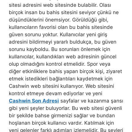
sitesi adresini web sitesinde bulabilir. Olası
birçok insan bu bahis sitesini seviyor çünkü ne
düşündüklerini önemsiyor. Görüldüğü gibi,
kullanıcıların favorisi olan bu bahis sitesinde
güven sorunu yoktur. Kullanıcılar yeni giriş
adresini bildirmeyi yararlı buldukça, bu güven
sorunu kayboldu. Bu sorunları önlemek için
kullanıcılar, kullandıkları web adresinin güncel
olup olmadığını kontrol etmelidir. Spor veya
diğer etkinliklere bahis yapan birçok kişi, ziyaret
etmek istedikleri bağlantıları kaydetmek için
Cashwin web sitesini kullanıyor. Web sitesini
kontrol etmeye devam ediyorlar ve yeni
Cashwin Son Adresi
sayfalar ve kazanma şansı
gibi yeni şeyler buluyorlar. Bu web sitesi güvenli
bir şekilde bahse girmenizi sağlar ve bundan
hoşlanan birçok kullanıcı vardır. Katılmak için
yeni gelenler farklı adımları izlemelidir. Bu şeyleri