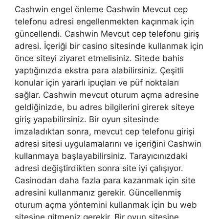
Cashwin engel önleme Cashwin Mevcut cep
telefonu adresi engellenmekten kaçınmak için
güncellendi. Cashwin Mevcut cep telefonu giriş
adresi. İçeriği bir casino sitesinde kullanmak için
önce siteyi ziyaret etmelisiniz. Sitede bahis
yaptığınızda ekstra para alabilirsiniz. Çeşitli
konular için yararlı ipuçları ve püf noktaları
sağlar. Cashwin mevcut oturum açma adresine
geldiğinizde, bu adres bilgilerini girerek siteye
giriş yapabilirsiniz. Bir oyun sitesinde
imzaladıktan sonra, mevcut cep telefonu girişi
adresi sitesi uygulamalarını ve içeriğini Cashwin
kullanmaya başlayabilirsiniz. Tarayıcınızdaki
adresi değiştirdikten sonra site iyi çalışıyor.
Casinodan daha fazla para kazanmak için site
adresini kullanmanız gerekir. Güncellenmiş
oturum açma yöntemini kullanmak için bu web
sitesine gitmeniz gerekir. Bir oyun sitesine