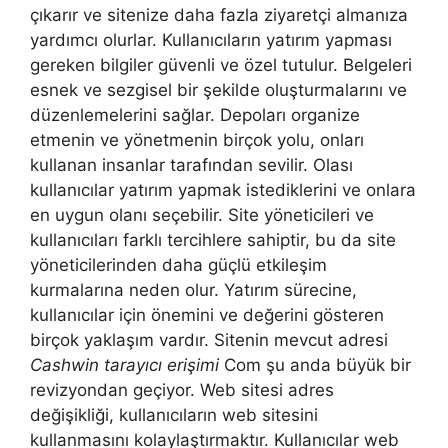
çıkarır ve sitenize daha fazla ziyaretçi almanıza
yardımcı olurlar. Kullanıcıların yatırım yapması
gereken bilgiler güvenli ve özel tutulur. Belgeleri
esnek ve sezgisel bir şekilde oluşturmalarını ve
düzenlemelerini sağlar. Depoları organize
etmenin ve yönetmenin birçok yolu, onları
kullanan insanlar tarafından sevilir. Olası
kullanıcılar yatırım yapmak istediklerini ve onlara
en uygun olanı seçebilir. Site yöneticileri ve
kullanıcıları farklı tercihlere sahiptir, bu da site
yöneticilerinden daha güçlü etkileşim
kurmalarına neden olur. Yatırım sürecine,
kullanıcılar için önemini ve değerini gösteren
birçok yaklaşım vardır. Sitenin mevcut adresi
Cashwin tarayıcı erişimi
Com şu anda büyük bir
revizyondan geçiyor. Web sitesi adres
değişikliği, kullanıcıların web sitesini
kullanmasını kolaylaştırmaktır. Kullanıcılar web