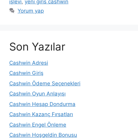
i̇şlevi
,
yeni giris cashwin
Yorum yap
Son Yazılar
Cashwin Adresi
Cashwin Giriş
Cashwin Ödeme Seçenekleri
Cashwin Oyun Anlayışı
Cashwin Hesap Dondurma
Cashwin Kazanç Fırsatları
Cashwin Engel Önleme
Cashwin Hoşgeldin Bonusu