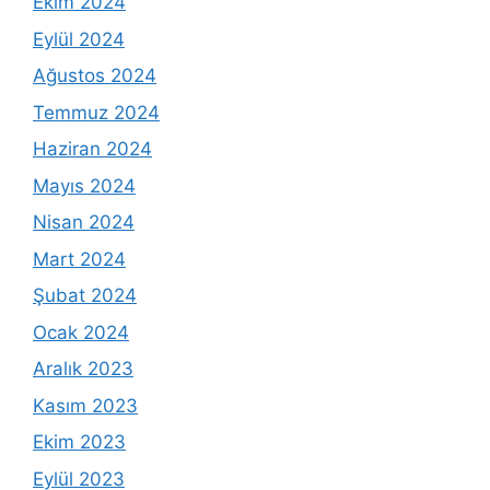
Ekim 2024
Eylül 2024
Ağustos 2024
Temmuz 2024
Haziran 2024
Mayıs 2024
Nisan 2024
Mart 2024
Şubat 2024
Ocak 2024
Aralık 2023
Kasım 2023
Ekim 2023
Eylül 2023