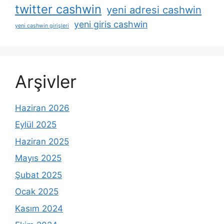
twitter cashwin
yeni adresi cashwin
yeni giris cashwin
yeni cashwin girişleri
Arşivler
Haziran 2026
Eylül 2025
Haziran 2025
Mayıs 2025
Şubat 2025
Ocak 2025
Kasım 2024