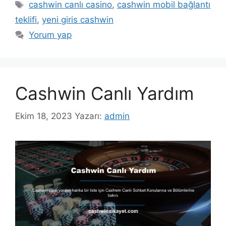
Etiketler
cashwin canlı casino
,
cashwin mobil bağlantı
teklifi
,
yeni giris cashwin
Yorum yap
Cashwin Canlı Yardım
Ekim 18, 2023
Yazarı:
admin