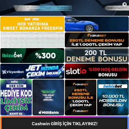
×
Cashwin GİRİŞ İÇİN TIKLAYINIZ!