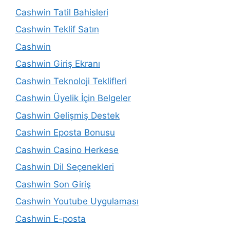
Cashwin Tatil Bahisleri
Cashwin Teklif Satın
Cashwin
Cashwin Giriş Ekranı
Cashwin Teknoloji Teklifleri
Cashwin Üyelik İçin Belgeler
Cashwin Gelişmiş Destek
Cashwin Eposta Bonusu
Cashwin Casino Herkese
Cashwin Dil Seçenekleri
Cashwin Son Giriş
Cashwin Youtube Uygulaması
Cashwin E-posta