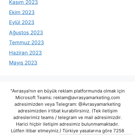
Kasım 2023
Ekim 2023
Eylül 2023
Ağustos 2023
Temmuz 2023
Haziran 2023
Mayıs 2023
"Avrasya'nın en büyük reklam platformunda olmak için
Microsoft Teams:
reklam@avrasyamarketing.com
adresimizden veya Telegram: @Avrasyamarketing
adresimizden irtibat kurabilirsiniz. (Tek iletişim
adreslerimiz teams / telegram ve mail adresimizdir.
Harici hiçbir iletişim adresimiz bulunmamaktadır.
Lütfen itibar etmeyiniz.) Türkiye yasalarına göre 7258