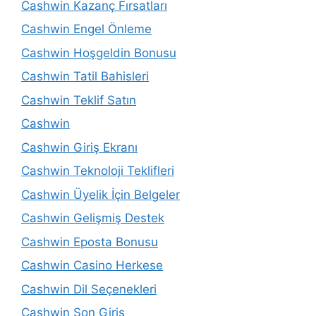
Cashwin Kazanç Fırsatları
Cashwin Engel Önleme
Cashwin Hoşgeldin Bonusu
Cashwin Tatil Bahisleri
Cashwin Teklif Satın
Cashwin
Cashwin Giriş Ekranı
Cashwin Teknoloji Teklifleri
Cashwin Üyelik İçin Belgeler
Cashwin Gelişmiş Destek
Cashwin Eposta Bonusu
Cashwin Casino Herkese
Cashwin Dil Seçenekleri
Cashwin Son Giriş