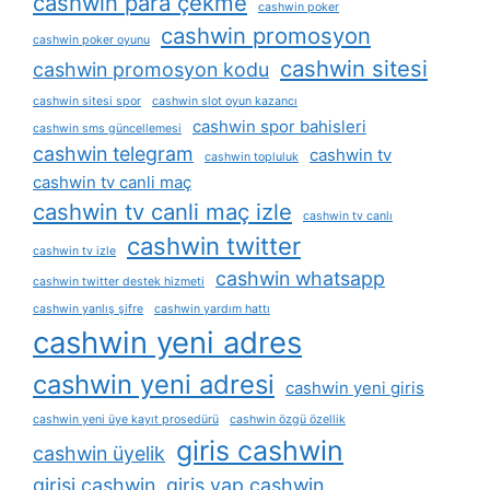
cashwin para çekme
cashwin poker
cashwin promosyon
cashwin poker oyunu
cashwin sitesi
cashwin promosyon kodu
cashwin sitesi spor
cashwin slot oyun kazancı
cashwin spor bahisleri
cashwin sms güncellemesi
cashwin telegram
cashwin tv
cashwin topluluk
cashwin tv canli maç
cashwin tv canli maç izle
cashwin tv canlı
cashwin twitter
cashwin tv izle
cashwin whatsapp
cashwin twitter destek hizmeti
cashwin yanlış şifre
cashwin yardım hattı
cashwin yeni adres
cashwin yeni adresi
cashwin yeni giris
cashwin yeni üye kayıt prosedürü
cashwin özgü özellik
giris cashwin
cashwin üyelik
girisi cashwin
giris yap cashwin