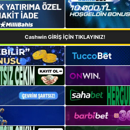
Cashwin GİRİŞ İÇİN TIKLAYINIZ!