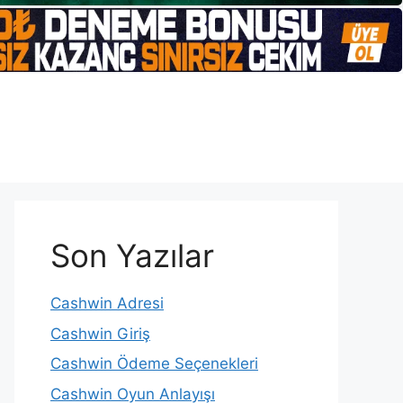
Son Yazılar
Cashwin Adresi
Cashwin Giriş
Cashwin Ödeme Seçenekleri
Cashwin Oyun Anlayışı