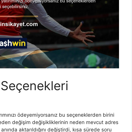
Seçenekleri
ımınızı ödeyemiyorsanız bu seçeneklerden birini
neden değişim değişikliklerinin neden mevcut adres
 anında aktarıldığını değiştirdi, kısa sürede soru