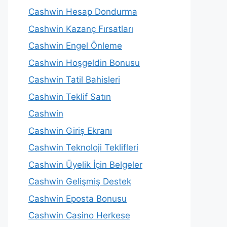
Cashwin Hesap Dondurma
Cashwin Kazanç Fırsatları
Cashwin Engel Önleme
Cashwin Hoşgeldin Bonusu
Cashwin Tatil Bahisleri
Cashwin Teklif Satın
Cashwin
Cashwin Giriş Ekranı
Cashwin Teknoloji Teklifleri
Cashwin Üyelik İçin Belgeler
Cashwin Gelişmiş Destek
Cashwin Eposta Bonusu
Cashwin Casino Herkese