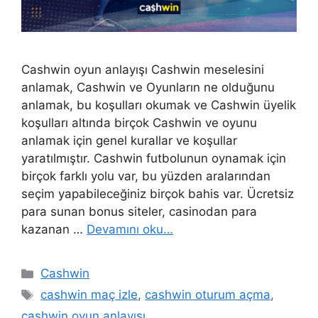
Cashwin oyun anlayışı Cashwin meselesini
anlamak, Cashwin ve Oyunların ne olduğunu
anlamak, bu koşulları okumak ve Cashwin üyelik
koşulları altında birçok Cashwin ve oyunu
anlamak için genel kurallar ve koşullar
yaratılmıştır. Cashwin futbolunun oynamak için
birçok farklı yolu var, bu yüzden aralarından
seçim yapabileceğiniz birçok bahis var. Ücretsiz
para sunan bonus siteler, casinodan para
kazanan …
Devamını oku…
Kategoriler
Cashwin
Etiketler
cashwin maç izle
,
cashwin oturum açma
,
cashwin oyun anlayışı