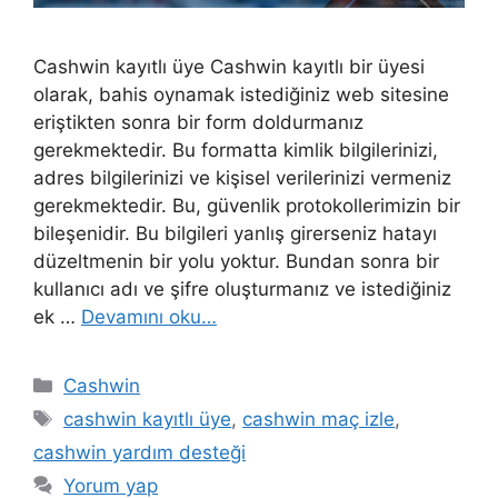
Cashwin kayıtlı üye Cashwin kayıtlı bir üyesi
olarak, bahis oynamak istediğiniz web sitesine
eriştikten sonra bir form doldurmanız
gerekmektedir. Bu formatta kimlik bilgilerinizi,
adres bilgilerinizi ve kişisel verilerinizi vermeniz
gerekmektedir. Bu, güvenlik protokollerimizin bir
bileşenidir. Bu bilgileri yanlış girerseniz hatayı
düzeltmenin bir yolu yoktur. Bundan sonra bir
kullanıcı adı ve şifre oluşturmanız ve istediğiniz
ek …
Devamını oku…
Kategoriler
Cashwin
Etiketler
cashwin kayıtlı üye
,
cashwin maç izle
,
cashwin yardım desteği
Yorum yap