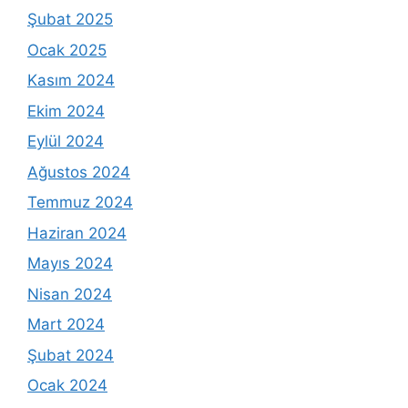
Şubat 2025
Ocak 2025
Kasım 2024
Ekim 2024
Eylül 2024
Ağustos 2024
Temmuz 2024
Haziran 2024
Mayıs 2024
Nisan 2024
Mart 2024
Şubat 2024
Ocak 2024