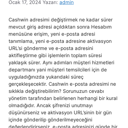
Ocak 17, 2024
Yazarı:
admin
Cashwin adresimi değiştirmek ne kadar sürer
mevcut giriş adresi açıldıktan sonra Hesabım
menüsüne erişim, yeni e-posta adresi
tanımlama, yeni e-posta adresine aktivasyon
URL’si gönderme ve e-posta adresini
aktifleştirme gibi işlemlerin toplam süresi
yaklaşık sürer. Aynı adımları müşteri hizmetleri
departmanı yani müşteri temsilcileri için de
uyguladığınızda yukarıdaki süreç
gerçekleşecektir. Cashwin e-posta adresimi ne
sıklıkla değiştirebilirim? Sorunuzun cevabı
yönetim tarafından belirlenen herhangi bir kural
olmadığıdır. Ancak şifrenizi unutmayı
düşünürseniz ve aktivasyon URL’sinin bir gün
içinde gönderilip gönderilmeyeceğini
değerlendirirseniz, e-posta adresinizi günde bir