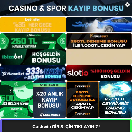
×
Cashwin GİRİŞ İÇİN TIKLAYINIZ!