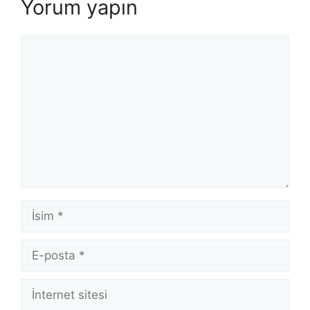
Yorum yapın
Yorum
İsim
E-
posta
İnternet
sitesi