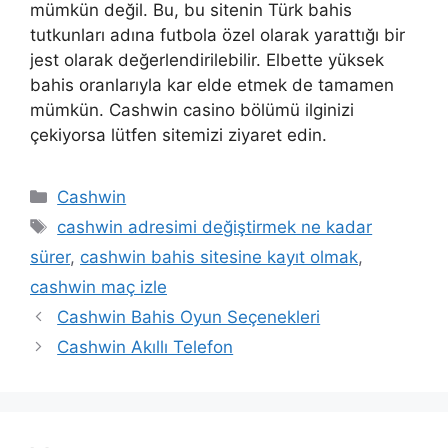
mümkün değil. Bu, bu sitenin Türk bahis
tutkunları adına futbola özel olarak yarattığı bir
jest olarak değerlendirilebilir. Elbette yüksek
bahis oranlarıyla kar elde etmek de tamamen
mümkün. Cashwin casino bölümü ilginizi
çekiyorsa lütfen sitemizi ziyaret edin.
Kategoriler
Cashwin
Etiketler
cashwin adresimi değiştirmek ne kadar
sürer
,
cashwin bahis sitesine kayıt olmak
,
cashwin maç izle
Cashwin Bahis Oyun Seçenekleri
Cashwin Akıllı Telefon