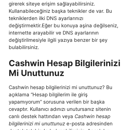
girerek siteye erişim sağlayabilirsiniz.
Kullanabileceğiniz başka teknikler de var. Bu
tekniklerden ilki DNS ayarlarınızı
değiştirmektir.Eğer bu konuya aşina değilseniz,
internette arayabilir ve DNS ayarlarının
değiştirilmesiyle ilgili yazıya benzer bir şey
bulabilirsiniz.
Cashwin Hesap Bilgilerinizi
Mi Unuttunuz
Cashwin hesap bilgilerinizi mi unuttunuz? Bu
açıklama “Hesap bilgilerim ile giriş
yapamıyorum” sorusuna verilen bir başka
cevaptır. Kullanıcı adınızı unutursanız sitenin
canlı destek hattından veya
Cashwin hesap
bilgilerinizi mi unuttunuz
e-posta adresinden