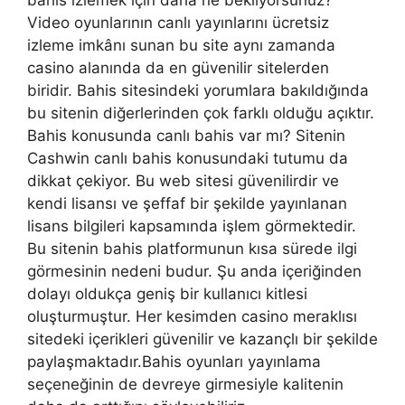
Video oyunlarının canlı yayınlarını ücretsiz
izleme imkânı sunan bu site aynı zamanda
casino alanında da en güvenilir sitelerden
biridir. Bahis sitesindeki yorumlara bakıldığında
bu sitenin diğerlerinden çok farklı olduğu açıktır.
Bahis konusunda canlı bahis var mı? Sitenin
Cashwin canlı bahis konusundaki tutumu da
dikkat çekiyor. Bu web sitesi güvenilirdir ve
kendi lisansı ve şeffaf bir şekilde yayınlanan
lisans bilgileri kapsamında işlem görmektedir.
Bu sitenin bahis platformunun kısa sürede ilgi
görmesinin nedeni budur. Şu anda içeriğinden
dolayı oldukça geniş bir kullanıcı kitlesi
oluşturmuştur. Her kesimden casino meraklısı
sitedeki içerikleri güvenilir ve kazançlı bir şekilde
paylaşmaktadır.Bahis oyunları yayınlama
seçeneğinin de devreye girmesiyle kalitenin