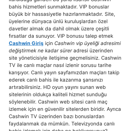
bahis hizmetleri sunmaktadır. VIP bonuslar
büyük bir hassasiyetle hazırlanmaktadır. Site,
üyelerine dünyaca ünlü kuruluşlardan özel
davetler almak da dahil olmak üzere çeşitli
fırsatlar da sunuyor. VIP bonusu talep etmek
Cashwin Giriş
için
Cashwin vip üyeliği adresimi
değiştirmek ne kadar sürer
adresi üzerinden
site yöneticisiyle iletişime geçmelisiniz. Cashwin
TV ile canlı maçlar nasıl izlenir sorusu tarihe
karışıyor. Canlı yayın sayfamızdan maçları takip
ederek canlı bahis ile kazanma şansınızı
artırabilirsiniz. HD oyun yayını sunan web
sitelerinin oldukça kaliteli hizmet sunduğu
söylenebilir. Cashwin web sitesi canlı maç
izlemek için en güvenilir sitelerden biridir. Ayrıca
Cashwin TV üzerinden bazı bonuslardan
faydalanmak da mümkün. Televizyonda canlı
bahis izlemek için daha ne bekliyorsunuz?