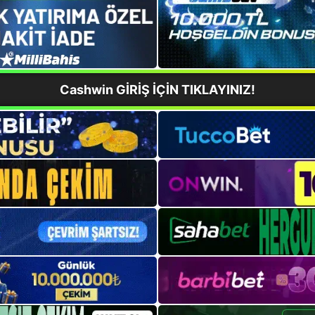
Cashwin GİRİŞ İÇİN TIKLAYINIZ!