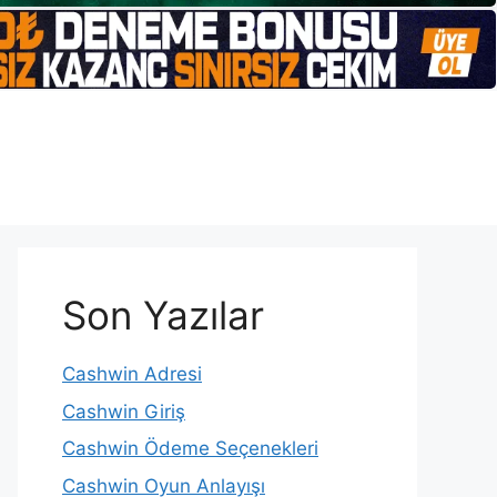
Son Yazılar
Cashwin Adresi
Cashwin Giriş
Cashwin Ödeme Seçenekleri
Cashwin Oyun Anlayışı