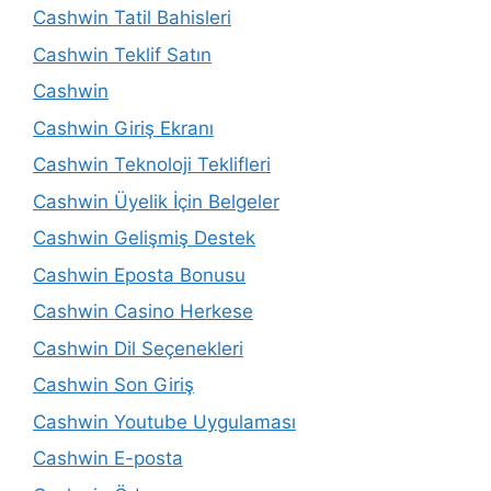
Cashwin Tatil Bahisleri
Cashwin Teklif Satın
Cashwin
Cashwin Giriş Ekranı
Cashwin Teknoloji Teklifleri
Cashwin Üyelik İçin Belgeler
Cashwin Gelişmiş Destek
Cashwin Eposta Bonusu
Cashwin Casino Herkese
Cashwin Dil Seçenekleri
Cashwin Son Giriş
Cashwin Youtube Uygulaması
Cashwin E-posta