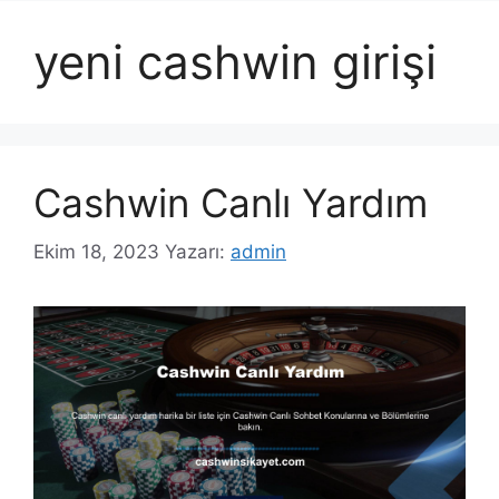
yeni cashwin girişi
Cashwin Canlı Yardım
Ekim 18, 2023
Yazarı:
admin