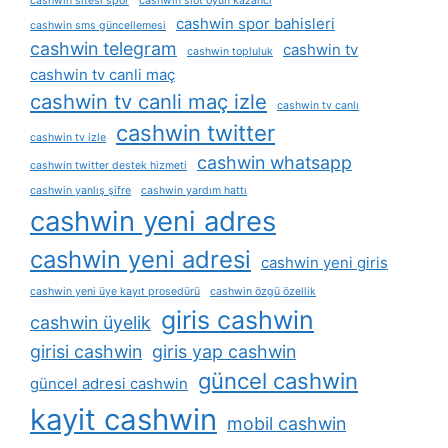
cashwin sitesi spor
cashwin slot oyun kazancı
cashwin spor bahisleri
cashwin sms güncellemesi
cashwin telegram
cashwin tv
cashwin topluluk
cashwin tv canli maç
cashwin tv canli maç izle
cashwin tv canlı
cashwin twitter
cashwin tv izle
cashwin whatsapp
cashwin twitter destek hizmeti
cashwin yanlış şifre
cashwin yardım hattı
cashwin yeni adres
cashwin yeni adresi
cashwin yeni giris
cashwin yeni üye kayıt prosedürü
cashwin özgü özellik
giris cashwin
cashwin üyelik
girisi cashwin
giris yap cashwin
güncel cashwin
güncel adresi cashwin
kayit cashwin
mobil cashwin