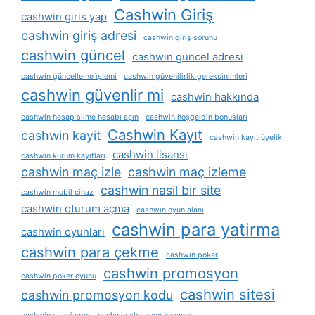
Cashwin Giriş
cashwin giris yap
cashwin giriş adresi
cashwin giriş sorunu
cashwin güncel
cashwin güncel adresi
cashwin güncelleme i̇şlemi
cashwin güvenilirlik gereksinimleri
cashwin güvenlir mi
cashwin hakkında
cashwin hesap silme hesabı açın
cashwin hoşgeldin bonusları
Cashwin Kayıt
cashwin kayit
cashwin kayıt üyelik
cashwin lisansı
cashwin kurum kayıtları
cashwin maç izle
cashwin maç izleme
cashwin nasil bir site
cashwin mobil cihaz
cashwin oturum açma
cashwin oyun alanı
cashwin para yatirma
cashwin oyunları
cashwin para çekme
cashwin poker
cashwin promosyon
cashwin poker oyunu
cashwin sitesi
cashwin promosyon kodu