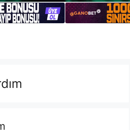
rdım
ım