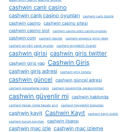
cashwin canlı casino
cashwin canlı casino oyunları
cashwin canlı özellik
cashwin casino
cashwin casino sitesi
cashwin casino slot
cashwin casino slots casino oyunları
cashwin com
cashwin destek
cashwin engelsiz girişi nedir
cashwin en kârlı sanal oyunlar
cashwin erişilebilir ticareti
cashwin girisi
cashwin giris twitter
Cashwin Giriş
cashwin giris yap
cashwin giriş adresi
cashwin giriş sorunu
cashwin güncel
cashwin güncel adresi
cashwin güncelleme i̇şlemi
cashwin güvenilirlik gereksinimleri
cashwin güvenlir mi
cashwin hakkında
cashwin hesap silme hesabı açın
cashwin hoşgeldin bonusları
Cashwin Kayıt
cashwin kayit
cashwin kayıt üyelik
cashwin lisansı
cashwin kurum kayıtları
cashwin maç izle
cashwin maç izleme