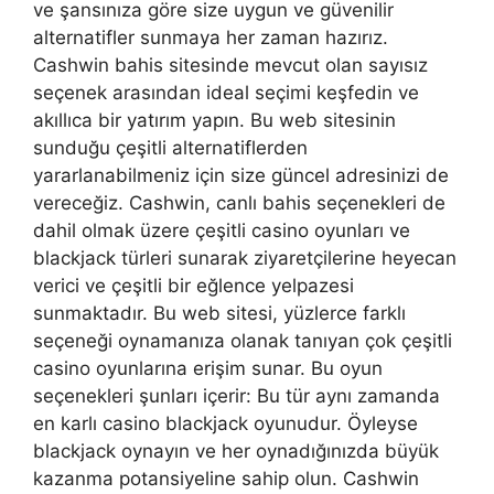
ve şansınıza göre size uygun ve güvenilir
alternatifler sunmaya her zaman hazırız.
Cashwin bahis sitesinde mevcut olan sayısız
seçenek arasından ideal seçimi keşfedin ve
akıllıca bir yatırım yapın. Bu web sitesinin
sunduğu çeşitli alternatiflerden
yararlanabilmeniz için size güncel adresinizi de
vereceğiz. Cashwin, canlı bahis seçenekleri de
dahil olmak üzere çeşitli casino oyunları ve
blackjack türleri sunarak ziyaretçilerine heyecan
verici ve çeşitli bir eğlence yelpazesi
sunmaktadır. Bu web sitesi, yüzlerce farklı
seçeneği oynamanıza olanak tanıyan çok çeşitli
casino oyunlarına erişim sunar. Bu oyun
seçenekleri şunları içerir: Bu tür aynı zamanda
en karlı casino blackjack oyunudur. Öyleyse
blackjack oynayın ve her oynadığınızda büyük
kazanma potansiyeline sahip olun. Cashwin