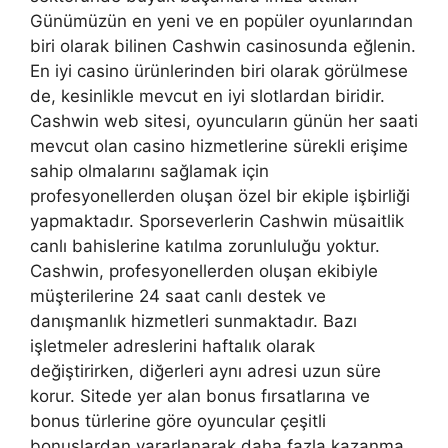
Günümüzün en yeni ve en popüler oyunlarından
biri olarak bilinen Cashwin casinosunda eğlenin.
En iyi casino ürünlerinden biri olarak görülmese
de, kesinlikle mevcut en iyi slotlardan biridir.
Cashwin web sitesi, oyuncuların günün her saati
mevcut olan casino hizmetlerine sürekli erişime
sahip olmalarını sağlamak için
profesyonellerden oluşan özel bir ekiple işbirliği
yapmaktadır. Sporseverlerin Cashwin müsaitlik
canlı bahislerine katılma zorunluluğu yoktur.
Cashwin, profesyonellerden oluşan ekibiyle
müşterilerine 24 saat canlı destek ve
danışmanlık hizmetleri sunmaktadır. Bazı
işletmeler adreslerini haftalık olarak
değiştirirken, diğerleri aynı adresi uzun süre
korur. Sitede yer alan bonus fırsatlarına ve
bonus türlerine göre oyuncular çeşitli
bonuslardan yararlanarak daha fazla kazanma