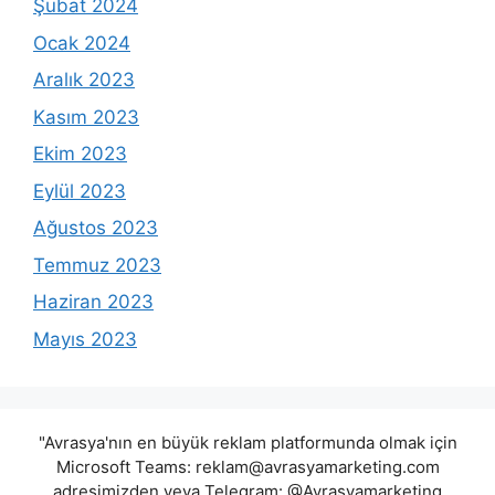
Şubat 2024
Ocak 2024
Aralık 2023
Kasım 2023
Ekim 2023
Eylül 2023
Ağustos 2023
Temmuz 2023
Haziran 2023
Mayıs 2023
"Avrasya'nın en büyük reklam platformunda olmak için
Microsoft Teams:
reklam@avrasyamarketing.com
adresimizden veya Telegram: @Avrasyamarketing