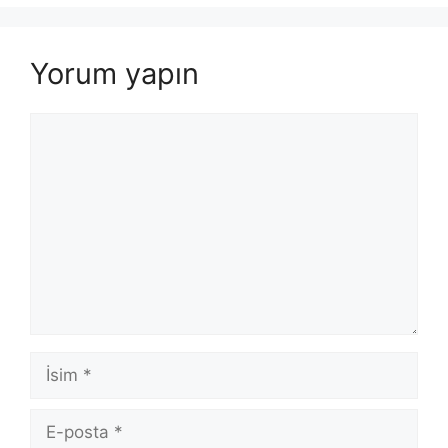
Yorum yapın
Yorum
İsim
E-
posta