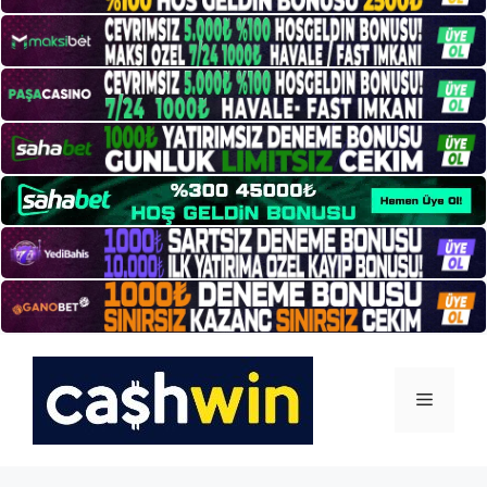
İçeriğe
atla
Menü