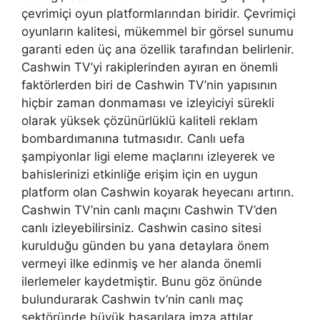
çevrimiçi oyun platformlarından biridir. Çevrimiçi
oyunların kalitesi, mükemmel bir görsel sunumu
garanti eden üç ana özellik tarafından belirlenir.
Cashwin TV’yi rakiplerinden ayıran en önemli
faktörlerden biri de Cashwin TV’nin yapısının
hiçbir zaman donmaması ve izleyiciyi sürekli
olarak yüksek çözünürlüklü kaliteli reklam
bombardımanına tutmasıdır. Canlı uefa
şampiyonlar ligi eleme maçlarını izleyerek ve
bahislerinizi etkinliğe erişim için en uygun
platform olan Cashwin koyarak heyecanı artırın.
Cashwin TV’nin canlı maçını Cashwin TV’den
canlı izleyebilirsiniz. Cashwin casino sitesi
kurulduğu günden bu yana detaylara önem
vermeyi ilke edinmiş ve her alanda önemli
ilerlemeler kaydetmiştir. Bunu göz önünde
bulundurarak Cashwin tv’nin canlı maç
sektöründe büyük başarılara imza attılar.