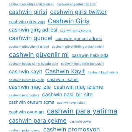
cashwin en kârlı sanal oyunlar
cashwin erişilebilir ticareti
cashwin girisi
cashwin giris twitter
Cashwin Giriş
cashwin giris yap
cashwin giriş adresi
cashwin giriş sorunu
cashwin güncel
cashwin güncel adresi
cashwin güncelleme i̇şlemi
cashwin güvenilirlik gereksinimleri
cashwin güvenlir mi
cashwin hakkında
cashwin hesap silme hesabı açın
cashwin hoşgeldin bonusları
Cashwin Kayıt
cashwin kayit
cashwin kayıt üyelik
cashwin lisansı
cashwin kurum kayıtları
cashwin maç izle
cashwin maç izleme
cashwin nasil bir site
cashwin mobil cihaz
cashwin oturum açma
cashwin oyun alanı
cashwin para yatirma
cashwin oyunları
cashwin para çekme
cashwin poker
cashwin promosyon
cashwin poker oyunu