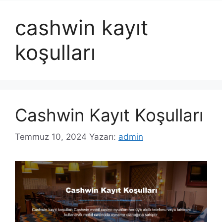
cashwin kayıt
koşulları
Cashwin Kayıt Koşulları
Temmuz 10, 2024
Yazarı:
admin