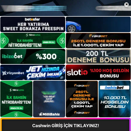
×
Cashwin GİRİŞ İÇİN TIKLAYINIZ!