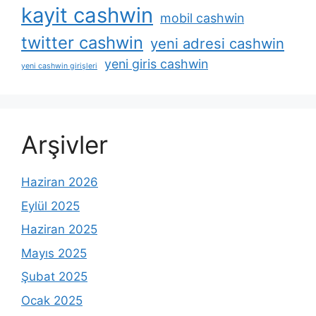
kayit cashwin
mobil cashwin
twitter cashwin
yeni adresi cashwin
yeni giris cashwin
yeni cashwin girişleri
Arşivler
Haziran 2026
Eylül 2025
Haziran 2025
Mayıs 2025
Şubat 2025
Ocak 2025