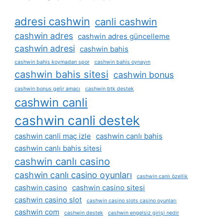
adresi cashwin
canli cashwin
cashwin adres
cashwin adres güncelleme
cashwin adresi
cashwin bahis
cashwin bahis koymadan spor
cashwin bahis oynayın
cashwin bahis sitesi
cashwin bonus
cashwin bonus gelir amacı
cashwin btk destek
cashwin canli
cashwin canli destek
cashwin canli maç izle
cashwin canlı bahis
cashwin canlı bahis sitesi
cashwin canlı casino
cashwin canlı casino oyunları
cashwin canlı özellik
cashwin casino
cashwin casino sitesi
cashwin casino slot
cashwin casino slots casino oyunları
cashwin com
cashwin destek
cashwin engelsiz girişi nedir