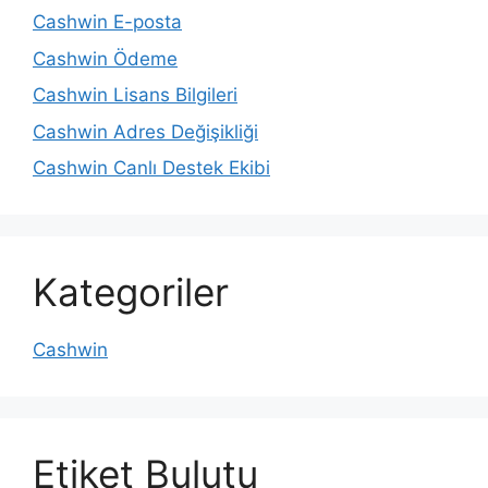
Cashwin E-posta
Cashwin Ödeme
Cashwin Lisans Bilgileri
Cashwin Adres Değişikliği
Cashwin Canlı Destek Ekibi
Kategoriler
Cashwin
Etiket Bulutu