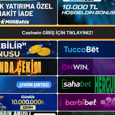
Cashwin GİRİŞ İÇİN TIKLAYINIZ!