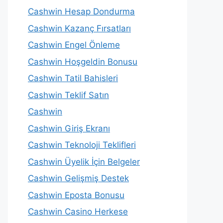
Cashwin Hesap Dondurma
Cashwin Kazanç Fırsatları
Cashwin Engel Önleme
Cashwin Hoşgeldin Bonusu
Cashwin Tatil Bahisleri
Cashwin Teklif Satın
Cashwin
Cashwin Giriş Ekranı
Cashwin Teknoloji Teklifleri
Cashwin Üyelik İçin Belgeler
Cashwin Gelişmiş Destek
Cashwin Eposta Bonusu
Cashwin Casino Herkese