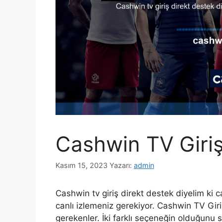
Cashwin TV Giriş
Kasım 15, 2023
Yazarı:
admin
Cashwin tv giriş direkt destek diyelim ki 
canlı izlemeniz gerekiyor. Cashwin TV Gir
gerekenler. İki farklı seçeneğin olduğunu sö