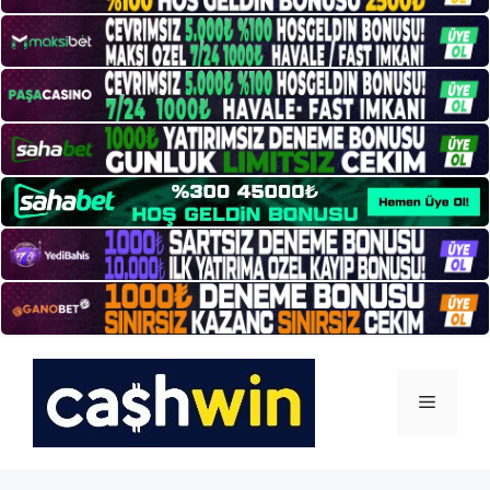
İçeriğe
atla
Menü