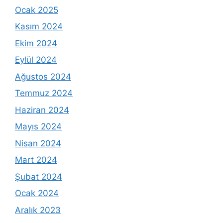
Ocak 2025
Kasım 2024
Ekim 2024
Eylül 2024
Ağustos 2024
Temmuz 2024
Haziran 2024
Mayıs 2024
Nisan 2024
Mart 2024
Şubat 2024
Ocak 2024
Aralık 2023