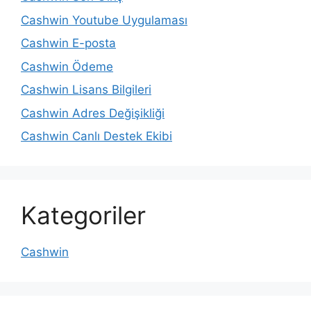
Cashwin Youtube Uygulaması
Cashwin E-posta
Cashwin Ödeme
Cashwin Lisans Bilgileri
Cashwin Adres Değişikliği
Cashwin Canlı Destek Ekibi
Kategoriler
Cashwin