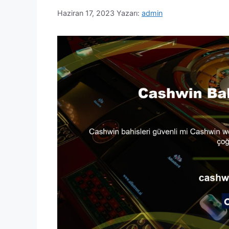
Haziran 17, 2023
Yazarı:
admin