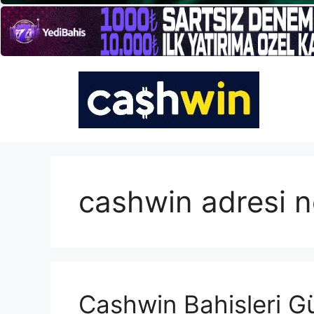
İçeriğe
atla
cashwin adresi n
Cashwin Bahisleri Gü