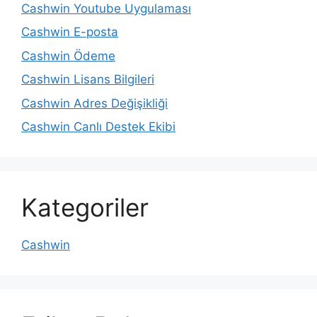
Cashwin Youtube Uygulaması
Cashwin E-posta
Cashwin Ödeme
Cashwin Lisans Bilgileri
Cashwin Adres Değişikliği
Cashwin Canlı Destek Ekibi
Kategoriler
Cashwin