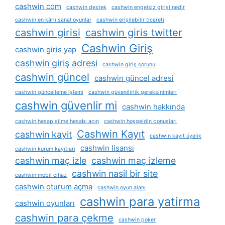
cashwin com
cashwin destek
cashwin engelsiz girişi nedir
cashwin en kârlı sanal oyunlar
cashwin erişilebilir ticareti
cashwin girisi
cashwin giris twitter
Cashwin Giriş
cashwin giris yap
cashwin giriş adresi
cashwin giriş sorunu
cashwin güncel
cashwin güncel adresi
cashwin güncelleme i̇şlemi
cashwin güvenilirlik gereksinimleri
cashwin güvenlir mi
cashwin hakkında
cashwin hesap silme hesabı açın
cashwin hoşgeldin bonusları
Cashwin Kayıt
cashwin kayit
cashwin kayıt üyelik
cashwin lisansı
cashwin kurum kayıtları
cashwin maç izle
cashwin maç izleme
cashwin nasil bir site
cashwin mobil cihaz
cashwin oturum açma
cashwin oyun alanı
cashwin para yatirma
cashwin oyunları
cashwin para çekme
cashwin poker