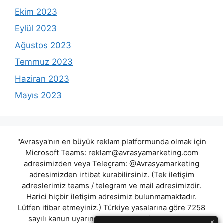
Ekim 2023
Eylül 2023
Ağustos 2023
Temmuz 2023
Haziran 2023
Mayıs 2023
"Avrasya'nın en büyük reklam platformunda olmak için
Microsoft Teams:
reklam@avrasyamarketing.com
adresimizden veya Telegram: @Avrasyamarketing
adresimizden irtibat kurabilirsiniz. (Tek iletişim
adreslerimiz teams / telegram ve mail adresimizdir.
Harici hiçbir iletişim adresimiz bulunmamaktadır.
Lütfen itibar etmeyiniz.) Türkiye yasalarına göre 7258
sayılı kanun uyarınca yasa dışı bahis oynamanın