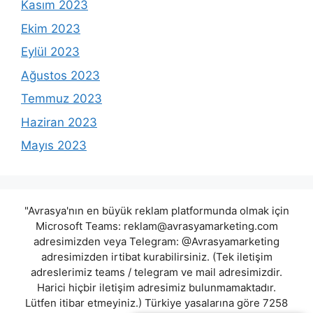
Kasım 2023
Ekim 2023
Eylül 2023
Ağustos 2023
Temmuz 2023
Haziran 2023
Mayıs 2023
"Avrasya'nın en büyük reklam platformunda olmak için
Microsoft Teams:
reklam@avrasyamarketing.com
adresimizden veya Telegram: @Avrasyamarketing
adresimizden irtibat kurabilirsiniz. (Tek iletişim
adreslerimiz teams / telegram ve mail adresimizdir.
Harici hiçbir iletişim adresimiz bulunmamaktadır.
Lütfen itibar etmeyiniz.) Türkiye yasalarına göre 7258