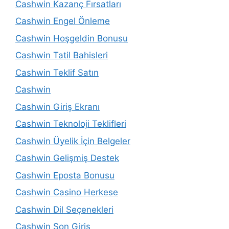
Cashwin Kazanç Fırsatları
Cashwin Engel Önleme
Cashwin Hoşgeldin Bonusu
Cashwin Tatil Bahisleri
Cashwin Teklif Satın
Cashwin
Cashwin Giriş Ekranı
Cashwin Teknoloji Teklifleri
Cashwin Üyelik İçin Belgeler
Cashwin Gelişmiş Destek
Cashwin Eposta Bonusu
Cashwin Casino Herkese
Cashwin Dil Seçenekleri
Cashwin Son Giriş