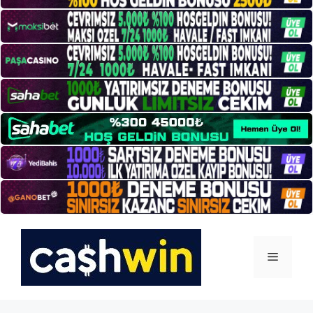
İçeriğe
atla
Menü