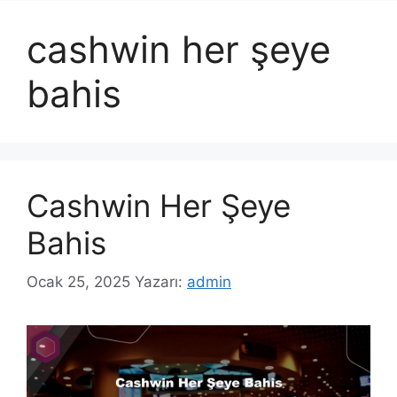
cashwin her şeye
bahis
Cashwin Her Şeye
Bahis
Ocak 25, 2025
Yazarı:
admin