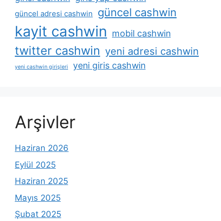
güncel cashwin
güncel adresi cashwin
kayit cashwin
mobil cashwin
twitter cashwin
yeni adresi cashwin
yeni giris cashwin
yeni cashwin girişleri
Arşivler
Haziran 2026
Eylül 2025
Haziran 2025
Mayıs 2025
Şubat 2025