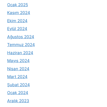
Ocak 2025
Kasım 2024
Ekim 2024
Eylül 2024
Ağustos 2024
Temmuz 2024
Haziran 2024
Mayıs 2024
Nisan 2024
Mart 2024
Şubat 2024
Ocak 2024
Aralık 2023