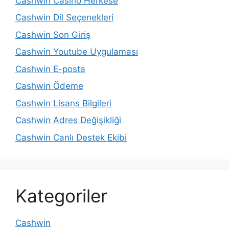
Cashwin Casino Herkese
Cashwin Dil Seçenekleri
Cashwin Son Giriş
Cashwin Youtube Uygulaması
Cashwin E-posta
Cashwin Ödeme
Cashwin Lisans Bilgileri
Cashwin Adres Değişikliği
Cashwin Canlı Destek Ekibi
Kategoriler
Cashwin