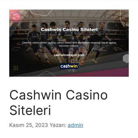
Cashwin Casino
Siteleri
Kasım 25, 2023
Yazarı:
admin