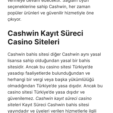
vermeye devam edecektir. Sağlam oyun
seçeneklerine sahip Cashwin, her zaman
popüler ürünleri ve güvenilir hizmetiyle öne
çıkıyor.
Cashwin Kayıt Süreci
Casino Siteleri
Cashwin bahis sitesi diğer Cashwin aynı yasal
lisansa sahip olduğundan yasal bir bahis
sitesidir. Ancak bu casino sitesi Türkiye’de
yasadışı faaliyetlerde bulunduğundan ve
herhangi bir vergi veya başka yükümlülüğü
olmadığından Türkiye’de yasa dışıdır. Ancak bu
casino sitesi Türkiye’de yasa dışıdır ve
güvenilemez.
Cashwin kayıt süreci casino
siteleri
Kayıt Süreci Cashwin bahis sitesi
yayındadır ve üyeleri verilen hizmetlerle ilgili