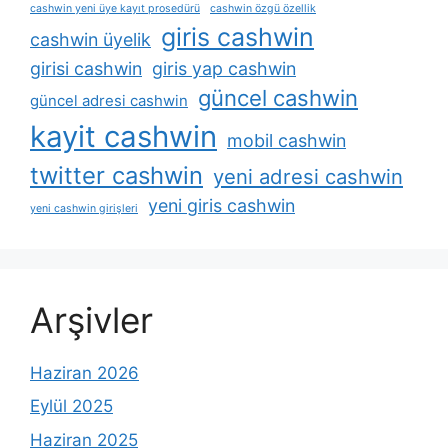
cashwin yeni üye kayıt prosedürü
cashwin özgü özellik
giris cashwin
cashwin üyelik
girisi cashwin
giris yap cashwin
güncel cashwin
güncel adresi cashwin
kayit cashwin
mobil cashwin
twitter cashwin
yeni adresi cashwin
yeni giris cashwin
yeni cashwin girişleri
Arşivler
Haziran 2026
Eylül 2025
Haziran 2025