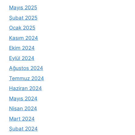
Mayıs 2025
Şubat 2025
Ocak 2025
Kasım 2024
Ekim 2024
Eylül 2024
Ağustos 2024
Temmuz 2024
Haziran 2024
Mayıs 2024
Nisan 2024
Mart 2024
Şubat 2024