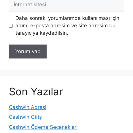
İnternet
sitesi
Daha sonraki yorumlarımda kullanılması için
adım, e-posta adresim ve site adresim bu
tarayıcıya kaydedilsin.
Son Yazılar
Cashwin Adresi
Cashwin Giriş
Cashwin Ödeme Seçenekleri