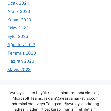
Ocak 2024
Aralık 2023
Kasım 2023
Ekim 2023
Eylül 2023
Ağustos 2023
Temmuz 2023
Haziran 2023
Mayıs 2023
"Avrasya'nın en büyük reklam platformunda olmak için
Microsoft Teams:
reklam@avrasyamarketing.com
adresimizden veya Telegram: @Avrasyamarketing
adresimizden irtibat kurabilirsiniz. (Tek iletişim