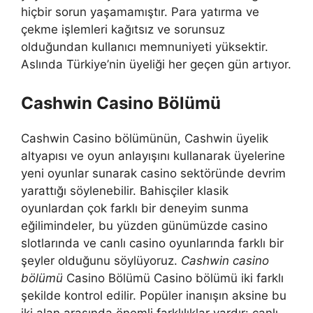
hiçbir sorun yaşamamıştır. Para yatırma ve
çekme işlemleri kağıtsız ve sorunsuz
olduğundan kullanıcı memnuniyeti yüksektir.
Aslında Türkiye’nin üyeliği her geçen gün artıyor.
Cashwin Casino Bölümü
Cashwin Casino bölümünün, Cashwin üyelik
altyapısı ve oyun anlayışını kullanarak üyelerine
yeni oyunlar sunarak casino sektöründe devrim
yarattığı söylenebilir. Bahisçiler klasik
oyunlardan çok farklı bir deneyim sunma
eğilimindeler, bu yüzden günümüzde casino
slotlarında ve canlı casino oyunlarında farklı bir
şeyler olduğunu söylüyoruz.
Cashwin casino
bölümü
Casino Bölümü Casino bölümü iki farklı
şekilde kontrol edilir. Popüler inanışın aksine bu