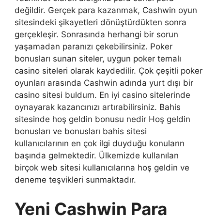
değildir. Gerçek para kazanmak, Cashwin oyun
sitesindeki şikayetleri dönüştürdükten sonra
gerçekleşir. Sonrasında herhangi bir sorun
yaşamadan paranızı çekebilirsiniz. Poker
bonusları sunan siteler, uygun poker temalı
casino siteleri olarak kaydedilir. Çok çeşitli poker
oyunları arasında Cashwin adında yurt dışı bir
casino sitesi buldum. En iyi casino sitelerinde
oynayarak kazancınızı artırabilirsiniz. Bahis
sitesinde hoş geldin bonusu nedir Hoş geldin
bonusları ve bonusları bahis sitesi
kullanıcılarının en çok ilgi duyduğu konuların
başında gelmektedir. Ülkemizde kullanılan
birçok web sitesi kullanıcılarına hoş geldin ve
deneme teşvikleri sunmaktadır.
Yeni Cashwin Para