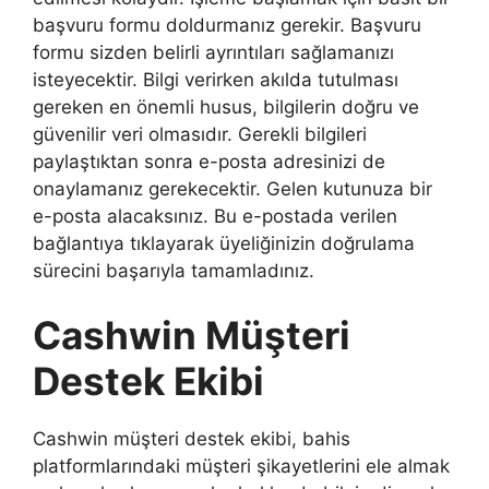
başvuru formu doldurmanız gerekir. Başvuru
formu sizden belirli ayrıntıları sağlamanızı
isteyecektir. Bilgi verirken akılda tutulması
gereken en önemli husus, bilgilerin doğru ve
güvenilir veri olmasıdır. Gerekli bilgileri
paylaştıktan sonra e-posta adresinizi de
onaylamanız gerekecektir. Gelen kutunuza bir
e-posta alacaksınız. Bu e-postada verilen
bağlantıya tıklayarak üyeliğinizin doğrulama
sürecini başarıyla tamamladınız.
Cashwin Müşteri
Destek Ekibi
Cashwin müşteri destek ekibi, bahis
platformlarındaki müşteri şikayetlerini ele almak