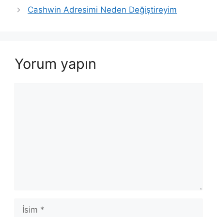
Cashwin Adresimi Neden Değiştireyim
Yorum yapın
Yorum
İsim