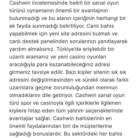
Cashwin incelemesinde belirli bir sanal oyun
türünü oynamanın önemli bir avantajının
bulunmadığı ve bu alanın içeriğinin herhangi bir
ek fayda sunmadığı belirtiliyor. Canlı bahis
yapabilmek için yeni site adresini bulmalı ve
canlı destek panelinden sorularınızı yanıtlayarak
yardım almalısınız. Türkiye’de erişilebilir bir
uzantı aramanız ve yeni casino oyunları
aracılığıyla para kazanabileceğiniz adresi
girmeniz tavsiye edilir. Bazı kişiler sitenin sık sık
adresini değiştirmesinden ve sürekli olarak farklı
uzantılara geçme zorunluluğundan memnun
olmadıklarını dile getiriyor.
Cashwin sanal oyun
türü
spor ve casinoyla ilgili içeriklerle ilgilenen
kişilere hitap eden tüm yatırım seçeneklerinde
avantajlar sağlar. Cashwin bahislerinin en
önemli faydalarından biri de müşterilerine
sağladığı bonuslardır. Bu sektördeki her bahis