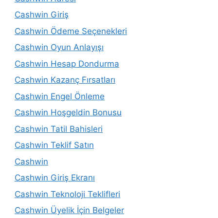
Cashwin Giriş
Cashwin Ödeme Seçenekleri
Cashwin Oyun Anlayışı
Cashwin Hesap Dondurma
Cashwin Kazanç Fırsatları
Cashwin Engel Önleme
Cashwin Hoşgeldin Bonusu
Cashwin Tatil Bahisleri
Cashwin Teklif Satın
Cashwin
Cashwin Giriş Ekranı
Cashwin Teknoloji Teklifleri
Cashwin Üyelik İçin Belgeler