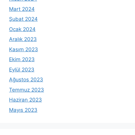
Mart 2024
Şubat 2024
Ocak 2024
Aralık 2023
Kasım 2023
Ekim 2023
Eylül 2023
Ağustos 2023
Temmuz 2023
Haziran 2023
Mayıs 2023