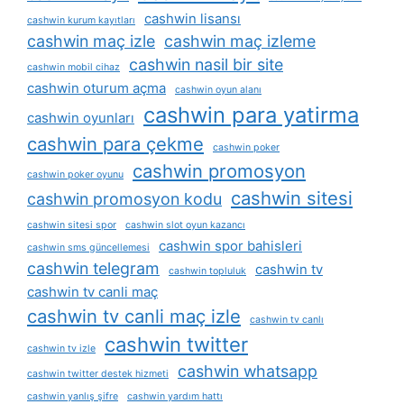
cashwin lisansı
cashwin kurum kayıtları
cashwin maç izle
cashwin maç izleme
cashwin nasil bir site
cashwin mobil cihaz
cashwin oturum açma
cashwin oyun alanı
cashwin para yatirma
cashwin oyunları
cashwin para çekme
cashwin poker
cashwin promosyon
cashwin poker oyunu
cashwin sitesi
cashwin promosyon kodu
cashwin sitesi spor
cashwin slot oyun kazancı
cashwin spor bahisleri
cashwin sms güncellemesi
cashwin telegram
cashwin tv
cashwin topluluk
cashwin tv canli maç
cashwin tv canli maç izle
cashwin tv canlı
cashwin twitter
cashwin tv izle
cashwin whatsapp
cashwin twitter destek hizmeti
cashwin yanlış şifre
cashwin yardım hattı