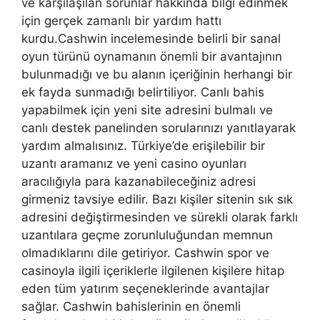
ve karşılaşılan sorunlar hakkında bilgi edinmek
için gerçek zamanlı bir yardım hattı
kurdu.Cashwin incelemesinde belirli bir sanal
oyun türünü oynamanın önemli bir avantajının
bulunmadığı ve bu alanın içeriğinin herhangi bir
ek fayda sunmadığı belirtiliyor. Canlı bahis
yapabilmek için yeni site adresini bulmalı ve
canlı destek panelinden sorularınızı yanıtlayarak
yardım almalısınız. Türkiye’de erişilebilir bir
uzantı aramanız ve yeni casino oyunları
aracılığıyla para kazanabileceğiniz adresi
girmeniz tavsiye edilir. Bazı kişiler sitenin sık sık
adresini değiştirmesinden ve sürekli olarak farklı
uzantılara geçme zorunluluğundan memnun
olmadıklarını dile getiriyor. Cashwin spor ve
casinoyla ilgili içeriklerle ilgilenen kişilere hitap
eden tüm yatırım seçeneklerinde avantajlar
sağlar. Cashwin bahislerinin en önemli