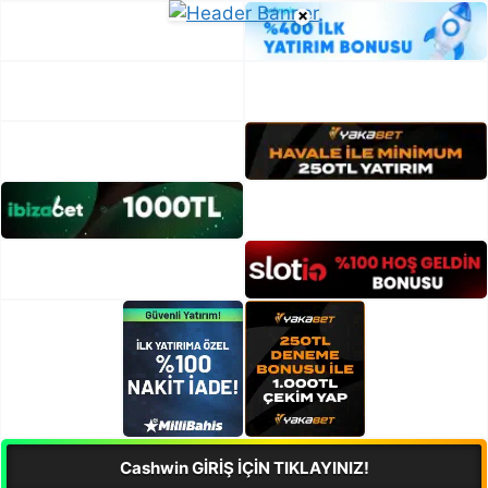
×
Cashwin GİRİŞ İÇİN TIKLAYINIZ!