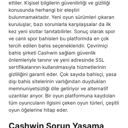
ettiler. Kişisel bilgilerin güvenilirliği ve gizliliği
konusunda herhangi bir eleştiri
bulunmamaktadır. Yeni oyun sürümleri çıkaran
kuruluşlar, bazı sorunlarla karşılaşsalar da ilk
kez yeni slotlar tanıtabilirler. Sonuç olarak spor
ve canlı spor bahisleri bu platformda en çok
tercih edilen bahis seçenekleridir. Çevrimiçi
bahis şirketi Cashwin sağlam güvenlik
önlemleriyle tanınır ve yeni adresinde SSL
sertifikalarının kullanılmasıyla hizmetlerinin
gizliliğini garanti eder. Çok sayıda bahisçi, yasa
dışı bahis sitelerinin varlığından duydukları
memnuniyetsizliği dile getiriyor ve alternatif
uzantılar arıyor. Bir oyun platformuna kaydolan
tüm oyuncuların ilgisini çeken oyun türleri, çeşitli
oyun öğelerine hitap eder.
Cashwin Sorun Yaşama