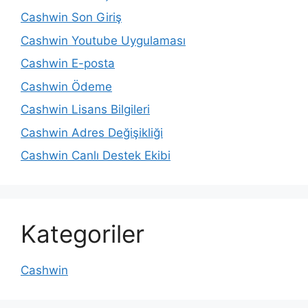
Cashwin Son Giriş
Cashwin Youtube Uygulaması
Cashwin E-posta
Cashwin Ödeme
Cashwin Lisans Bilgileri
Cashwin Adres Değişikliği
Cashwin Canlı Destek Ekibi
Kategoriler
Cashwin