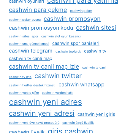
cashwin para yatirma
cashwin oyunları
cashwin para çekme
cashwin poker
cashwin promosyon
cashwin poker oyunu
cashwin sitesi
cashwin promosyon kodu
cashwin sitesi spor
cashwin slot oyun kazancı
cashwin spor bahisleri
cashwin sms güncellemesi
cashwin telegram
cashwin tv
cashwin topluluk
cashwin tv canli maç
cashwin tv canli maç izle
cashwin tv canlı
cashwin twitter
cashwin tv izle
cashwin whatsapp
cashwin twitter destek hizmeti
cashwin yanlış şifre
cashwin yardım hattı
cashwin yeni adres
cashwin yeni adresi
cashwin yeni giris
cashwin yeni üye kayıt prosedürü
cashwin özgü özellik
giris cashwin
cashwin üyelik