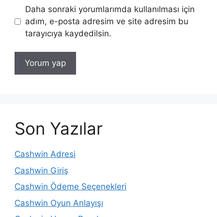
Daha sonraki yorumlarımda kullanılması için
adım, e-posta adresim ve site adresim bu
tarayıcıya kaydedilsin.
Son Yazılar
Cashwin Adresi
Cashwin Giriş
Cashwin Ödeme Seçenekleri
Cashwin Oyun Anlayışı