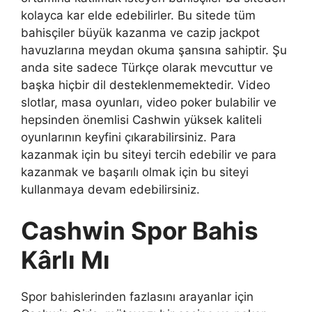
kolayca kar elde edebilirler. Bu sitede tüm
bahisçiler büyük kazanma ve cazip jackpot
havuzlarına meydan okuma şansına sahiptir. Şu
anda site sadece Türkçe olarak mevcuttur ve
başka hiçbir dil desteklenmemektedir. Video
slotlar, masa oyunları, video poker bulabilir ve
hepsinden önemlisi Cashwin yüksek kaliteli
oyunlarının keyfini çıkarabilirsiniz. Para
kazanmak için bu siteyi tercih edebilir ve para
kazanmak ve başarılı olmak için bu siteyi
kullanmaya devam edebilirsiniz.
Cashwin Spor Bahis
Kârlı Mı
Spor bahislerinden fazlasını arayanlar için