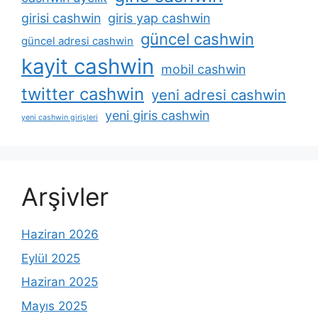
girisi cashwin
giris yap cashwin
güncel cashwin
güncel adresi cashwin
kayit cashwin
mobil cashwin
twitter cashwin
yeni adresi cashwin
yeni giris cashwin
yeni cashwin girişleri
Arşivler
Haziran 2026
Eylül 2025
Haziran 2025
Mayıs 2025