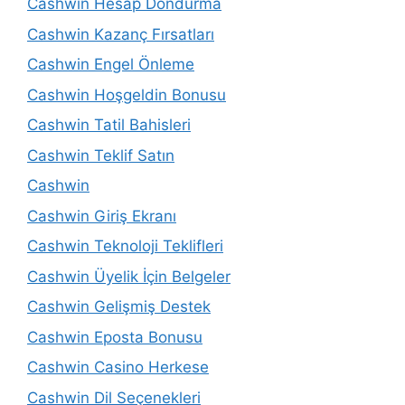
Cashwin Hesap Dondurma
Cashwin Kazanç Fırsatları
Cashwin Engel Önleme
Cashwin Hoşgeldin Bonusu
Cashwin Tatil Bahisleri
Cashwin Teklif Satın
Cashwin
Cashwin Giriş Ekranı
Cashwin Teknoloji Teklifleri
Cashwin Üyelik İçin Belgeler
Cashwin Gelişmiş Destek
Cashwin Eposta Bonusu
Cashwin Casino Herkese
Cashwin Dil Seçenekleri