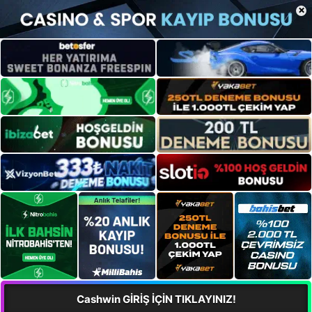
×
Cashwin GİRİŞ İÇİN TIKLAYINIZ!