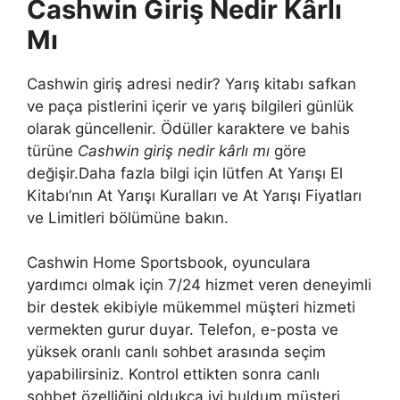
Cashwin Giriş Nedir Kârlı
Mı
Cashwin giriş adresi nedir? Yarış kitabı safkan
ve paça pistlerini içerir ve yarış bilgileri günlük
olarak güncellenir. Ödüller karaktere ve bahis
türüne
Cashwin giriş nedir kârlı mı
göre
değişir.Daha fazla bilgi için lütfen At Yarışı El
Kitabı’nın At Yarışı Kuralları ve At Yarışı Fiyatları
ve Limitleri bölümüne bakın.
Cashwin Home Sportsbook, oyunculara
yardımcı olmak için 7/24 hizmet veren deneyimli
bir destek ekibiyle mükemmel müşteri hizmeti
vermekten gurur duyar. Telefon, e-posta ve
yüksek oranlı canlı sohbet arasında seçim
yapabilirsiniz. Kontrol ettikten sonra canlı
sohbet özelliğini oldukça iyi buldum müşteri