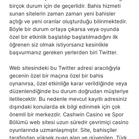
birçok durum için de geçerlidir. Bahis hizmeti
sunan sitelerin zaman zaman yeni bahisler
açtığı ve yeni oranlar oluşturduğu bilinmektedir.
Böyle bir durum ortaya çıkarsa veya oyunda
özel bir etkinlik başlatılıp başlatılmadığını ilk
öğrenen siz olmak istiyorsanız kesinlikle
başvurmanız gereken yerlerden biri Twitter.
Web sitesindeki bu Twitter adresi aracılığıyla
gecenin özel bir maçına özel bir bahis
oynanırsa, özel etkinliğe karar verildiğinde veya
düzenlendiğinde bu durum doğrudan müşteriye
iletilecektir. Bu nedenle mevcut kayıtlı adresiniz
dışındaki konularda ek bilgi edinmek için çok
önemli bir merkezdir. Cashwin Casino ve Spor
Bölümü web sitesi uzun süredir çevrimiçi casino
oyunlarında uzmanlaşmıştır. Site, bahisçiler
tarafından yüksek puan alan ve güvenilen, Türk