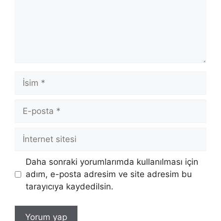
İsim
E-
posta
İnternet
sitesi
Daha sonraki yorumlarımda kullanılması için
adım, e-posta adresim ve site adresim bu
tarayıcıya kaydedilsin.