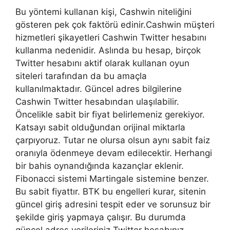
Bu yöntemi kullanan kişi, Cashwin niteliğini
gösteren pek çok faktörü edinir.Cashwin müşteri
hizmetleri şikayetleri Cashwin Twitter hesabını
kullanma nedenidir. Aslında bu hesap, birçok
Twitter hesabını aktif olarak kullanan oyun
siteleri tarafından da bu amaçla
kullanılmaktadır. Güncel adres bilgilerine
Cashwin Twitter hesabından ulaşılabilir.
Öncelikle sabit bir fiyat belirlemeniz gerekiyor.
Katsayı sabit olduğundan orijinal miktarla
çarpıyoruz. Tutar ne olursa olsun aynı sabit faiz
oranıyla ödenmeye devam edilecektir. Herhangi
bir bahis oynandığında kazançlar eklenir.
Fibonacci sistemi Martingale sistemine benzer.
Bu sabit fiyattır. BTK bu engelleri kurar, sitenin
güncel giriş adresini tespit eder ve sorunsuz bir
şekilde giriş yapmaya çalışır. Bu durumda
güncel adres verileriniz Twitter hesabınız