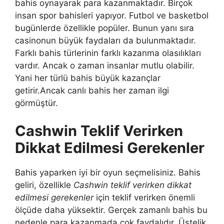
bahis oynayarak para kazanmaktadır. Birçok
insan spor bahisleri yapıyor. Futbol ve basketbol
bugünlerde özellikle popüler. Bunun yanı sıra
casinonun büyük faydaları da bulunmaktadır.
Farklı bahis türlerinin farklı kazanma olasılıkları
vardır. Ancak o zaman insanlar mutlu olabilir.
Yani her türlü bahis büyük kazançlar
getirir.Ancak canlı bahis her zaman ilgi
görmüştür.
Cashwin Teklif Verirken
Dikkat Edilmesi Gerekenler
Bahis yaparken iyi bir oyun seçmelisiniz. Bahis
geliri, özellikle
Cashwin teklif verirken dikkat
edilmesi gerekenler
için teklif verirken önemli
ölçüde daha yüksektir. Gerçek zamanlı bahis bu
nedenle para kazanmada çok faydalıdır. Üstelik