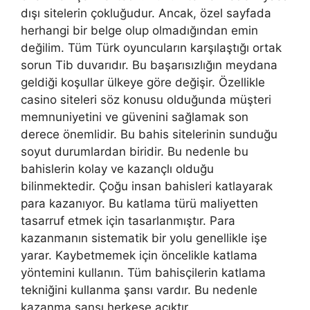
dışı sitelerin çokluğudur. Ancak, özel sayfada
herhangi bir belge olup olmadığından emin
değilim. Tüm Türk oyuncuların karşılaştığı ortak
sorun Tib duvarıdır. Bu başarısızlığın meydana
geldiği koşullar ülkeye göre değişir. Özellikle
casino siteleri söz konusu olduğunda müşteri
memnuniyetini ve güvenini sağlamak son
derece önemlidir. Bu bahis sitelerinin sunduğu
soyut durumlardan biridir. Bu nedenle bu
bahislerin kolay ve kazançlı olduğu
bilinmektedir. Çoğu insan bahisleri katlayarak
para kazanıyor. Bu katlama türü maliyetten
tasarruf etmek için tasarlanmıştır. Para
kazanmanın sistematik bir yolu genellikle işe
yarar. Kaybetmemek için öncelikle katlama
yöntemini kullanın. Tüm bahisçilerin katlama
tekniğini kullanma şansı vardır. Bu nedenle
kazanma şansı herkese açıktır.