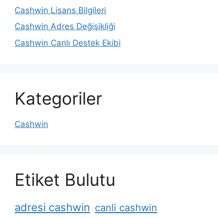
Cashwin Lisans Bilgileri
Cashwin Adres Değişikliği
Cashwin Canlı Destek Ekibi
Kategoriler
Cashwin
Etiket Bulutu
adresi cashwin
canli cashwin