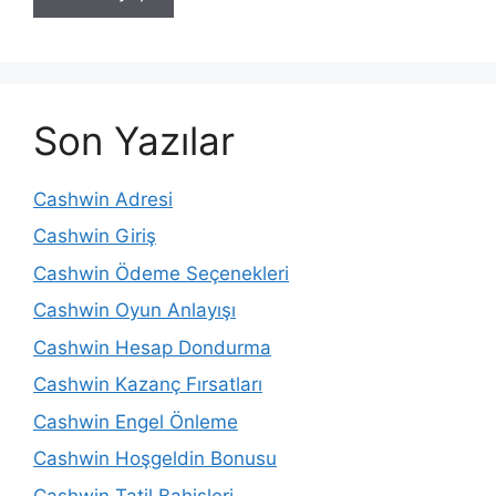
Son Yazılar
Cashwin Adresi
Cashwin Giriş
Cashwin Ödeme Seçenekleri
Cashwin Oyun Anlayışı
Cashwin Hesap Dondurma
Cashwin Kazanç Fırsatları
Cashwin Engel Önleme
Cashwin Hoşgeldin Bonusu
Cashwin Tatil Bahisleri