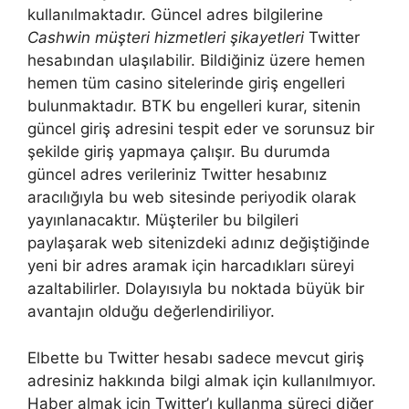
kullanılmaktadır. Güncel adres bilgilerine
Cashwin müşteri hizmetleri şikayetleri
Twitter
hesabından ulaşılabilir. Bildiğiniz üzere hemen
hemen tüm casino sitelerinde giriş engelleri
bulunmaktadır. BTK bu engelleri kurar, sitenin
güncel giriş adresini tespit eder ve sorunsuz bir
şekilde giriş yapmaya çalışır. Bu durumda
güncel adres verileriniz Twitter hesabınız
aracılığıyla bu web sitesinde periyodik olarak
yayınlanacaktır. Müşteriler bu bilgileri
paylaşarak web sitenizdeki adınız değiştiğinde
yeni bir adres aramak için harcadıkları süreyi
azaltabilirler. Dolayısıyla bu noktada büyük bir
avantajın olduğu değerlendiriliyor.
Elbette bu Twitter hesabı sadece mevcut giriş
adresiniz hakkında bilgi almak için kullanılmıyor.
Haber almak için Twitter’ı kullanma süreci diğer