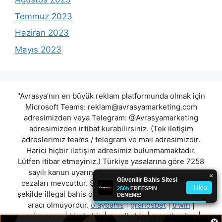
Temmuz 2023
Haziran 2023
Mayıs 2023
"Avrasya'nın en büyük reklam platformunda olmak için
Microsoft Teams:
reklam@avrasyamarketing.com
adresimizden veya Telegram: @Avrasyamarketing
adresimizden irtibat kurabilirsiniz. (Tek iletişim
adreslerimiz teams / telegram ve mail adresimizdir.
Harici hiçbir iletişim adresimiz bulunmamaktadır.
Lütfen itibar etmeyiniz.) Türkiye yasalarına göre 7258
sayılı kanun uyarınca yasa dışı bahis oynamanın
cezaları mevcuttur. Şu an bulunduğunuz site hiç bir
şekilde illegal bahis oyunları oynatmıyor ve oynamaya
aracı olmuyordur.
olaybahis
|
grandsbet
|
trwin
|
casinoprom
|
klasbahis
|
goodbahis
|
marathonbet
|
×