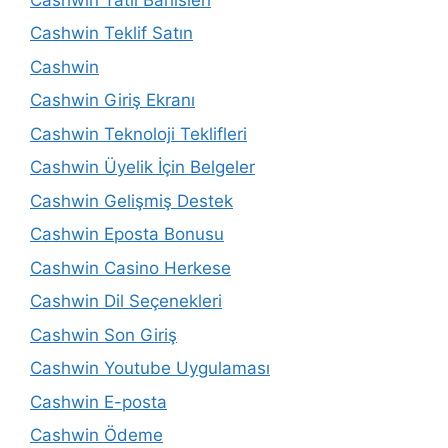
Cashwin Teklif Satın
Cashwin
Cashwin Giriş Ekranı
Cashwin Teknoloji Teklifleri
Cashwin Üyelik İçin Belgeler
Cashwin Gelişmiş Destek
Cashwin Eposta Bonusu
Cashwin Casino Herkese
Cashwin Dil Seçenekleri
Cashwin Son Giriş
Cashwin Youtube Uygulaması
Cashwin E-posta
Cashwin Ödeme