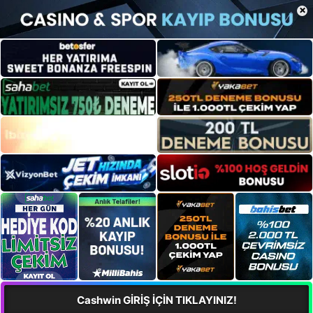
×
Cashwin GİRİŞ İÇİN TIKLAYINIZ!