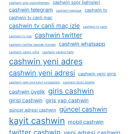
cashwin spor bahisleri
cashwin sms güncellemesi
cashwin telegram
cashwin tv
cashwin topluluk
cashwin tv canli maç
cashwin tv canli maç izle
cashwin tv canlı
cashwin twitter
cashwin tv izle
cashwin whatsapp
cashwin twitter destek hizmeti
cashwin yanlış şifre
cashwin yardım hattı
cashwin yeni adres
cashwin yeni adresi
cashwin yeni giris
cashwin yeni üye kayıt prosedürü
cashwin özgü özellik
giris cashwin
cashwin üyelik
girisi cashwin
giris yap cashwin
güncel cashwin
güncel adresi cashwin
kayit cashwin
mobil cashwin
twitter cashwin
yeni adresi cashwin