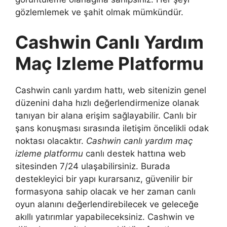
gözlemlemek ve şahit olmak mümkündür.
Cashwin Canlı Yardım
Maç Izleme Platformu
Cashwin canlı yardım hattı, web sitenizin genel
düzenini daha hızlı değerlendirmenize olanak
tanıyan bir alana erişim sağlayabilir. Canlı bir
şans konuşması sırasında iletişim öncelikli odak
noktası olacaktır.
Cashwin canlı yardım maç
izleme platformu
canlı destek hattına web
sitesinden 7/24 ulaşabilirsiniz. Burada
destekleyici bir yapı kurarsanız, güvenilir bir
formasyona sahip olacak ve her zaman canlı
oyun alanını değerlendirebilecek ve geleceğe
akıllı yatırımlar yapabileceksiniz. Cashwin ve