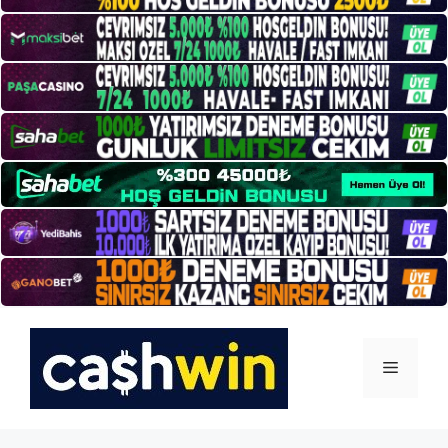
İçeriğe
atla
Menü