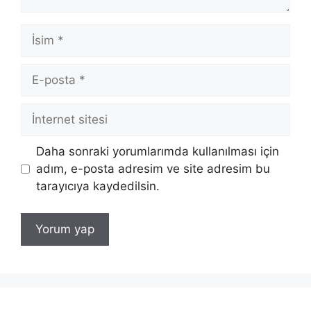
İsim
E-
posta
İnternet
sitesi
Daha sonraki yorumlarımda kullanılması için
adım, e-posta adresim ve site adresim bu
tarayıcıya kaydedilsin.