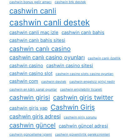
cashwin bonus gelir amacı
cashwin btk destek
cashwin canli
cashwin canli destek
cashwin canli maç izle
cashwin canlı bahis
cashwin canlı bahis sitesi
cashwin canlı casino
cashwin canlı casino oyunları
cashwin canlı özellik
cashwin casino
cashwin casino sitesi
cashwin casino slot
cashwin casino slots casino oyunları
cashwin com
cashwin destek
cashwin engelsiz girişi nedir
cashwin en kârlı sanal oyunlar
cashwin erişilebilir ticareti
cashwin girisi
cashwin giris twitter
Cashwin Giriş
cashwin giris yap
cashwin giriş adresi
cashwin giriş sorunu
cashwin güncel
cashwin güncel adresi
cashwin güncelleme i̇şlemi
cashwin güvenilirlik gereksinimleri