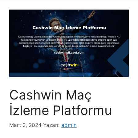
Cashwin Maç
İzleme Platformu
Mart 2, 2024
Yazarı:
admin