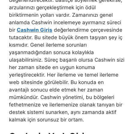
değerlendirecektir. Basitçe söylemek gerekirse,
arzularınızı gerçekleştirmek için ödül
biriktirmenin yolları vardır. Zamanınızı genel
anlamda Cashwin incelemeye ayırmanız süreci
bir
Cashwin Giriş
değerlendirme çerçevesinde
tutacaktır. Bu sitede büyük önem taşıyan şey iç
kısmıdır. Genel ilerleme sorunları
yaşanmadığından sonuca kolaylıkla
ulaşabilirsiniz. Süreç başarılı olursa Cashwin sizi
her zaman sitede en uygun konuma
yerleştirecektir. Her ilerleme ve temel ilerleme
web sitesinde görülebilir. Bu konuda en
avantajlı sonucu elde etmek her zaman
mümkündür. Cashwin yönetimi, bu bölgeleri
fethetmenize ve ilerlemenize olanak tanıyan bir
destek sistemi sunarken, aynı zamanda aktif
kalmak için sorunsuz bir ortam.