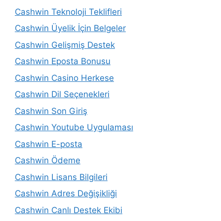
Cashwin Teknoloji Teklifleri
Cashwin Üyelik İçin Belgeler
Cashwin Gelişmiş Destek
Cashwin Eposta Bonusu
Cashwin Casino Herkese
Cashwin Dil Seçenekleri
Cashwin Son Giriş
Cashwin Youtube Uygulaması
Cashwin E-posta
Cashwin Ödeme
Cashwin Lisans Bilgileri
Cashwin Adres Değişikliği
Cashwin Canlı Destek Ekibi