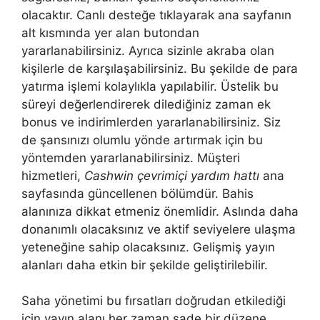
olacaktır. Canlı desteğe tıklayarak ana sayfanın
alt kısmında yer alan butondan
yararlanabilirsiniz. Ayrıca sizinle akraba olan
kişilerle de karşılaşabilirsiniz. Bu şekilde de para
yatırma işlemi kolaylıkla yapılabilir. Üstelik bu
süreyi değerlendirerek dilediğiniz zaman ek
bonus ve indirimlerden yararlanabilirsiniz. Siz
de şansınızı olumlu yönde artırmak için bu
yöntemden yararlanabilirsiniz. Müşteri
hizmetleri,
Cashwin çevrimiçi yardım hattı
ana
sayfasında güncellenen bölümdür. Bahis
alanınıza dikkat etmeniz önemlidir. Aslında daha
donanımlı olacaksınız ve aktif seviyelere ulaşma
yeteneğine sahip olacaksınız. Gelişmiş yayın
alanları daha etkin bir şekilde geliştirilebilir.
Saha yönetimi bu fırsatları doğrudan etkilediği
için yayın alanı her zaman sade bir düzene