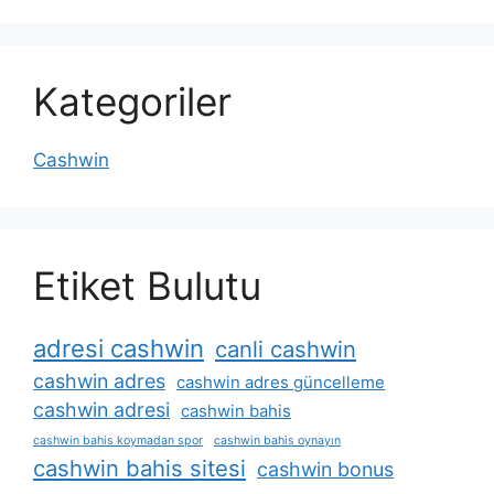
Kategoriler
Cashwin
Etiket Bulutu
adresi cashwin
canli cashwin
cashwin adres
cashwin adres güncelleme
cashwin adresi
cashwin bahis
cashwin bahis koymadan spor
cashwin bahis oynayın
cashwin bahis sitesi
cashwin bonus