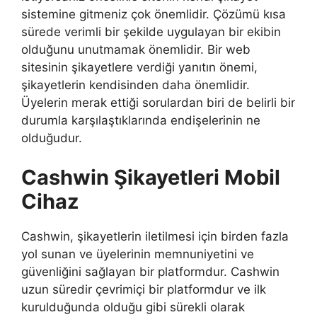
sistemine gitmeniz çok önemlidir. Çözümü kısa
sürede verimli bir şekilde uygulayan bir ekibin
olduğunu unutmamak önemlidir. Bir web
sitesinin şikayetlere verdiği yanıtın önemi,
şikayetlerin kendisinden daha önemlidir.
Üyelerin merak ettiği sorulardan biri de belirli bir
durumla karşılaştıklarında endişelerinin ne
olduğudur.
Cashwin Şikayetleri Mobil
Cihaz
Cashwin, şikayetlerin iletilmesi için birden fazla
yol sunan ve üyelerinin memnuniyetini ve
güvenliğini sağlayan bir platformdur. Cashwin
uzun süredir çevrimiçi bir platformdur ve ilk
kurulduğunda olduğu gibi sürekli olarak