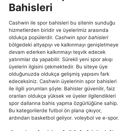
Bahisleri
Cashwin ile spor bahisleri bu sitenin sunduğu
hizmetlerden biridir ve üyelerimiz arasında
oldukça popülerdir.
Cashwin spor bahisleri
bölgedeki altyapıyı ve kalkınmayı genişletmeye
devam ederken kalkınmayı teşvik edecek
yatırımlar da yapabilir. Sürekli yeni spor akışı
üyelerin ilgisini çekmektedir. Bu siteye üye
olduğunuzda oldukça gelişmiş yapısını fark
edeceksiniz. Cashwin üyelerinin spor bahisleri
ile ilgili yorumları şöyle: Bahisler güvenilir, faiz
oranları oldukça yüksek ve üyeler ilgilendikleri
spor dallarına bahis yapma özgürlüğüne sahip.
Bu kategorilerde futbol ön plana çıkıyor,
ardından basketbol geliyor. voleybol ve e-spor.