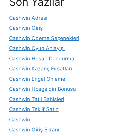
Son Yazılar
Cashwin Adresi
Cashwin Giriş
Cashwin Ödeme Seçenekleri
Cashwin Oyun Anlayışı
Cashwin Hesap Dondurma
Cashwin Kazanç Fırsatları
Cashwin Engel Önleme
Cashwin Hoşgeldin Bonusu
Cashwin Tatil Bahisleri
Cashwin Teklif Satın
Cashwin
Cashwin Giriş Ekranı