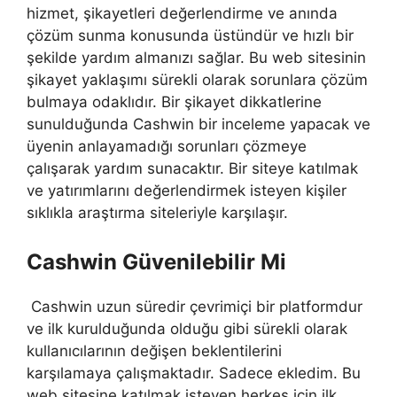
hizmet, şikayetleri değerlendirme ve anında
çözüm sunma konusunda üstündür ve hızlı bir
şekilde yardım almanızı sağlar. Bu web sitesinin
şikayet yaklaşımı sürekli olarak sorunlara çözüm
bulmaya odaklıdır. Bir şikayet dikkatlerine
sunulduğunda Cashwin bir inceleme yapacak ve
üyenin anlayamadığı sorunları çözmeye
çalışarak yardım sunacaktır. Bir siteye katılmak
ve yatırımlarını değerlendirmek isteyen kişiler
sıklıkla araştırma siteleriyle karşılaşır.
Cashwin Güvenilebilir Mi
Cashwin uzun süredir çevrimiçi bir platformdur
ve ilk kurulduğunda olduğu gibi sürekli olarak
kullanıcılarının değişen beklentilerini
karşılamaya çalışmaktadır. Sadece ekledim. Bu
web sitesine katılmak isteyen herkes için ilk