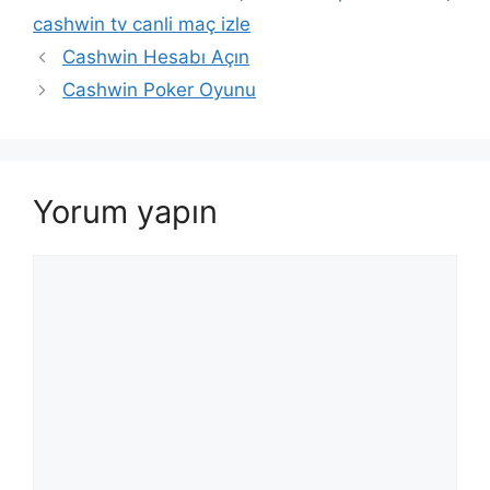
cashwin tv canli maç izle
Cashwin Hesabı Açın
Cashwin Poker Oyunu
Yorum yapın
Yorum