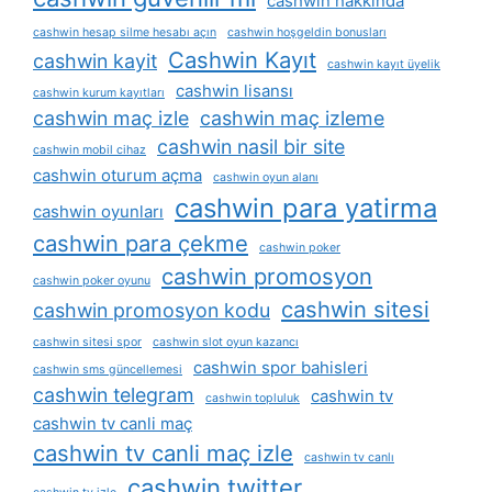
cashwin hakkında
cashwin hesap silme hesabı açın
cashwin hoşgeldin bonusları
Cashwin Kayıt
cashwin kayit
cashwin kayıt üyelik
cashwin lisansı
cashwin kurum kayıtları
cashwin maç izle
cashwin maç izleme
cashwin nasil bir site
cashwin mobil cihaz
cashwin oturum açma
cashwin oyun alanı
cashwin para yatirma
cashwin oyunları
cashwin para çekme
cashwin poker
cashwin promosyon
cashwin poker oyunu
cashwin sitesi
cashwin promosyon kodu
cashwin sitesi spor
cashwin slot oyun kazancı
cashwin spor bahisleri
cashwin sms güncellemesi
cashwin telegram
cashwin tv
cashwin topluluk
cashwin tv canli maç
cashwin tv canli maç izle
cashwin tv canlı
cashwin twitter