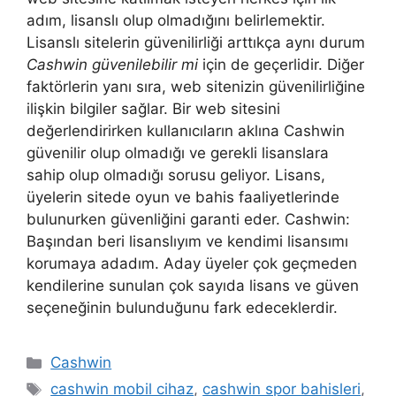
adım, lisanslı olup olmadığını belirlemektir.
Lisanslı sitelerin güvenilirliği arttıkça aynı durum
Cashwin güvenilebilir mi
için de geçerlidir. Diğer
faktörlerin yanı sıra, web sitenizin güvenilirliğine
ilişkin bilgiler sağlar. Bir web sitesini
değerlendirirken kullanıcıların aklına Cashwin
güvenilir olup olmadığı ve gerekli lisanslara
sahip olup olmadığı sorusu geliyor. Lisans,
üyelerin sitede oyun ve bahis faaliyetlerinde
bulunurken güvenliğini garanti eder. Cashwin:
Başından beri lisanslıyım ve kendimi lisansımı
korumaya adadım. Aday üyeler çok geçmeden
kendilerine sunulan çok sayıda lisans ve güven
seçeneğinin bulunduğunu fark edeceklerdir.
Kategoriler
Cashwin
Etiketler
cashwin mobil cihaz
,
cashwin spor bahisleri
,