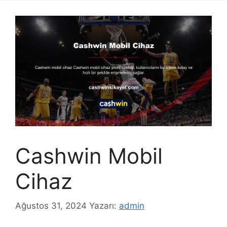
Cashwin Mobil
Cihaz
Ağustos 31, 2024
Yazarı:
admin