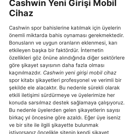
Cashwin Yeni Girişi Mobil
Cihaz
Cashwin spor bahislerine katılmak için üyelerin
önemli miktarda bahis oynaması gerekmektedir.
Bonusların ve uygun oranların eklenmesi, karı
etkileyen başka bir faktördür. İnternetin
özellikleri göz önüne alındığında diğer sektörlere
göre şikayet sayısının daha fazla olması
kaçınılmazdır.
Cashwin yeni girişi mobil cihaz
spor kitabı şikayetleri profesyonel ve verimli bir
şekilde ele alacaktır. Bu nedenle sürekli olarak
etkili iletişimi sürdürmeye ve üyelerimize her
konuda sarsılmaz destek sağlamaya çalışıyoruz.
Bu nedenle üyelerden gelen şikayetlerin sayısı
birkaç yıl öncesine göre azaldı. Eğer üye iseniz
ve bir site ile ilgili şikayette bulunmak
istiyorsanız öncelikle sitenin kendi şikayet