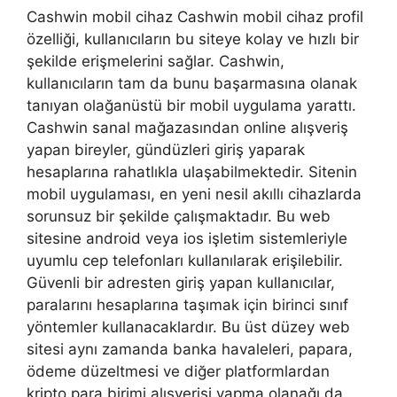
Cashwin mobil cihaz Cashwin mobil cihaz profil
özelliği, kullanıcıların bu siteye kolay ve hızlı bir
şekilde erişmelerini sağlar. Cashwin,
kullanıcıların tam da bunu başarmasına olanak
tanıyan olağanüstü bir mobil uygulama yarattı.
Cashwin sanal mağazasından online alışveriş
yapan bireyler, gündüzleri giriş yaparak
hesaplarına rahatlıkla ulaşabilmektedir. Sitenin
mobil uygulaması, en yeni nesil akıllı cihazlarda
sorunsuz bir şekilde çalışmaktadır. Bu web
sitesine android veya ios işletim sistemleriyle
uyumlu cep telefonları kullanılarak erişilebilir.
Güvenli bir adresten giriş yapan kullanıcılar,
paralarını hesaplarına taşımak için birinci sınıf
yöntemler kullanacaklardır. Bu üst düzey web
sitesi aynı zamanda banka havaleleri, papara,
ödeme düzeltmesi ve diğer platformlardan
kripto para birimi alışverişi yapma olanağı da