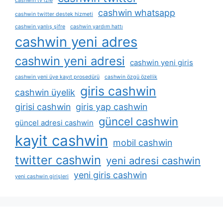
cashwin tv izle
cashwin whatsapp
cashwin twitter destek hizmeti
cashwin yanlış şifre
cashwin yardım hattı
cashwin yeni adres
cashwin yeni adresi
cashwin yeni giris
cashwin yeni üye kayıt prosedürü
cashwin özgü özellik
giris cashwin
cashwin üyelik
girisi cashwin
giris yap cashwin
güncel cashwin
güncel adresi cashwin
kayit cashwin
mobil cashwin
twitter cashwin
yeni adresi cashwin
yeni giris cashwin
yeni cashwin girişleri