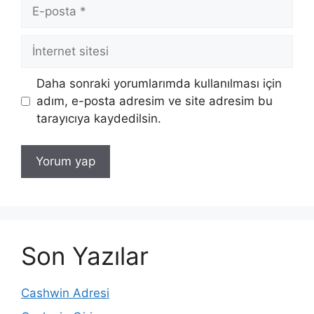
E-
posta
İnternet
sitesi
Daha sonraki yorumlarımda kullanılması için
adım, e-posta adresim ve site adresim bu
tarayıcıya kaydedilsin.
Son Yazılar
Cashwin Adresi