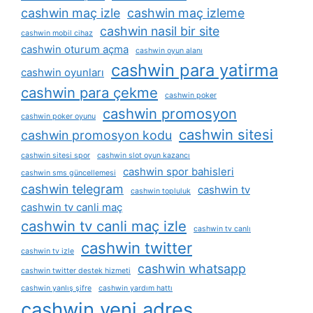
cashwin maç izle
cashwin maç izleme
cashwin nasil bir site
cashwin mobil cihaz
cashwin oturum açma
cashwin oyun alanı
cashwin para yatirma
cashwin oyunları
cashwin para çekme
cashwin poker
cashwin promosyon
cashwin poker oyunu
cashwin sitesi
cashwin promosyon kodu
cashwin sitesi spor
cashwin slot oyun kazancı
cashwin spor bahisleri
cashwin sms güncellemesi
cashwin telegram
cashwin tv
cashwin topluluk
cashwin tv canli maç
cashwin tv canli maç izle
cashwin tv canlı
cashwin twitter
cashwin tv izle
cashwin whatsapp
cashwin twitter destek hizmeti
cashwin yanlış şifre
cashwin yardım hattı
cashwin yeni adres