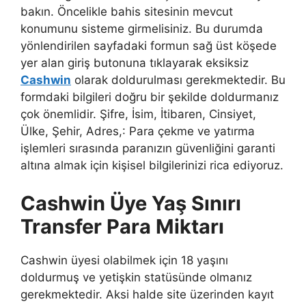
bakın. Öncelikle bahis sitesinin mevcut
konumunu sisteme girmelisiniz. Bu durumda
yönlendirilen sayfadaki formun sağ üst köşede
yer alan giriş butonuna tıklayarak eksiksiz
Cashwin
olarak doldurulması gerekmektedir. Bu
formdaki bilgileri doğru bir şekilde doldurmanız
çok önemlidir. Şifre, İsim, İtibaren, Cinsiyet,
Ülke, Şehir, Adres,: Para çekme ve yatırma
işlemleri sırasında paranızın güvenliğini garanti
altına almak için kişisel bilgilerinizi rica ediyoruz.
Cashwin Üye Yaş Sınırı
Transfer Para Miktarı
Cashwin üyesi olabilmek için 18 yaşını
doldurmuş ve yetişkin statüsünde olmanız
gerekmektedir. Aksi halde site üzerinden kayıt