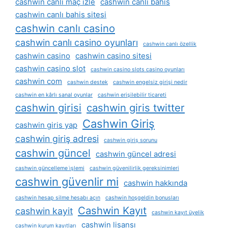
cashwin canli maç izle
cashwin canlı bahis
cashwin canlı bahis sitesi
cashwin canlı casino
cashwin canlı casino oyunları
cashwin canlı özellik
cashwin casino
cashwin casino sitesi
cashwin casino slot
cashwin casino slots casino oyunları
cashwin com
cashwin destek
cashwin engelsiz girişi nedir
cashwin en kârlı sanal oyunlar
cashwin erişilebilir ticareti
cashwin girisi
cashwin giris twitter
Cashwin Giriş
cashwin giris yap
cashwin giriş adresi
cashwin giriş sorunu
cashwin güncel
cashwin güncel adresi
cashwin güncelleme i̇şlemi
cashwin güvenilirlik gereksinimleri
cashwin güvenlir mi
cashwin hakkında
cashwin hesap silme hesabı açın
cashwin hoşgeldin bonusları
Cashwin Kayıt
cashwin kayit
cashwin kayıt üyelik
cashwin lisansı
cashwin kurum kayıtları