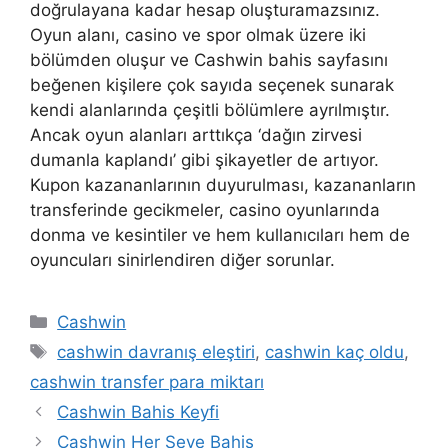
doğrulayana kadar hesap oluşturamazsınız.
Oyun alanı, casino ve spor olmak üzere iki
bölümden oluşur ve Cashwin bahis sayfasını
beğenen kişilere çok sayıda seçenek sunarak
kendi alanlarında çeşitli bölümlere ayrılmıştır.
Ancak oyun alanları arttıkça ‘dağın zirvesi
dumanla kaplandı’ gibi şikayetler de artıyor.
Kupon kazananlarının duyurulması, kazananların
transferinde gecikmeler, casino oyunlarında
donma ve kesintiler ve hem kullanıcıları hem de
oyuncuları sinirlendiren diğer sorunlar.
Kategoriler
Cashwin
Etiketler
cashwin davranış eleştiri
,
cashwin kaç oldu
,
cashwin transfer para miktarı
Cashwin Bahis Keyfi
Cashwin Her Şeye Bahis