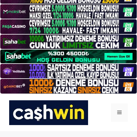
İçeriğe
atla
Menü