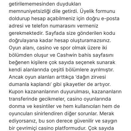
getirilememesinden duydukları
memnuniyetsizliği dile getirdi. Üyelik formunu
doldurup hesap açabilmeniz için doğru e-posta
adresi ve telefon numarasını vermeniz
gerekmektedir. Sayfada size gönderilen kodu
doğrulayana kadar hesap oluşturamazsınız.
Oyun alanı, casino ve spor olmak üzere iki
bölümden oluşur ve Cashwin bahis sayfasını
beğenen kişilere çok sayıda seçenek sunarak
kendi alanlarında çeşitli bölümlere ayrılmıştır.
Ancak oyun alanları arttıkça ‘dağın zirvesi
dumanla kaplandı’ gibi şikayetler de artıyor.
Kupon kazananlarının duyurulması, kazananların
transferinde gecikmeler, casino oyunlarında
donma ve kesintiler ve hem kullanıcıları hem de
oyuncuları sinirlendiren diğer sorunlar. Merak
ediyorsanız, bu son derece güvenilir ve saygın
bir çevrimiçi casino platformudur. Çok sayıda