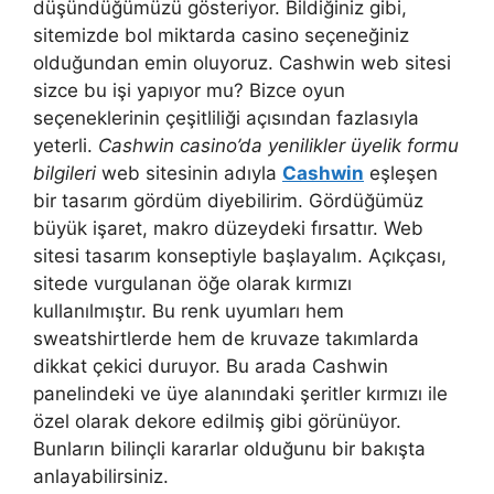
düşündüğümüzü gösteriyor. Bildiğiniz gibi,
sitemizde bol miktarda casino seçeneğiniz
olduğundan emin oluyoruz. Cashwin web sitesi
sizce bu işi yapıyor mu? Bizce oyun
seçeneklerinin çeşitliliği açısından fazlasıyla
yeterli.
Cashwin casino’da yenilikler üyelik formu
bilgileri
web sitesinin adıyla
Cashwin
eşleşen
bir tasarım gördüm diyebilirim. Gördüğümüz
büyük işaret, makro düzeydeki fırsattır. Web
sitesi tasarım konseptiyle başlayalım. Açıkçası,
sitede vurgulanan öğe olarak kırmızı
kullanılmıştır. Bu renk uyumları hem
sweatshirtlerde hem de kruvaze takımlarda
dikkat çekici duruyor. Bu arada Cashwin
panelindeki ve üye alanındaki şeritler kırmızı ile
özel olarak dekore edilmiş gibi görünüyor.
Bunların bilinçli kararlar olduğunu bir bakışta
anlayabilirsiniz.