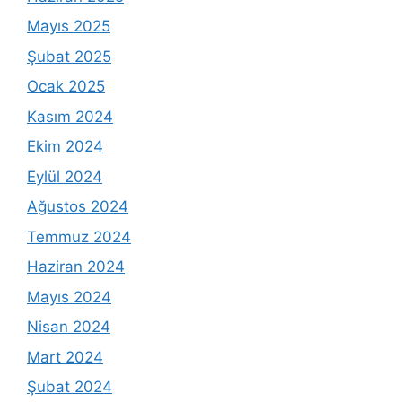
Mayıs 2025
Şubat 2025
Ocak 2025
Kasım 2024
Ekim 2024
Eylül 2024
Ağustos 2024
Temmuz 2024
Haziran 2024
Mayıs 2024
Nisan 2024
Mart 2024
Şubat 2024