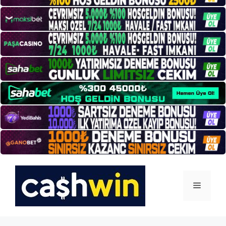
İçeriğe
atla
Menü