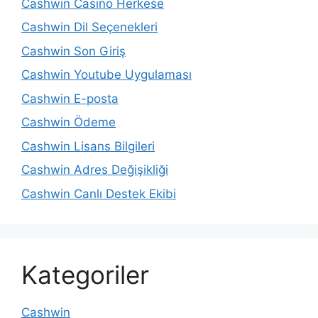
Cashwin Casino Herkese
Cashwin Dil Seçenekleri
Cashwin Son Giriş
Cashwin Youtube Uygulaması
Cashwin E-posta
Cashwin Ödeme
Cashwin Lisans Bilgileri
Cashwin Adres Değişikliği
Cashwin Canlı Destek Ekibi
Kategoriler
Cashwin