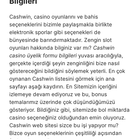
Bilgileri
Cashwin, casino oyunlarını ve bahis
seçeneklerini bizimle paylaşmakla birlikte
elektronik sporlar gibi seçenekleri de
bünyesinde barındırmaktadır. Zengin slot
oyunları hakkında bilginiz var mı?
Cashwin
casino üyelik formu bilgileri
yuvası aracılığıyla,
gerçekte içerdiği şeyin zenginliğini bize nasıl
göstereceğini bildiğini söylemek yeterli. En çok
oynanan Cashwin listesini görmek için ana
sayfayı aşağı kaydırın. En Sitemizin içeriğini
izlemeye devam ediyoruz ve bu, bonus
temalarımız üzerinde çok düşündüğümüzü
gösteriyor. Bildiğiniz gibi, sitemizde bol miktarda
casino seçeneğiniz olduğundan emin oluyoruz.
Cashwin web sitesi sizce bu işi yapıyor mu?
Bizce oyun seçeneklerinin çeşitliliği açısından