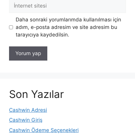
İnternet
sitesi
Daha sonraki yorumlarımda kullanılması için
adım, e-posta adresim ve site adresim bu
tarayıcıya kaydedilsin.
Son Yazılar
Cashwin Adresi
Cashwin Giriş
Cashwin Ödeme Seçenekleri