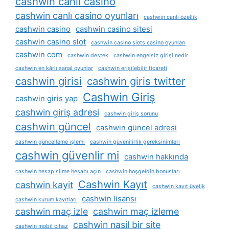
cashwin canlı casino
cashwin canlı casino oyunları
cashwin canlı özellik
cashwin casino
cashwin casino sitesi
cashwin casino slot
cashwin casino slots casino oyunları
cashwin com
cashwin destek
cashwin engelsiz girişi nedir
cashwin en kârlı sanal oyunlar
cashwin erişilebilir ticareti
cashwin girisi
cashwin giris twitter
Cashwin Giriş
cashwin giris yap
cashwin giriş adresi
cashwin giriş sorunu
cashwin güncel
cashwin güncel adresi
cashwin güncelleme i̇şlemi
cashwin güvenilirlik gereksinimleri
cashwin güvenlir mi
cashwin hakkında
cashwin hesap silme hesabı açın
cashwin hoşgeldin bonusları
Cashwin Kayıt
cashwin kayit
cashwin kayıt üyelik
cashwin lisansı
cashwin kurum kayıtları
cashwin maç izle
cashwin maç izleme
cashwin nasil bir site
cashwin mobil cihaz