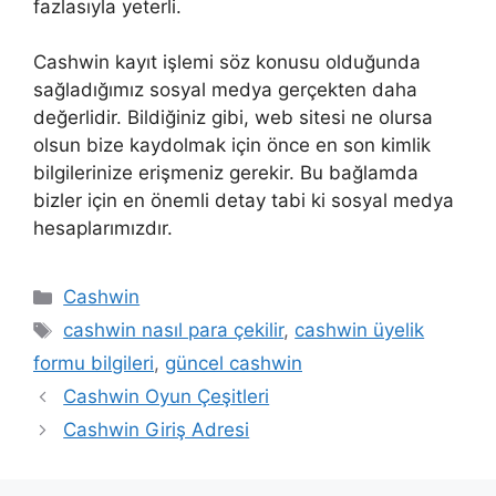
fazlasıyla yeterli.
Cashwin kayıt işlemi söz konusu olduğunda
sağladığımız sosyal medya gerçekten daha
değerlidir. Bildiğiniz gibi, web sitesi ne olursa
olsun bize kaydolmak için önce en son kimlik
bilgilerinize erişmeniz gerekir. Bu bağlamda
bizler için en önemli detay tabi ki sosyal medya
hesaplarımızdır.
Kategoriler
Cashwin
Etiketler
cashwin nasıl para çekilir
,
cashwin üyelik
formu bilgileri
,
güncel cashwin
Cashwin Oyun Çeşitleri
Cashwin Giriş Adresi