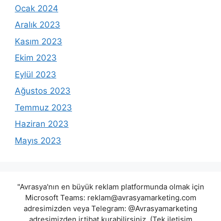
Ocak 2024
Aralık 2023
Kasım 2023
Ekim 2023
Eylül 2023
Ağustos 2023
Temmuz 2023
Haziran 2023
Mayıs 2023
"Avrasya'nın en büyük reklam platformunda olmak için
Microsoft Teams:
reklam@avrasyamarketing.com
adresimizden veya Telegram: @Avrasyamarketing
adresimizden irtibat kurabilirsiniz. (Tek iletişim