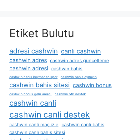
Etiket Bulutu
adresi cashwin
canli cashwin
cashwin adres
cashwin adres güncelleme
cashwin adresi
cashwin bahis
cashwin bahis koymadan spor
cashwin bahis oynayın
cashwin bahis sitesi
cashwin bonus
cashwin bonus gelir amacı
cashwin btk destek
cashwin canli
cashwin canli destek
cashwin canli maç izle
cashwin canlı bahis
cashwin canlı bahis sitesi