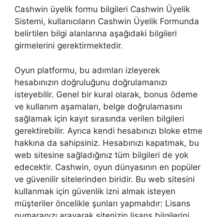
Cashwin üyelik formu bilgileri Cashwin Üyelik
Sistemi, kullanıcıların Cashwin Üyelik Formunda
belirtilen bilgi alanlarına aşağıdaki bilgileri
girmelerini gerektirmektedir.
Oyun platformu, bu adımları izleyerek
hesabınızın doğruluğunu doğrulamanızı
isteyebilir. Genel bir kural olarak, bonus ödeme
ve kullanım aşamaları, belge doğrulamasını
sağlamak için kayıt sırasında verilen bilgileri
gerektirebilir. Ayrıca kendi hesabınızı bloke etme
hakkına da sahipsiniz. Hesabınızı kapatmak, bu
web sitesine sağladığınız tüm bilgileri de yok
edecektir. Cashwin, oyun dünyasının en popüler
ve güvenilir sitelerinden biridir. Bu web sitesini
kullanmak için güvenlik izni almak isteyen
müşteriler öncelikle şunları yapmalıdır: Lisans
numaranızı arayarak sitenizin lisans bilgilerini