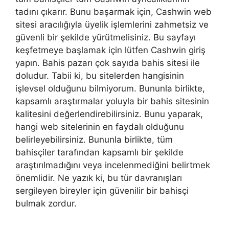
tadını çıkarır. Bunu başarmak için, Cashwin web
sitesi aracılığıyla üyelik işlemlerini zahmetsiz ve
güvenli bir şekilde yürütmelisiniz. Bu sayfayı
keşfetmeye başlamak için lütfen Cashwin giriş
yapın. Bahis pazarı çok sayıda bahis sitesi ile
doludur. Tabii ki, bu sitelerden hangisinin
işlevsel olduğunu bilmiyorum. Bununla birlikte,
kapsamlı araştırmalar yoluyla bir bahis sitesinin
kalitesini değerlendirebilirsiniz. Bunu yaparak,
hangi web sitelerinin en faydalı olduğunu
belirleyebilirsiniz. Bununla birlikte, tüm
bahisçiler tarafından kapsamlı bir şekilde
araştırılmadığını veya incelenmediğini belirtmek
önemlidir. Ne yazık ki, bu tür davranışları
sergileyen bireyler için güvenilir bir bahisçi
bulmak zordur.