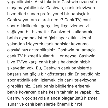
yapabilirsiniz. Aksi takdirde Cashwin uzun süre
ulaşamayabilirsiniz. Cashwin, canlı televizyon
hizmetleri sunan profesyonel bir bahisçidir.
Canlı yayın tam olarak nedir? Canlı TV, canlı
spor etkinliklerini gerçekleştikçe izlemenizi
sağlayan bir hizmettir. Bu hizmeti kullanarak,
bahis oynamak istediğiniz spor etkinliklerini
yakından izleyerek canlı bahisler kazanma
olasılığınızı artırabilirsiniz. Cashwin bu amaçla
canlı TV hizmeti kullandı. Her neyse, Cashwin
Live TV’ye karşı canlı bahis hakkında hiçbir
şikayetim yok. Bu, Cashwin canlı bahislerde
başarısının güçlü bir göstergesidir. En sevdiğiniz
spor etkinliklerini izlemek için canlı televizyona
girebilirsiniz. Canlı bahis bilgilerine erişerek,
bahis koyarken daha kesin tahminler yapabiliriz.
Cashwin çok sayıda alanda olağanüstü hizmet
sunar ve canlı bahislerde önemli bir rol