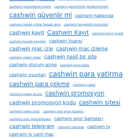
cashwin güncelleme i̇şlemi
cashwin güvenilirlik gereksinimleri
cashwin güvenlir mi
cashwin hakkında
cashwin hesap silme hesabı açın
cashwin hoşgeldin bonusları
Cashwin Kayıt
cashwin kayit
cashwin kayıt üyelik
cashwin lisansı
cashwin kurum kayıtları
cashwin maç izle
cashwin maç izleme
cashwin nasil bir site
cashwin mobil cihaz
cashwin oturum açma
cashwin oyun alanı
cashwin para yatirma
cashwin oyunları
cashwin para çekme
cashwin poker
cashwin promosyon
cashwin poker oyunu
cashwin sitesi
cashwin promosyon kodu
cashwin sitesi spor
cashwin slot oyun kazancı
cashwin spor bahisleri
cashwin sms güncellemesi
cashwin telegram
cashwin tv
cashwin topluluk
cashwin tv canli maç