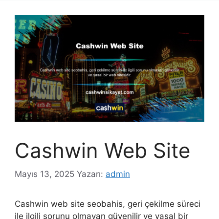
Cashwin Web Site
Mayıs 13, 2025
Yazarı:
admin
Cashwin web site seobahis, geri çekilme süreci
ile ilgili sorunu olmayan güvenilir ve yasal bir