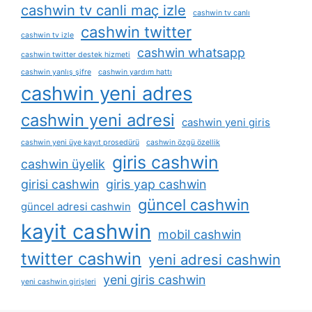
cashwin tv canli maç izle
cashwin tv canlı
cashwin twitter
cashwin tv izle
cashwin whatsapp
cashwin twitter destek hizmeti
cashwin yanlış şifre
cashwin yardım hattı
cashwin yeni adres
cashwin yeni adresi
cashwin yeni giris
cashwin yeni üye kayıt prosedürü
cashwin özgü özellik
giris cashwin
cashwin üyelik
girisi cashwin
giris yap cashwin
güncel cashwin
güncel adresi cashwin
kayit cashwin
mobil cashwin
twitter cashwin
yeni adresi cashwin
yeni giris cashwin
yeni cashwin girişleri