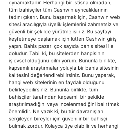
oynamaktadır. Herhangi bir istisna olmadan,
tüm bahisçiler tüm Cashwin ayrıcalıklarının
tadını çıkarır. Bunu başarmak için, Cashwin web
sitesi aracılığıyla üyelik işlemlerini zahmetsiz ve
güvenli bir şekilde yürütmelisiniz. Bu sayfayı
keşfetmeye başlamak için lütfen Cashwin giriş
yapın. Bahis pazarı çok sayıda bahis sitesi ile
doludur. Tabii ki, bu sitelerden hangisinin
işlevsel olduğunu bilmiyorum. Bununla birlikte,
kapsamlı araştırmalar yoluyla bir bahis sitesinin
kalitesini değerlendirebilirsiniz. Bunu yaparak,
hangi web sitelerinin en faydalı olduğunu
belirleyebilirsiniz. Bununla birlikte, tüm
bahisçiler tarafından kapsamlı bir şekilde
araştırılmadığını veya incelenmediğini belirtmek
önemlidir. Ne yazık ki, bu tür davranışları
sergileyen bireyler için güvenilir bir bahisçi
bulmak zordur. Kolayca üye olabilir ve herhangi