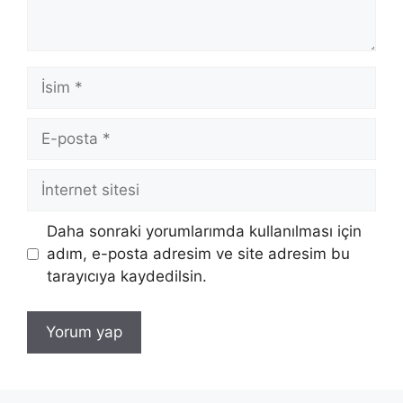
İsim
E-
posta
İnternet
sitesi
Daha sonraki yorumlarımda kullanılması için
adım, e-posta adresim ve site adresim bu
tarayıcıya kaydedilsin.