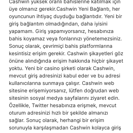
Cashwin yüksek oranlı bahislerine katılmak için
üye olmanız gerekir.Cashwin Yeni Bağlantı, her
oyuncunun ihtiyaç duyduğu bağlantıdır. Yeni bir
giriş bağlantım olmadığından, daha iyisini
yapamam. Giriş yapamıyorsanız, hesabınıza
bahis koyamaz veya fonlarınızı yönetemezsiniz.
Sonuç olarak, çevrimiçi bahis platformlarına
kesintisiz erişim gerekir. Cashwin şikayetleri göz
önüne alındığında erişim hakkında hiçbir şikayet
yoktu. Yeni bir casino şirketi olarak Cashwin,
mevcut giriş adresinizi kabul eder ve bu adresi
kullanıcılarına sunmaya çalışır. Cashwin web
sitesine erişemiyorsanız, lütfen doğrudan web
sitesinin sosyal medya sayfalarını ziyaret edin.
Özellikle, Twitter hesabınıza erişmek, mevcut
oturum adresinizi hızlı bir şekilde almanızı
sağlar. Sonuç olarak, herhangi bir erişim
sorunuyla karşılaşmadan Cashwin kolayca giriş