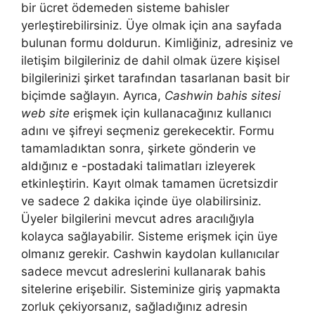
bir ücret ödemeden sisteme bahisler
yerleştirebilirsiniz. Üye olmak için ana sayfada
bulunan formu doldurun. Kimliğiniz, adresiniz ve
iletişim bilgileriniz de dahil olmak üzere kişisel
bilgilerinizi şirket tarafından tasarlanan basit bir
biçimde sağlayın. Ayrıca,
Cashwin bahis sitesi
web site
erişmek için kullanacağınız kullanıcı
adını ve şifreyi seçmeniz gerekecektir. Formu
tamamladıktan sonra, şirkete gönderin ve
aldığınız e -postadaki talimatları izleyerek
etkinleştirin. Kayıt olmak tamamen ücretsizdir
ve sadece 2 dakika içinde üye olabilirsiniz.
Üyeler bilgilerini mevcut adres aracılığıyla
kolayca sağlayabilir. Sisteme erişmek için üye
olmanız gerekir. Cashwin kaydolan kullanıcılar
sadece mevcut adreslerini kullanarak bahis
sitelerine erişebilir. Sisteminize giriş yapmakta
zorluk çekiyorsanız, sağladığınız adresin