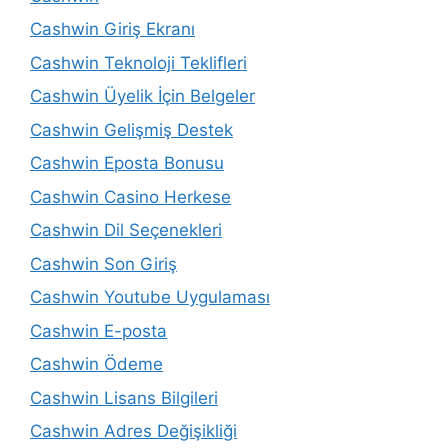
Cashwin Giriş Ekranı
Cashwin Teknoloji Teklifleri
Cashwin Üyelik İçin Belgeler
Cashwin Gelişmiş Destek
Cashwin Eposta Bonusu
Cashwin Casino Herkese
Cashwin Dil Seçenekleri
Cashwin Son Giriş
Cashwin Youtube Uygulaması
Cashwin E-posta
Cashwin Ödeme
Cashwin Lisans Bilgileri
Cashwin Adres Değişikliği