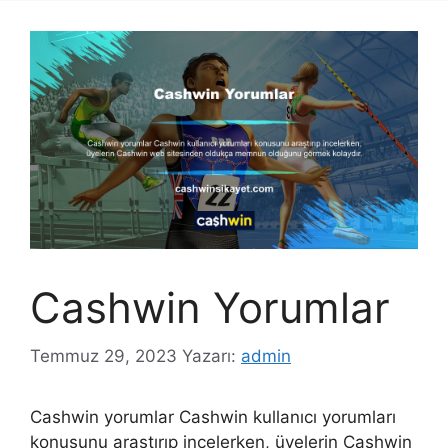
Cashwin Yorumlar
Temmuz 29, 2023
Yazarı:
admin
Cashwin yorumlar Cashwin kullanıcı yorumları
konusunu araştırıp incelerken, üyelerin Cashwin