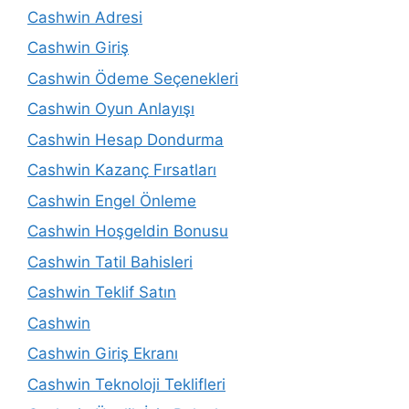
Cashwin Adresi
Cashwin Giriş
Cashwin Ödeme Seçenekleri
Cashwin Oyun Anlayışı
Cashwin Hesap Dondurma
Cashwin Kazanç Fırsatları
Cashwin Engel Önleme
Cashwin Hoşgeldin Bonusu
Cashwin Tatil Bahisleri
Cashwin Teklif Satın
Cashwin
Cashwin Giriş Ekranı
Cashwin Teknoloji Teklifleri