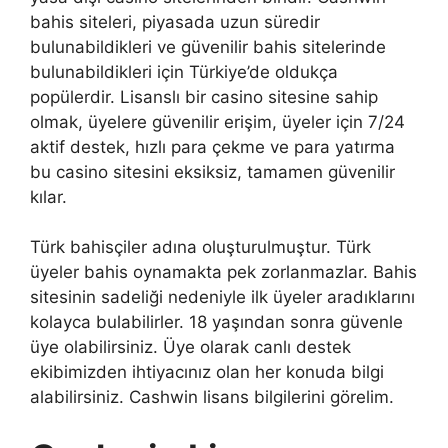
bahis siteleri, piyasada uzun süredir
bulunabildikleri ve güvenilir bahis sitelerinde
bulunabildikleri için Türkiye’de oldukça
popülerdir. Lisanslı bir casino sitesine sahip
olmak, üyelere güvenilir erişim, üyeler için 7/24
aktif destek, hızlı para çekme ve para yatırma
bu casino sitesini eksiksiz, tamamen güvenilir
kılar.
Türk bahisçiler adına oluşturulmuştur. Türk
üyeler bahis oynamakta pek zorlanmazlar. Bahis
sitesinin sadeliği nedeniyle ilk üyeler aradıklarını
kolayca bulabilirler. 18 yaşından sonra güvenle
üye olabilirsiniz. Üye olarak canlı destek
ekibimizden ihtiyacınız olan her konuda bilgi
alabilirsiniz. Cashwin lisans bilgilerini görelim.