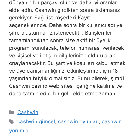
dünyanın bir parçası olun ve daha iyi oranlar
elde edin. Cashwin girdikten sonra tıklamanız
gerekiyor. Sağ üst köşedeki Kayıt
seçeneklerinde. Daha sonra bir kullanıcı adı ve
şifre oluşturmanız istenecektir. Bu işlemler
tamamlandıktan sonra size aktif bir üyelik
programı sunulacak, telefon numarası verilecek
ve kişisel ve iletişim bilgileriniz doldurularak
onaylanacaktır. Bu şart ve koşulları kabul etmek
ve üye danışmanlığınızı etkinleştirmek için 18
yaşından büyük olmalısınız. Bunu bilerek, şimdi
Cashwin casino web sitesi içeriğine katılma ve
daha tatmin edici bir gelir elde etme zamanı.
Kategoriler
Cashwin
Etiketler
cashwin güncel
,
cashwin oyunları
,
cashwin
yorumlar