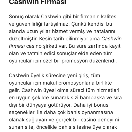
Cashwin Firması
Sonuç olarak Cashwin gibi bir firmanın kalitesi
ve güvenilirliği tartışılmaz. Çünkü kendisi bu
alanda uzun yıllar hizmet vermiş ve hatalarını
düzeltmiştir. Kesin tarih bilinmiyor ama
Cashwin
firması
casino şirketi var. Bu süre zarfında kayıt
olan ve tatmin edici sonuçlar elde eden tüm
oyuncular için özel bir promosyon düzenlendi.
Cashwin üyelik sürecine yeni giriş, tüm
oyuncular için makul promosyonlarla birlikte
gelir. Cashwin üyesi olma süreci tüm hizmetleri
en uygun şekilde sunarak sizi bambaşka ve sıra
dışı bir dünyaya götürüyor. Daha iyi bonus
seçenekleri ile daha çok bahis oynanmasına
olanak sağlayan ve gerçek bir casino deneyimi
sunan site, öncelikle bahis sitesine üye olarak