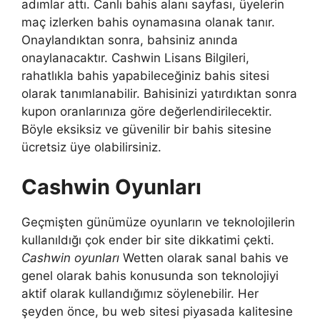
adımlar attı. Canlı bahis alanı sayfası, üyelerin
maç izlerken bahis oynamasına olanak tanır.
Onaylandıktan sonra, bahsiniz anında
onaylanacaktır. Cashwin Lisans Bilgileri,
rahatlıkla bahis yapabileceğiniz bahis sitesi
olarak tanımlanabilir. Bahisinizi yatırdıktan sonra
kupon oranlarınıza göre değerlendirilecektir.
Böyle eksiksiz ve güvenilir bir bahis sitesine
ücretsiz üye olabilirsiniz.
Cashwin Oyunları
Geçmişten günümüze oyunların ve teknolojilerin
kullanıldığı çok ender bir site dikkatimi çekti.
Cashwin oyunları
Wetten olarak sanal bahis ve
genel olarak bahis konusunda son teknolojiyi
aktif olarak kullandığımız söylenebilir. Her
şeyden önce, bu web sitesi piyasada kalitesine