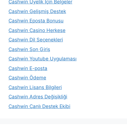
Cashwin Üyelik İçin Belgeler
Cashwin Gelişmiş Destek
Cashwin Eposta Bonusu
Cashwin Casino Herkese
Cashwin Dil Seçenekleri
Cashwin Son Giriş
Cashwin Youtube Uygulaması
Cashwin E-posta
Cashwin Ödeme
Cashwin Lisans Bilgileri
Cashwin Adres Değişikliği
Cashwin Canlı Destek Ekibi