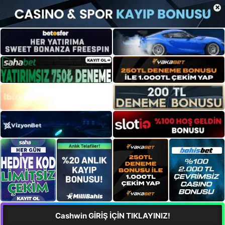
×
Cashwin GİRİŞ İÇİN TIKLAYINIZ!