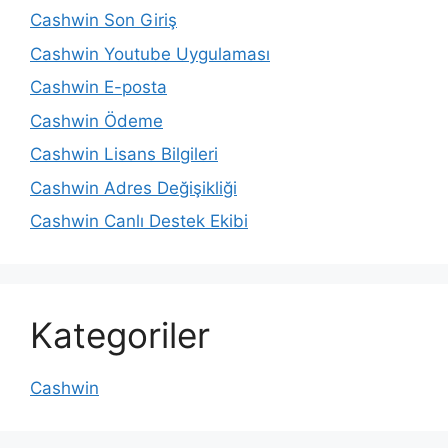
Cashwin Son Giriş
Cashwin Youtube Uygulaması
Cashwin E-posta
Cashwin Ödeme
Cashwin Lisans Bilgileri
Cashwin Adres Değişikliği
Cashwin Canlı Destek Ekibi
Kategoriler
Cashwin