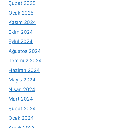
Şubat 2025
Ocak 2025
Kasım 2024
Ekim 2024
Eylül 2024
Ağustos 2024
Temmuz 2024
Haziran 2024
Mayıs 2024
Nisan 2024
Mart 2024
Şubat 2024
Ocak 2024
Aralık 2023