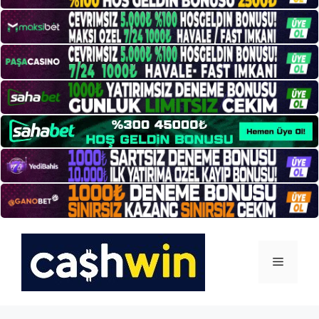
İçeriğe
atla
Menü