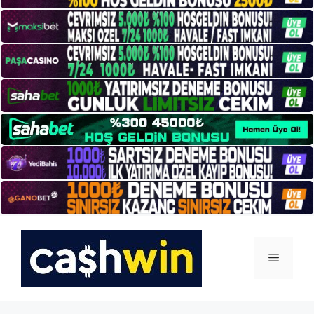
İçeriğe
atla
Menü