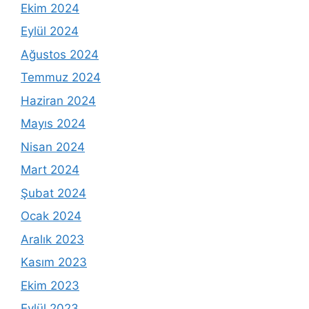
Ekim 2024
Eylül 2024
Ağustos 2024
Temmuz 2024
Haziran 2024
Mayıs 2024
Nisan 2024
Mart 2024
Şubat 2024
Ocak 2024
Aralık 2023
Kasım 2023
Ekim 2023
Eylül 2023