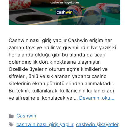
Cashwin nasıl giriş yapılır Cashwin erişim her
zaman tavsiye edilir ve güvenilirdir. Ne yazık ki
her alanda olduğu gibi bu alanda da ticari
dolandırıcılık doruk noktasına ulaşmıştır.
Özellikle üyelerin oturum açma kimlikleri ve
şifreleri, ünlü ve sık aranan yabancı casino
sitelerinin ekran görüntülerinden alınmaktadır.
Bu teknik kullanılarak, kullanıcının kullanıcı adı
ve şifresine el konulacak ve …
Devamını oku…
Kategoriler
Cashwin
Etiketler
cashwin nasıl giriş yapılır
,
cashwin şikayetler
,