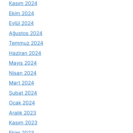
Kasım 2024
Ekim 2024
Eylül 2024
Ağustos 2024
Temmuz 2024
Haziran 2024
Mayıs 2024
Nisan 2024
Mart 2024
Şubat 2024
Ocak 2024
Aralık 2023
Kasım 2023
Ekim 2023