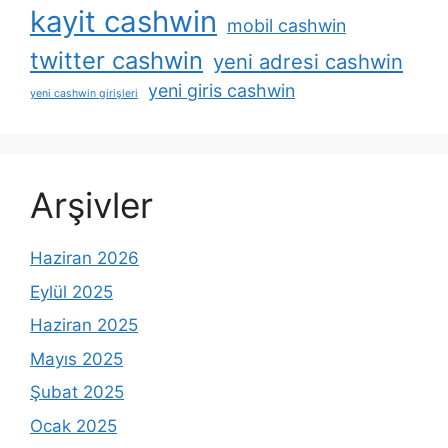
kayit cashwin
mobil cashwin
twitter cashwin
yeni adresi cashwin
yeni giris cashwin
yeni cashwin girişleri
Arşivler
Haziran 2026
Eylül 2025
Haziran 2025
Mayıs 2025
Şubat 2025
Ocak 2025