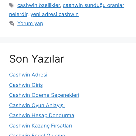
Etiketler
cashwin özellikler
,
cashwin sunduğu oranlar
nelerdir
,
yeni adresi cashwin
Yorum yap
Son Yazılar
Cashwin Adresi
Cashwin Giriş
Cashwin Ödeme Seçenekleri
Cashwin Oyun Anlayışı
Cashwin Hesap Dondurma
Cashwin Kazanç Fırsatları
Cashwin Engel Önleme