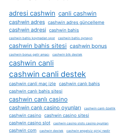
adresi cashwin
canli cashwin
cashwin adres
cashwin adres güncelleme
cashwin adresi
cashwin bahis
cashwin bahis koymadan spor
cashwin bahis oynayın
cashwin bahis sitesi
cashwin bonus
cashwin bonus gelir amacı
cashwin btk destek
cashwin canli
cashwin canli destek
cashwin canli maç izle
cashwin canlı bahis
cashwin canlı bahis sitesi
cashwin canlı casino
cashwin canlı casino oyunları
cashwin canlı özellik
cashwin casino
cashwin casino sitesi
cashwin casino slot
cashwin casino slots casino oyunları
cashwin com
cashwin destek
cashwin engelsiz girişi nedir