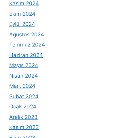
Kasım 2024
Ekim 2024
Eylül 2024
Ağustos 2024
Temmuz 2024
Haziran 2024
Mayıs 2024
Nisan 2024
Mart 2024
Şubat 2024
Ocak 2024
Aralık 2023
Kasım 2023
Ekim 2023