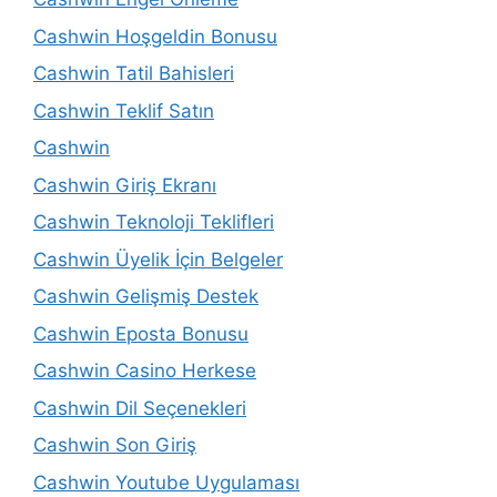
Cashwin Hoşgeldin Bonusu
Cashwin Tatil Bahisleri
Cashwin Teklif Satın
Cashwin
Cashwin Giriş Ekranı
Cashwin Teknoloji Teklifleri
Cashwin Üyelik İçin Belgeler
Cashwin Gelişmiş Destek
Cashwin Eposta Bonusu
Cashwin Casino Herkese
Cashwin Dil Seçenekleri
Cashwin Son Giriş
Cashwin Youtube Uygulaması