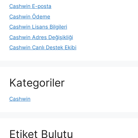
Cashwin E-posta
Cashwin Ödeme
Cashwin Lisans Bilgileri
Cashwin Adres Değişikliği
Cashwin Canlı Destek Ekibi
Kategoriler
Cashwin
Etiket Bulutu