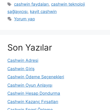
Etiketler
cashwin faydaları
,
cashwin teknoloji
sağlayıcısı
,
kayit cashwin
Yorum yap
Son Yazılar
Cashwin Adresi
Cashwin Giriş
Cashwin Ödeme Seçenekleri
Cashwin Oyun Anlayışı
Cashwin Hesap Dondurma
Cashwin Kazanç Fırsatları
Cashwin Engel Önleme