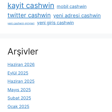
kayit cashwin
mobil cashwin
twitter cashwin
yeni adresi cashwin
yeni giris cashwin
yeni cashwin girişleri
Arşivler
Haziran 2026
Eylül 2025
Haziran 2025
Mayıs 2025
Şubat 2025
Ocak 2025