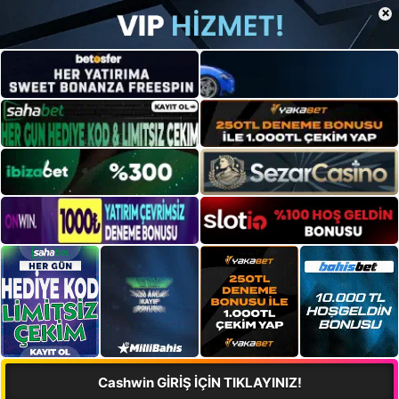
×
Cashwin GİRİŞ İÇİN TIKLAYINIZ!