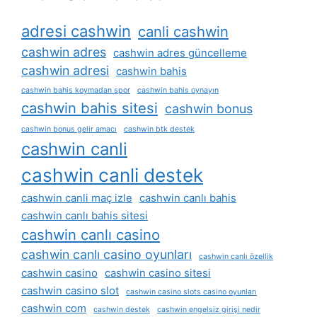
adresi cashwin
canli cashwin
cashwin adres
cashwin adres güncelleme
cashwin adresi
cashwin bahis
cashwin bahis koymadan spor
cashwin bahis oynayın
cashwin bahis sitesi
cashwin bonus
cashwin bonus gelir amacı
cashwin btk destek
cashwin canli
cashwin canli destek
cashwin canli maç izle
cashwin canlı bahis
cashwin canlı bahis sitesi
cashwin canlı casino
cashwin canlı casino oyunları
cashwin canlı özellik
cashwin casino
cashwin casino sitesi
cashwin casino slot
cashwin casino slots casino oyunları
cashwin com
cashwin destek
cashwin engelsiz girişi nedir