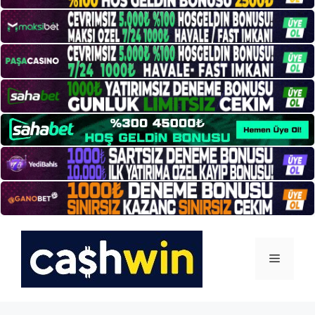
İçeriğe
atla
Menü