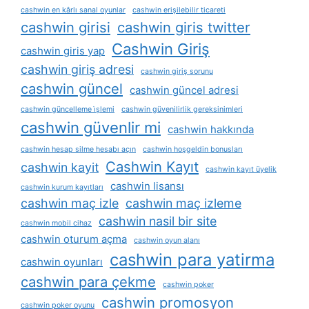
cashwin en kârlı sanal oyunlar
cashwin erişilebilir ticareti
cashwin girisi
cashwin giris twitter
Cashwin Giriş
cashwin giris yap
cashwin giriş adresi
cashwin giriş sorunu
cashwin güncel
cashwin güncel adresi
cashwin güncelleme i̇şlemi
cashwin güvenilirlik gereksinimleri
cashwin güvenlir mi
cashwin hakkında
cashwin hesap silme hesabı açın
cashwin hoşgeldin bonusları
Cashwin Kayıt
cashwin kayit
cashwin kayıt üyelik
cashwin lisansı
cashwin kurum kayıtları
cashwin maç izle
cashwin maç izleme
cashwin nasil bir site
cashwin mobil cihaz
cashwin oturum açma
cashwin oyun alanı
cashwin para yatirma
cashwin oyunları
cashwin para çekme
cashwin poker
cashwin promosyon
cashwin poker oyunu