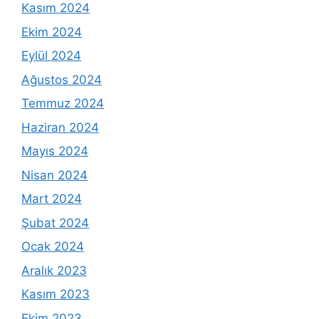
Kasım 2024
Ekim 2024
Eylül 2024
Ağustos 2024
Temmuz 2024
Haziran 2024
Mayıs 2024
Nisan 2024
Mart 2024
Şubat 2024
Ocak 2024
Aralık 2023
Kasım 2023
Ekim 2023