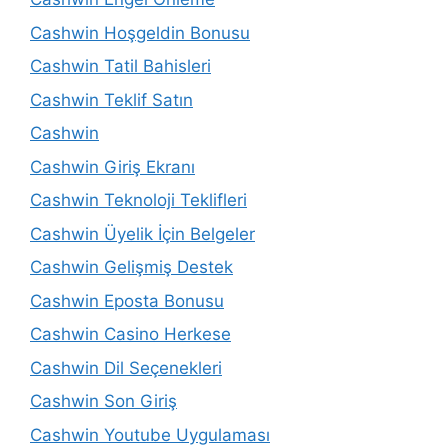
Cashwin Hoşgeldin Bonusu
Cashwin Tatil Bahisleri
Cashwin Teklif Satın
Cashwin
Cashwin Giriş Ekranı
Cashwin Teknoloji Teklifleri
Cashwin Üyelik İçin Belgeler
Cashwin Gelişmiş Destek
Cashwin Eposta Bonusu
Cashwin Casino Herkese
Cashwin Dil Seçenekleri
Cashwin Son Giriş
Cashwin Youtube Uygulaması