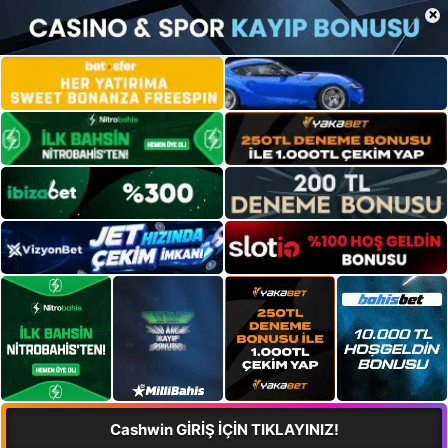
×
Cashwin GİRİŞ İÇİN TIKLAYINIZ!