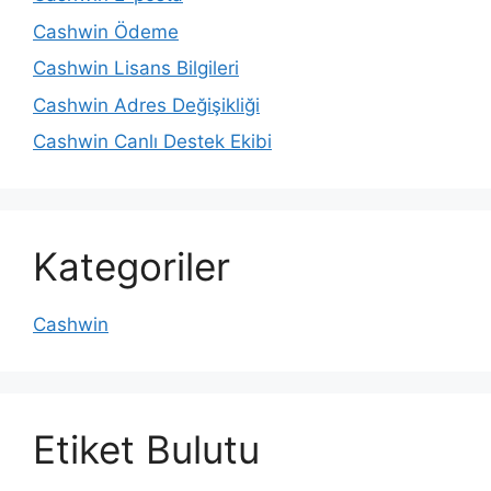
Cashwin Ödeme
Cashwin Lisans Bilgileri
Cashwin Adres Değişikliği
Cashwin Canlı Destek Ekibi
Kategoriler
Cashwin
Etiket Bulutu