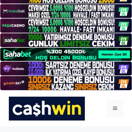
İçeriğe
atla
Menü