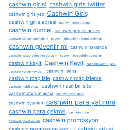
cashwin girisi
cashwin giris twitter
Cashwin Giriş
cashwin giris yap
cashwin giriş adresi
cashwin giriş sorunu
cashwin güncel
cashwin güncel adresi
cashwin güncelleme i̇şlemi
cashwin güvenilirlik gereksinimleri
cashwin güvenlir mi
cashwin hakkında
cashwin hesap silme hesabı açın
cashwin hoşgeldin bonusları
Cashwin Kayıt
cashwin kayit
cashwin kayıt üyelik
cashwin lisansı
cashwin kurum kayıtları
cashwin maç izle
cashwin maç izleme
cashwin nasil bir site
cashwin mobil cihaz
cashwin oturum açma
cashwin oyun alanı
cashwin para yatirma
cashwin oyunları
cashwin para çekme
cashwin poker
cashwin promosyon
cashwin poker oyunu
cashwin sitesi
cashwin promosyon kodu