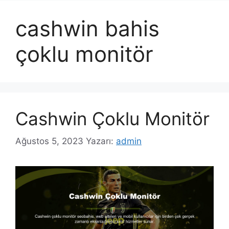
cashwin bahis
çoklu monitör
Cashwin Çoklu Monitör
Ağustos 5, 2023
Yazarı:
admin