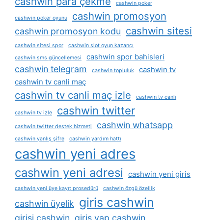
cashwin para çekme
cashwin poker
cashwin promosyon
cashwin poker oyunu
cashwin sitesi
cashwin promosyon kodu
cashwin sitesi spor
cashwin slot oyun kazancı
cashwin spor bahisleri
cashwin sms güncellemesi
cashwin telegram
cashwin tv
cashwin topluluk
cashwin tv canli maç
cashwin tv canli maç izle
cashwin tv canlı
cashwin twitter
cashwin tv izle
cashwin whatsapp
cashwin twitter destek hizmeti
cashwin yanlış şifre
cashwin yardım hattı
cashwin yeni adres
cashwin yeni adresi
cashwin yeni giris
cashwin yeni üye kayıt prosedürü
cashwin özgü özellik
giris cashwin
cashwin üyelik
girisi cashwin
giris yap cashwin