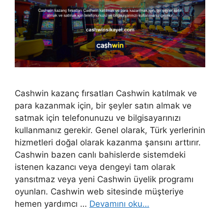
Cashwin kazanç fırsatları Cashwin katılmak ve
para kazanmak için, bir şeyler satın almak ve
satmak için telefonunuzu ve bilgisayarınızı
kullanmanız gerekir. Genel olarak, Türk yerlerinin
hizmetleri doğal olarak kazanma şansını arttırır.
Cashwin bazen canlı bahislerde sistemdeki
istenen kazancı veya dengeyi tam olarak
yansıtmaz veya yeni Cashwin üyelik programı
oyunları. Cashwin web sitesinde müşteriye
hemen yardımcı …
Devamını oku…