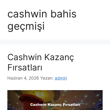
cashwin bahis
geçmişi
Cashwin Kazanç
Fırsatları
Haziran 4, 2026
Yazarı:
admin