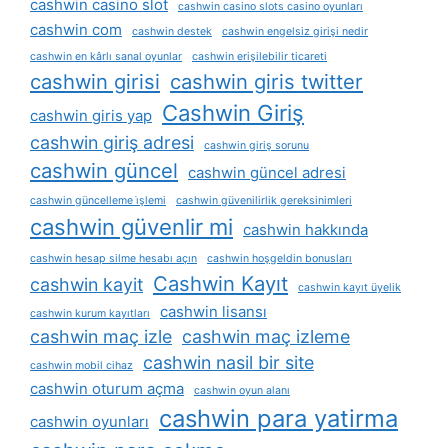
cashwin casino slot
cashwin casino slots casino oyunları
cashwin com
cashwin destek
cashwin engelsiz girişi nedir
cashwin en kârlı sanal oyunlar
cashwin erişilebilir ticareti
cashwin girisi
cashwin giris twitter
Cashwin Giriş
cashwin giris yap
cashwin giriş adresi
cashwin giriş sorunu
cashwin güncel
cashwin güncel adresi
cashwin güncelleme i̇şlemi
cashwin güvenilirlik gereksinimleri
cashwin güvenlir mi
cashwin hakkında
cashwin hesap silme hesabı açın
cashwin hoşgeldin bonusları
Cashwin Kayıt
cashwin kayit
cashwin kayıt üyelik
cashwin lisansı
cashwin kurum kayıtları
cashwin maç izle
cashwin maç izleme
cashwin nasil bir site
cashwin mobil cihaz
cashwin oturum açma
cashwin oyun alanı
cashwin para yatirma
cashwin oyunları