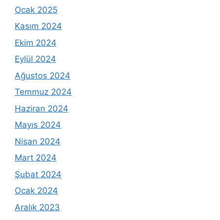
Ocak 2025
Kasım 2024
Ekim 2024
Eylül 2024
Ağustos 2024
Temmuz 2024
Haziran 2024
Mayıs 2024
Nisan 2024
Mart 2024
Şubat 2024
Ocak 2024
Aralık 2023