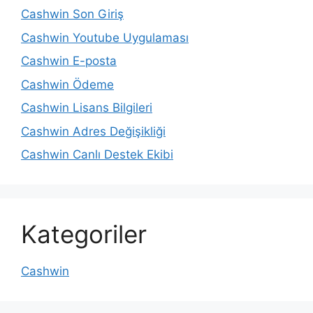
Cashwin Son Giriş
Cashwin Youtube Uygulaması
Cashwin E-posta
Cashwin Ödeme
Cashwin Lisans Bilgileri
Cashwin Adres Değişikliği
Cashwin Canlı Destek Ekibi
Kategoriler
Cashwin