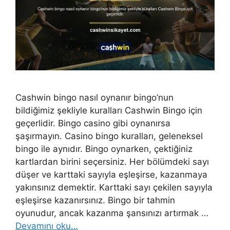
Cashwin bingo nasıl oynanır bingo’nun
bildiğimiz şekliyle kuralları Cashwin Bingo için
geçerlidir. Bingo casino gibi oynanırsa
şaşırmayın. Casino bingo kuralları, geleneksel
bingo ile aynıdır. Bingo oynarken, çektiğiniz
kartlardan birini seçersiniz. Her bölümdeki sayı
düşer ve karttaki sayıyla eşleşirse, kazanmaya
yakınsınız demektir. Karttaki sayı çekilen sayıyla
eşleşirse kazanırsınız. Bingo bir tahmin
oyunudur, ancak kazanma şansınızı artırmak …
Devamını oku…