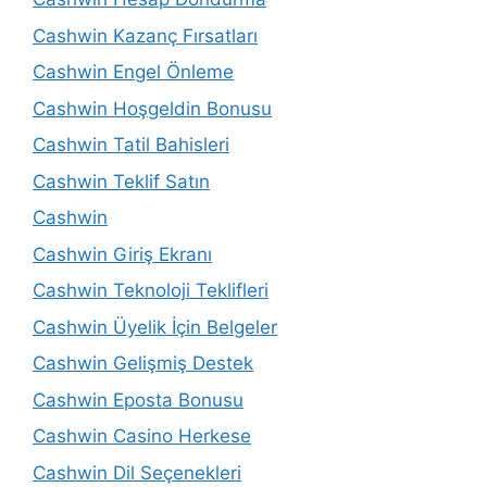
Cashwin Kazanç Fırsatları
Cashwin Engel Önleme
Cashwin Hoşgeldin Bonusu
Cashwin Tatil Bahisleri
Cashwin Teklif Satın
Cashwin
Cashwin Giriş Ekranı
Cashwin Teknoloji Teklifleri
Cashwin Üyelik İçin Belgeler
Cashwin Gelişmiş Destek
Cashwin Eposta Bonusu
Cashwin Casino Herkese
Cashwin Dil Seçenekleri