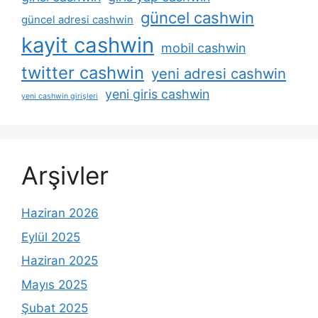
güncel cashwin
güncel adresi cashwin
kayit cashwin
mobil cashwin
twitter cashwin
yeni adresi cashwin
yeni giris cashwin
yeni cashwin girişleri
Arşivler
Haziran 2026
Eylül 2025
Haziran 2025
Mayıs 2025
Şubat 2025