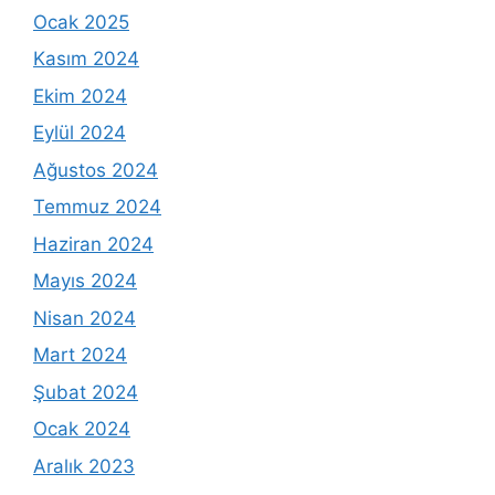
Ocak 2025
Kasım 2024
Ekim 2024
Eylül 2024
Ağustos 2024
Temmuz 2024
Haziran 2024
Mayıs 2024
Nisan 2024
Mart 2024
Şubat 2024
Ocak 2024
Aralık 2023