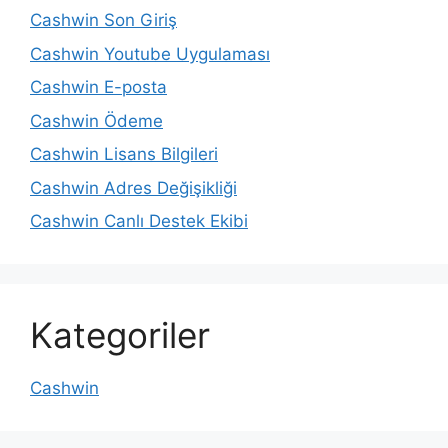
Cashwin Son Giriş
Cashwin Youtube Uygulaması
Cashwin E-posta
Cashwin Ödeme
Cashwin Lisans Bilgileri
Cashwin Adres Değişikliği
Cashwin Canlı Destek Ekibi
Kategoriler
Cashwin