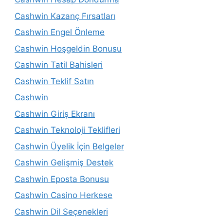
Cashwin Kazanç Fırsatları
Cashwin Engel Önleme
Cashwin Hoşgeldin Bonusu
Cashwin Tatil Bahisleri
Cashwin Teklif Satın
Cashwin
Cashwin Giriş Ekranı
Cashwin Teknoloji Teklifleri
Cashwin Üyelik İçin Belgeler
Cashwin Gelişmiş Destek
Cashwin Eposta Bonusu
Cashwin Casino Herkese
Cashwin Dil Seçenekleri