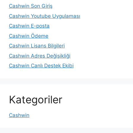
Cashwin Son Giriş
Cashwin Youtube Uygulaması
Cashwin E-posta
Cashwin Ödeme
Cashwin Lisans Bilgileri
Cashwin Adres Değişikliği
Cashwin Canlı Destek Ekibi
Kategoriler
Cashwin