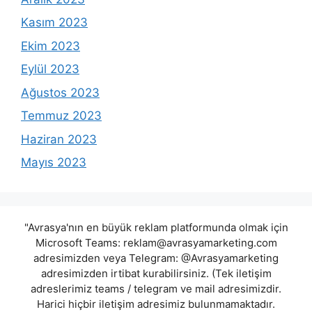
Kasım 2023
Ekim 2023
Eylül 2023
Ağustos 2023
Temmuz 2023
Haziran 2023
Mayıs 2023
"Avrasya'nın en büyük reklam platformunda olmak için
Microsoft Teams:
reklam@avrasyamarketing.com
adresimizden veya Telegram: @Avrasyamarketing
adresimizden irtibat kurabilirsiniz. (Tek iletişim
adreslerimiz teams / telegram ve mail adresimizdir.
Harici hiçbir iletişim adresimiz bulunmamaktadır.