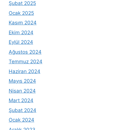
Şubat 2025
Ocak 2025
Kasım 2024
Ekim 2024
Eylül 2024
Ağustos 2024
Temmuz 2024
Haziran 2024
Mayıs 2024
Nisan 2024
Mart 2024
Şubat 2024
Ocak 2024
Aralık 2023