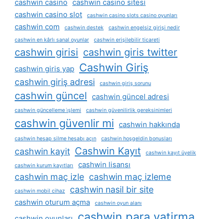
cashwin casino
cashwin casino sitesi
cashwin casino slot
cashwin casino slots casino oyunları
cashwin com
cashwin destek
cashwin engelsiz girişi nedir
cashwin en kârlı sanal oyunlar
cashwin erişilebilir ticareti
cashwin girisi
cashwin giris twitter
Cashwin Giriş
cashwin giris yap
cashwin giriş adresi
cashwin giriş sorunu
cashwin güncel
cashwin güncel adresi
cashwin güncelleme i̇şlemi
cashwin güvenilirlik gereksinimleri
cashwin güvenlir mi
cashwin hakkında
cashwin hesap silme hesabı açın
cashwin hoşgeldin bonusları
Cashwin Kayıt
cashwin kayit
cashwin kayıt üyelik
cashwin lisansı
cashwin kurum kayıtları
cashwin maç izle
cashwin maç izleme
cashwin nasil bir site
cashwin mobil cihaz
cashwin oturum açma
cashwin oyun alanı
cashwin para yatirma
cashwin oyunları