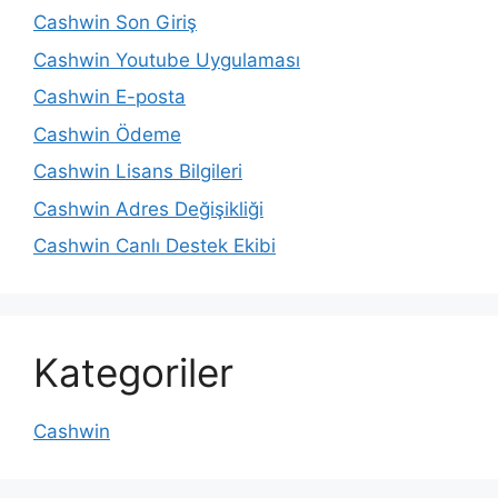
Cashwin Son Giriş
Cashwin Youtube Uygulaması
Cashwin E-posta
Cashwin Ödeme
Cashwin Lisans Bilgileri
Cashwin Adres Değişikliği
Cashwin Canlı Destek Ekibi
Kategoriler
Cashwin