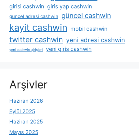
girisi cashwin
giris yap cashwin
güncel cashwin
güncel adresi cashwin
kayit cashwin
mobil cashwin
twitter cashwin
yeni adresi cashwin
yeni giris cashwin
yeni cashwin girişleri
Arşivler
Haziran 2026
Eylül 2025
Haziran 2025
Mayıs 2025