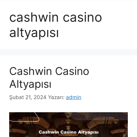
cashwin casino
altyapısı
Cashwin Casino
Altyapısı
Şubat 21, 2024
Yazarı:
admin