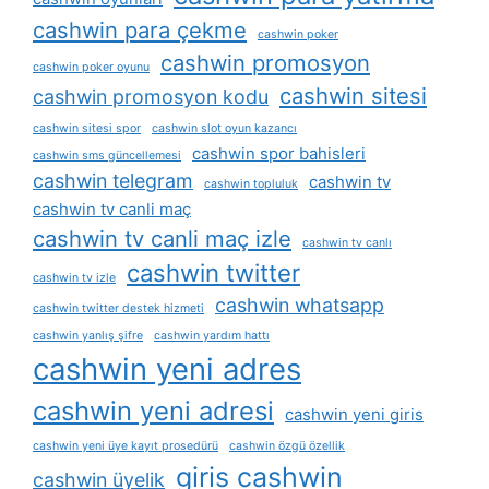
cashwin para çekme
cashwin poker
cashwin promosyon
cashwin poker oyunu
cashwin sitesi
cashwin promosyon kodu
cashwin sitesi spor
cashwin slot oyun kazancı
cashwin spor bahisleri
cashwin sms güncellemesi
cashwin telegram
cashwin tv
cashwin topluluk
cashwin tv canli maç
cashwin tv canli maç izle
cashwin tv canlı
cashwin twitter
cashwin tv izle
cashwin whatsapp
cashwin twitter destek hizmeti
cashwin yanlış şifre
cashwin yardım hattı
cashwin yeni adres
cashwin yeni adresi
cashwin yeni giris
cashwin yeni üye kayıt prosedürü
cashwin özgü özellik
giris cashwin
cashwin üyelik