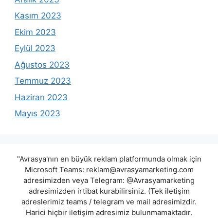
Kasım 2023
Ekim 2023
Eylül 2023
Ağustos 2023
Temmuz 2023
Haziran 2023
Mayıs 2023
"Avrasya'nın en büyük reklam platformunda olmak için
Microsoft Teams:
reklam@avrasyamarketing.com
adresimizden veya Telegram: @Avrasyamarketing
adresimizden irtibat kurabilirsiniz. (Tek iletişim
adreslerimiz teams / telegram ve mail adresimizdir.
Harici hiçbir iletişim adresimiz bulunmamaktadır.