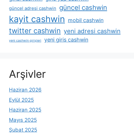
güncel cashwin
güncel adresi cashwin
kayit cashwin
mobil cashwin
twitter cashwin
yeni adresi cashwin
yeni giris cashwin
yeni cashwin girişleri
Arşivler
Haziran 2026
Eylül 2025
Haziran 2025
Mayıs 2025
Şubat 2025