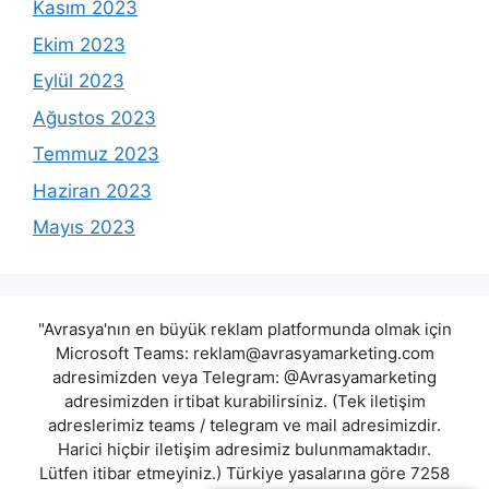
Kasım 2023
Ekim 2023
Eylül 2023
Ağustos 2023
Temmuz 2023
Haziran 2023
Mayıs 2023
"Avrasya'nın en büyük reklam platformunda olmak için
Microsoft Teams:
reklam@avrasyamarketing.com
adresimizden veya Telegram: @Avrasyamarketing
adresimizden irtibat kurabilirsiniz. (Tek iletişim
adreslerimiz teams / telegram ve mail adresimizdir.
Harici hiçbir iletişim adresimiz bulunmamaktadır.
Lütfen itibar etmeyiniz.) Türkiye yasalarına göre 7258