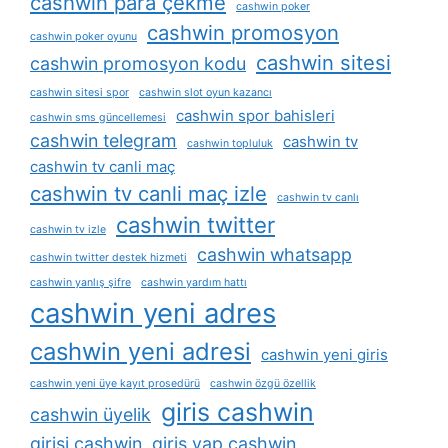
cashwin para çekme
cashwin poker
cashwin promosyon
cashwin poker oyunu
cashwin sitesi
cashwin promosyon kodu
cashwin sitesi spor
cashwin slot oyun kazancı
cashwin spor bahisleri
cashwin sms güncellemesi
cashwin telegram
cashwin tv
cashwin topluluk
cashwin tv canli maç
cashwin tv canli maç izle
cashwin tv canlı
cashwin twitter
cashwin tv izle
cashwin whatsapp
cashwin twitter destek hizmeti
cashwin yanlış şifre
cashwin yardım hattı
cashwin yeni adres
cashwin yeni adresi
cashwin yeni giris
cashwin yeni üye kayıt prosedürü
cashwin özgü özellik
giris cashwin
cashwin üyelik
girisi cashwin
giris yap cashwin