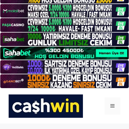
İçeriğe
atla
Menü