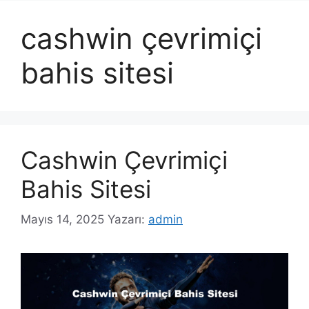
cashwin çevrimiçi
bahis sitesi
Cashwin Çevrimiçi
Bahis Sitesi
Mayıs 14, 2025
Yazarı:
admin