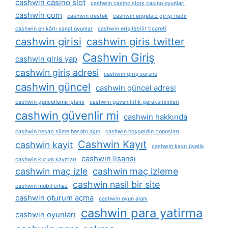
cashwin casino slot
cashwin casino slots casino oyunları
cashwin com
cashwin destek
cashwin engelsiz girişi nedir
cashwin en kârlı sanal oyunlar
cashwin erişilebilir ticareti
cashwin girisi
cashwin giris twitter
Cashwin Giriş
cashwin giris yap
cashwin giriş adresi
cashwin giriş sorunu
cashwin güncel
cashwin güncel adresi
cashwin güncelleme i̇şlemi
cashwin güvenilirlik gereksinimleri
cashwin güvenlir mi
cashwin hakkında
cashwin hesap silme hesabı açın
cashwin hoşgeldin bonusları
Cashwin Kayıt
cashwin kayit
cashwin kayıt üyelik
cashwin lisansı
cashwin kurum kayıtları
cashwin maç izle
cashwin maç izleme
cashwin nasil bir site
cashwin mobil cihaz
cashwin oturum açma
cashwin oyun alanı
cashwin para yatirma
cashwin oyunları